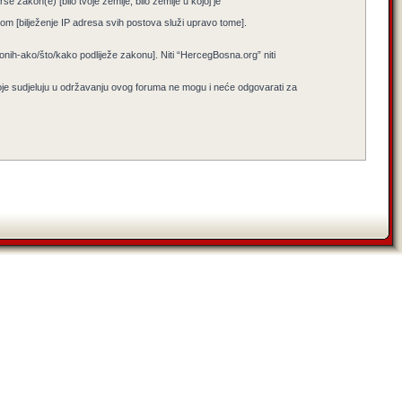
e zakon(e) [bilo tvoje zemlje, bilo zemlje u kojoj je
jenom [bilježenje IP adresa svih postova služi upravo tome].
i onih-ako/što/kako podliježe zakonu]. Niti “HercegBosna.org” niti
koje sudjeluju u održavanju ovog foruma ne mogu i neće odgovarati za