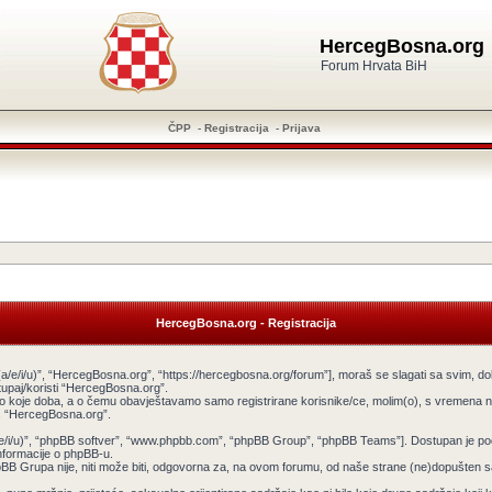
HercegBosna.org
Forum Hrvata BiH
ČPP
-
Registracija
-
Prijava
HercegBosna.org - Registracija
a/e/i/u)”, “HercegBosna.org”, “https://hercegbosna.org/forum”], moraš se slagati sa svim, do
tupaj/koristi “HercegBosna.org”.
ilo koje doba, a o čemu obavještavamo samo registrirane korisnike/ce, molim(o), s vremena na
tiš “HercegBosna.org”.
v(a/e/i/u)”, “phpBB softver”, “www.phpbb.com”, “phpBB Group”, “phpBB Teams”]. Dostupan je po
informacije o phpBB-u.
 Grupa nije, niti može biti, odgovorna za, na ovom forumu, od naše strane (ne)dopušten sadr