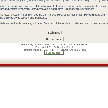
pune mržnje, prijeteće, seksualno orijentirane sadržaje kao ni bilo koje druge sadržaje koji krš
ja/ice] s foruma kao i obavijest ISP-u [pružatelju Internet usluga] osobe [činitelja/ice] o učin
/urediti/premjestiti/zatvoriti teme/postove sa sadržajem koji odgovara navedenom.
 Niti jedan podatak ne smije i neće biti dan na uvid ikojoj osobi [osim tebi, “HercegBosna.org” 
ada dođe do uvida u/otkrivanja podataka.
lede autora/ica tih postova, sukladno čemu administratori/ce, moderatori/ce i ostale osobe 
Powered by
phpBB
© 2000, 2002, 2005, 2007 phpBB Group
Facebook 2011 By
Damien Keitel
Template made by
DEVPPL
- HR (CRO) by
Ančica Sečan