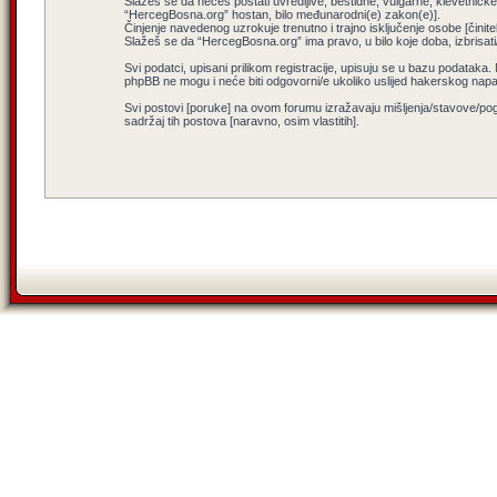
Slažeš se da nećeš postati uvredljive, bestidne, vulgarne, klevetničke, 
“HercegBosna.org” hostan, bilo međunarodni(e) zakon(e)].
Činjenje navedenog uzrokuje trenutno i trajno isključenje osobe [činitel
Slažeš se da “HercegBosna.org” ima pravo, u bilo koje doba, izbrisati
Svi podatci, upisani prilikom registracije, upisuju se u bazu podataka.
phpBB ne mogu i neće biti odgovorni/e ukoliko uslijed hakerskog nap
Svi postovi [poruke] na ovom forumu izražavaju mišljenja/stavove/pog
sadržaj tih postova [naravno, osim vlastitih].