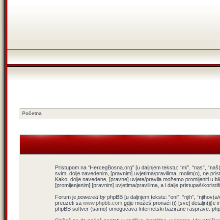
Početna
Pristupom na “HercegBosna.org” [u daljnjem tekstu: “mi”, “nas”, “naš(
svim, dolje navedenim, [pravnim] uvjetima/pravilima, molim(o), ne pris
Kako, dolje navedene, [pravne] uvjete/pravila možemo promijeniti u b
[promijenjenim] [pravnim] uvjetima/pravilima, a i dalje pristupaš/koris
Forum je
powered by
phpBB [u daljnjem tekstu: “oni”, “njih”, “njiho
preuzeti sa
www.phpbb.com
gdje možeš pronaći (i) [sve] detaljn(ij)e 
phpBB softver (samo) omogućava Internetski bazirane rasprave. phpBB