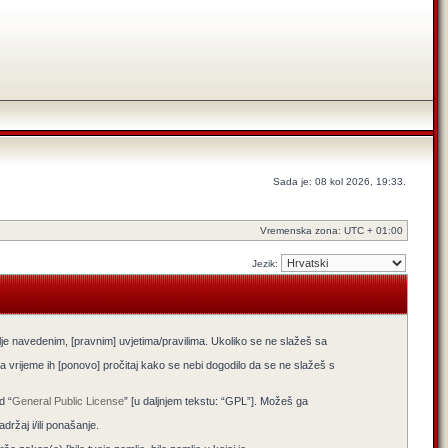
Sada je: 08 kol 2026, 19:33.
Vremenska zona: UTC + 01:00
Jezik:
lje navedenim, [pravnim] uvjetima/pravilima. Ukoliko se ne slažeš sa
 vrijeme ih [ponovo] pročitaj kako se nebi dogodilo da se ne slažeš s
d “
General Public License
” [u daljnjem tekstu: “GPL”]. Možeš ga
žaj i/ili ponašanje.