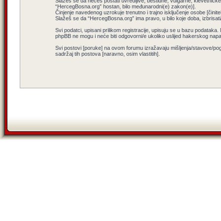
Slažeš se da nećeš postati uvredljive, bestidne, vulgarne, klevetničke, 
“HercegBosna.org” hostan, bilo međunarodni(e) zakon(e)].
Činjenje navedenog uzrokuje trenutno i trajno isključenje osobe [činitel
Slažeš se da “HercegBosna.org” ima pravo, u bilo koje doba, izbrisati
Svi podatci, upisani prilikom registracije, upisuju se u bazu podataka.
phpBB ne mogu i neće biti odgovorni/e ukoliko uslijed hakerskog nap
Svi postovi [poruke] na ovom forumu izražavaju mišljenja/stavove/pog
sadržaj tih postova [naravno, osim vlastitih].