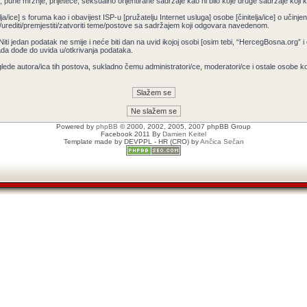
pune mržnje, prijeteće, seksualno orijentirane sadržaje kao ni bilo koje druge sadržaje koji krš
ja/ice] s foruma kao i obavijest ISP-u [pružatelju Internet usluga] osobe [činitelja/ice] o učin
/urediti/premjestiti/zatvoriti teme/postove sa sadržajem koji odgovara navedenom.
 Niti jedan podatak ne smije i neće biti dan na uvid ikojoj osobi [osim tebi, “HercegBosna.org” 
ada dođe do uvida u/otkrivanja podataka.
lede autora/ica tih postova, sukladno čemu administratori/ce, moderatori/ce i ostale osobe 
Powered by
phpBB
© 2000, 2002, 2005, 2007 phpBB Group
Facebook 2011 By
Damien Keitel
Template made by
DEVPPL
- HR (CRO) by
Ančica Sečan