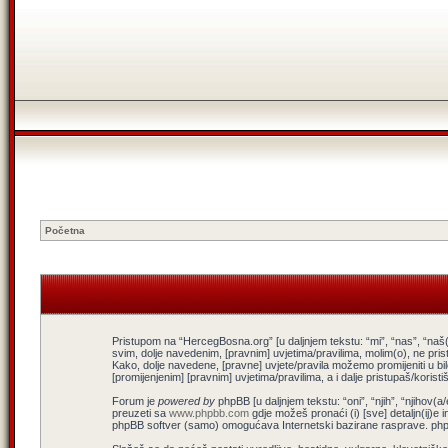
Početna
Pristupom na “HercegBosna.org” [u daljnjem tekstu: “mi”, “nas”, “naš(
svim, dolje navedenim, [pravnim] uvjetima/pravilima, molim(o), ne pris
Kako, dolje navedene, [pravne] uvjete/pravila možemo promijeniti u b
[promijenjenim] [pravnim] uvjetima/pravilima, a i dalje pristupaš/koris
Forum je
powered by
phpBB [u daljnjem tekstu: “oni”, “njih”, “njiho
preuzeti sa
www.phpbb.com
gdje možeš pronaći (i) [sve] detaljn(ij)e 
phpBB softver (samo) omogućava Internetski bazirane rasprave. phpBB