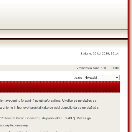
Sada je: 06 kol 2026, 19:14.
Vremenska zona: UTC + 01:00
Jezik:
lje navedenim, [pravnim] uvjetima/pravilima. Ukoliko se ne slažeš sa
 vrijeme ih [ponovo] pročitaj kako se nebi dogodilo da se ne slažeš s
d “
General Public License
” [u daljnjem tekstu: “GPL”]. Možeš ga
žaj i/ili ponašanje.