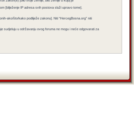
e zakon(e) [bilo tvoje zemlje, bilo zemlje u kojoj je
jenom [bilježenje IP adresa svih postova služi upravo tome].
i onih-ako/što/kako podliježe zakonu]. Niti “HercegBosna.org” niti
koje sudjeluju u održavanju ovog foruma ne mogu i neće odgovarati za