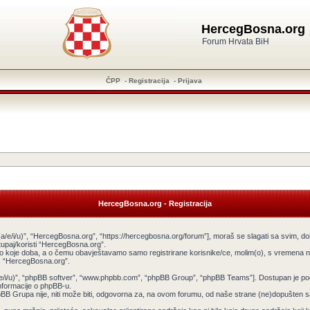
HercegBosna.org
Forum Hrvata BiH
ČPP
-
Registracija
-
Prijava
HercegBosna.org - Registracija
a/e/i/u)”, “HercegBosna.org”, “https://hercegbosna.org/forum”], moraš se slagati sa svim, do
tupaj/koristi “HercegBosna.org”.
ilo koje doba, a o čemu obavještavamo samo registrirane korisnike/ce, molim(o), s vremena na
tiš “HercegBosna.org”.
v(a/e/i/u)”, “phpBB softver”, “www.phpbb.com”, “phpBB Group”, “phpBB Teams”]. Dostupan je po
informacije o phpBB-u.
 Grupa nije, niti može biti, odgovorna za, na ovom forumu, od naše strane (ne)dopušten sadr