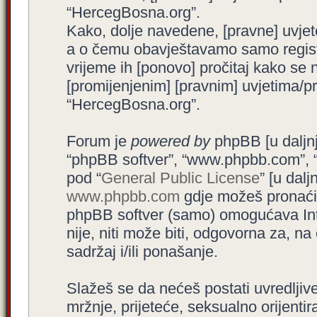
“HercegBosna.org”.
Kako, dolje navedene, [pravne] uvjet
a o čemu obavještavamo samo registr
vrijeme ih [ponovo] pročitaj kako se 
[promijenjenim] [pravnim] uvjetima/pra
“HercegBosna.org”.
Forum je
powered by
phpBB [u daljnjem
“phpBB softver”, “www.phpbb.com”, 
pod “
General Public License
” [u dal
www.phpbb.com
gdje možeš pronaći (
phpBB softver (samo) omogućava Int
nije, niti može biti, odgovorna za, 
sadržaj i/ili ponašanje.
Slažeš se da nećeš postati uvredljive
mržnje, prijeteće, seksualno orijenti