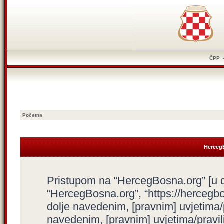
ČPP
Početna
HercegB
Pristupom na “HercegBosna.org” [u dal
“HercegBosna.org”, “https://hercegbo
dolje navedenim, [pravnim] uvjetima/
navedenim, [pravnim] uvjetima/pravili