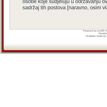
osobe koje sudjeluju u održavanju o
sadržaj tih postova [naravno, osim vla
Powered by
phpBB
©
Facebo
Template made by