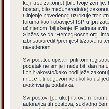
koji krše zakon(e) [bilo tvoje zemlje,
hostan, bilo međunarodni(e) zakon(e)
Činjenje navedenog uzrokuje trenutno i
foruma kao i obavijest ISP-u [pružatel
učinjenom [bilježenje IP adresa svih
Slažeš se da “HercegBosna.org” ima 
izbrisati/urediti/premjestiti/zatvorit
navedenom.
Svi podatci, upisani prilikom registra
podatak ne smije i neće biti dan na u
i onih-ako/što/kako podliježe zakonu
i neće biti odgovorni/e ukoliko usli
u/otkrivanja podataka.
Svi postovi [poruke] na ovom forumu
autora/ica tih postova, sukladno čemu