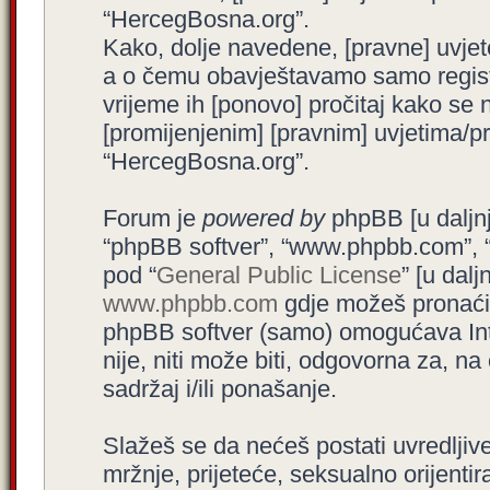
“HercegBosna.org”.
Kako, dolje navedene, [pravne] uvjet
a o čemu obavještavamo samo registr
vrijeme ih [ponovo] pročitaj kako se 
[promijenjenim] [pravnim] uvjetima/pra
“HercegBosna.org”.
Forum je
powered by
phpBB [u daljnjem
“phpBB softver”, “www.phpbb.com”, 
pod “
General Public License
” [u dal
www.phpbb.com
gdje možeš pronaći (
phpBB softver (samo) omogućava Int
nije, niti može biti, odgovorna za, 
sadržaj i/ili ponašanje.
Slažeš se da nećeš postati uvredljive
mržnje, prijeteće, seksualno orijenti