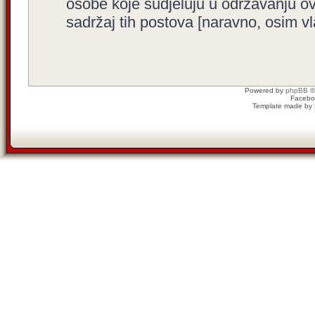
osobe koje sudjeluju u održavanju o
sadržaj tih postova [naravno, osim vla
Powered by
phpBB
©
Facebo
Template made by