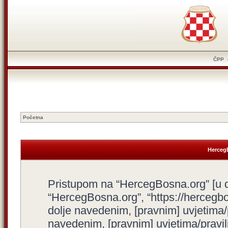
ČPP
Početna
HercegB
Pristupom na “HercegBosna.org” [u dal
“HercegBosna.org”, “https://hercegbo
dolje navedenim, [pravnim] uvjetima/
navedenim, [pravnim] uvjetima/pravili