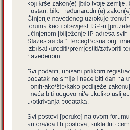
koji krše zakon(e) [bilo tvoje zemlje,
hostan, bilo međunarodni(e) zakon(e)
Činjenje navedenog uzrokuje trenutno i
foruma kao i obavijest ISP-u [pružatel
učinjenom [bilježenje IP adresa svih
Slažeš se da “HercegBosna.org” ima 
izbrisati/urediti/premjestiti/zatvorit
navedenom.
Svi podatci, upisani prilikom registra
podatak ne smije i neće biti dan na u
i onih-ako/što/kako podliježe zakonu
i neće biti odgovorni/e ukoliko usli
u/otkrivanja podataka.
Svi postovi [poruke] na ovom forumu
autora/ica tih postova, sukladno čemu