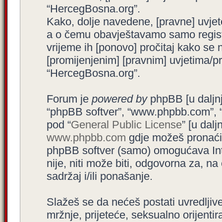
“HercegBosna.org”.
Kako, dolje navedene, [pravne] uvjet
a o čemu obavještavamo samo registr
vrijeme ih [ponovo] pročitaj kako se 
[promijenjenim] [pravnim] uvjetima/pra
“HercegBosna.org”.
Forum je
powered by
phpBB [u daljnjem
“phpBB softver”, “www.phpbb.com”, 
pod “
General Public License
” [u dal
www.phpbb.com
gdje možeš pronaći (
phpBB softver (samo) omogućava Int
nije, niti može biti, odgovorna za, 
sadržaj i/ili ponašanje.
Slažeš se da nećeš postati uvredljive
mržnje, prijeteće, seksualno orijenti