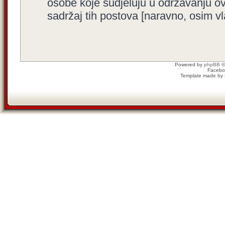
osobe koje sudjeluju u održavanju o
sadržaj tih postova [naravno, osim vla
Powered by
phpBB
©
Facebo
Template made by