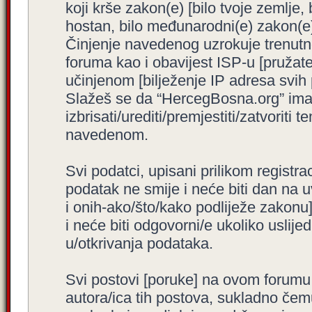
koji krše zakon(e) [bilo tvoje zemlje,
hostan, bilo međunarodni(e) zakon(e)
Činjenje navedenog uzrokuje trenutno i
foruma kao i obavijest ISP-u [pružatel
učinjenom [bilježenje IP adresa svih
Slažeš se da “HercegBosna.org” ima 
izbrisati/urediti/premjestiti/zatvorit
navedenom.
Svi podatci, upisani prilikom registra
podatak ne smije i neće biti dan na u
i onih-ako/što/kako podliježe zakonu
i neće biti odgovorni/e ukoliko usli
u/otkrivanja podataka.
Svi postovi [poruke] na ovom forumu
autora/ica tih postova, sukladno čemu