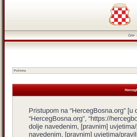
ČPP
Početna
HercegB
Pristupom na “HercegBosna.org” [u dal
“HercegBosna.org”, “https://hercegbo
dolje navedenim, [pravnim] uvjetima/
navedenim, [pravnim] uvjetima/pravili