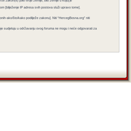
e zakon(e) [bilo tvoje zemlje, bilo zemlje u kojoj je
jenom [bilježenje IP adresa svih postova služi upravo tome].
i onih-ako/što/kako podliježe zakonu]. Niti “HercegBosna.org” niti
koje sudjeluju u održavanju ovog foruma ne mogu i neće odgovarati za