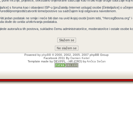
pune mržnje, prijeteće, seksualno orijentirane sadržaje kao ni bilo koje druge sadržaje koji krš
ja/ice] s foruma kao i obavijest ISP-u [pružatelju Internet usluga] osobe [činitelja/ice] o učin
/urediti/premjestiti/zatvoriti teme/postove sa sadržajem koji odgovara navedenom.
 Niti jedan podatak ne smije i neće biti dan na uvid ikojoj osobi [osim tebi, “HercegBosna.org” 
ada dođe do uvida u/otkrivanja podataka.
lede autora/ica tih postova, sukladno čemu administratori/ce, moderatori/ce i ostale osobe 
Powered by
phpBB
© 2000, 2002, 2005, 2007 phpBB Group
Facebook 2011 By
Damien Keitel
Template made by
DEVPPL
- HR (CRO) by
Ančica Sečan