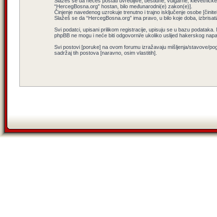
Slažeš se da nećeš postati uvredljive, bestidne, vulgarne, klevetničke, 
“HercegBosna.org” hostan, bilo međunarodni(e) zakon(e)].
Činjenje navedenog uzrokuje trenutno i trajno isključenje osobe [činitel
Slažeš se da “HercegBosna.org” ima pravo, u bilo koje doba, izbrisati
Svi podatci, upisani prilikom registracije, upisuju se u bazu podataka.
phpBB ne mogu i neće biti odgovorni/e ukoliko uslijed hakerskog nap
Svi postovi [poruke] na ovom forumu izražavaju mišljenja/stavove/pog
sadržaj tih postova [naravno, osim vlastitih].