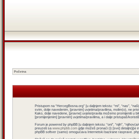
Početna
Pristupom na “HercegBosna.org” [u daljnjem tekstu: “mi”, “nas”, “naš(
svim, dolje navedenim, [pravnim] uvjetima/pravilima, molim(o), ne pris
Kako, dolje navedene, [pravne] uvjete/pravila možemo promijeniti u b
[promijenjenim] [pravnim] uvjetima/pravilima, a i dalje pristupaš/koris
Forum je
powered by
phpBB [u daljnjem tekstu: “oni”, “njih”, “njiho
preuzeti sa
www.phpbb.com
gdje možeš pronaći (i) [sve] detaljn(ij)e 
phpBB softver (samo) omogućava Internetski bazirane rasprave. phpBB