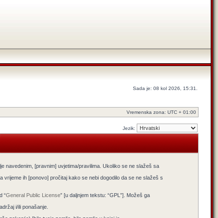
Sada je: 08 kol 2026, 15:31.
Vremenska zona: UTC + 01:00
Jezik:
lje navedenim, [pravnim] uvjetima/pravilima. Ukoliko se ne slažeš sa
 vrijeme ih [ponovo] pročitaj kako se nebi dogodilo da se ne slažeš s
d “
General Public License
” [u daljnjem tekstu: “GPL”]. Možeš ga
žaj i/ili ponašanje.