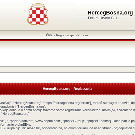
HercegBosna.org
Forum Hrvata BiH
ČPP
-
Registracija
-
Prijava
HercegBosna.org - Registracija
a/e/i/u)”, “HercegBosna.org”, “https://hercegbosna.org/forum”], moraš se slagati sa svim, do
tupaj/koristi “HercegBosna.org”.
ilo koje doba, a o čemu obavještavamo samo registrirane korisnike/ce, molim(o), s vremena na
tiš “HercegBosna.org”.
v(a/e/i/u)”, “phpBB softver”, “www.phpbb.com”, “phpBB Group”, “phpBB Teams”]. Dostupan je po
informacije o phpBB-u.
 Grupa nije, niti može biti, odgovorna za, na ovom forumu, od naše strane (ne)dopušten sadr