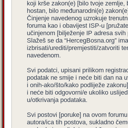
koji krše zakon(e) [bilo tvoje zemlje,
hostan, bilo međunarodni(e) zakon(e)
Činjenje navedenog uzrokuje trenutno i
foruma kao i obavijest ISP-u [pružatel
učinjenom [bilježenje IP adresa svih
Slažeš se da “HercegBosna.org” ima 
izbrisati/urediti/premjestiti/zatvorit
navedenom.
Svi podatci, upisani prilikom registra
podatak ne smije i neće biti dan na u
i onih-ako/što/kako podliježe zakonu
i neće biti odgovorni/e ukoliko usli
u/otkrivanja podataka.
Svi postovi [poruke] na ovom forumu
autora/ica tih postova, sukladno čemu