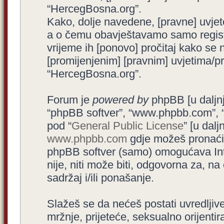
“HercegBosna.org”.
Kako, dolje navedene, [pravne] uvjet
a o čemu obavještavamo samo registr
vrijeme ih [ponovo] pročitaj kako se 
[promijenjenim] [pravnim] uvjetima/pra
“HercegBosna.org”.
Forum je
powered by
phpBB [u daljnjem
“phpBB softver”, “www.phpbb.com”, 
pod “
General Public License
” [u dal
www.phpbb.com
gdje možeš pronaći (
phpBB softver (samo) omogućava Int
nije, niti može biti, odgovorna za, 
sadržaj i/ili ponašanje.
Slažeš se da nećeš postati uvredljive
mržnje, prijeteće, seksualno orijenti