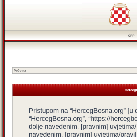
ČPP
Početna
HercegB
Pristupom na “HercegBosna.org” [u dal
“HercegBosna.org”, “https://hercegbo
dolje navedenim, [pravnim] uvjetima/
navedenim, [pravnim] uvjetima/pravili