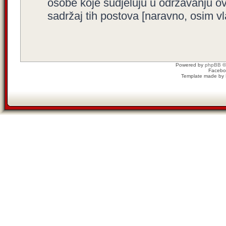
osobe koje sudjeluju u održavanju o
sadržaj tih postova [naravno, osim vla
Powered by
phpBB
©
Facebo
Template made by