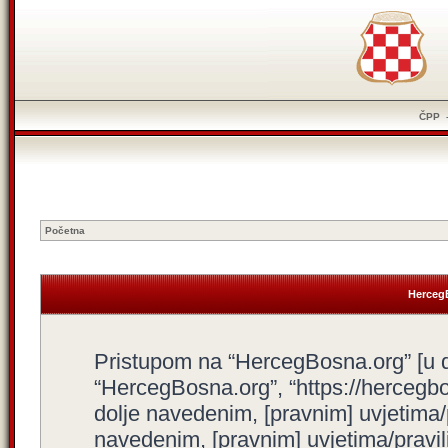
ČPP
Početna
HercegB
Pristupom na “HercegBosna.org” [u dal
“HercegBosna.org”, “https://hercegbo
dolje navedenim, [pravnim] uvjetima/
navedenim, [pravnim] uvjetima/pravili