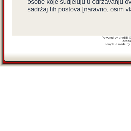
osobe koje sudjeluju u održavanju o
sadržaj tih postova [naravno, osim vla
Powered by
phpBB
©
Facebo
Template made by