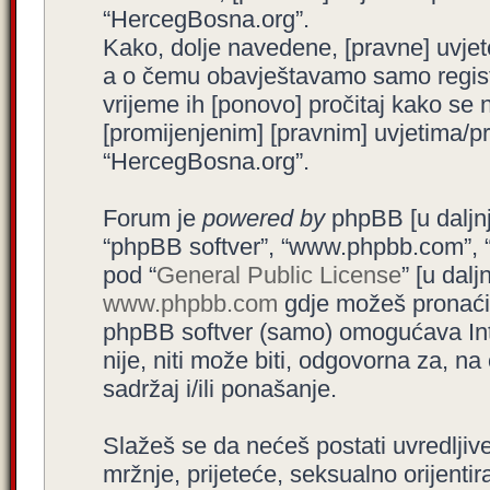
“HercegBosna.org”.
Kako, dolje navedene, [pravne] uvjet
a o čemu obavještavamo samo registr
vrijeme ih [ponovo] pročitaj kako se 
[promijenjenim] [pravnim] uvjetima/pra
“HercegBosna.org”.
Forum je
powered by
phpBB [u daljnjem
“phpBB softver”, “www.phpbb.com”, 
pod “
General Public License
” [u dal
www.phpbb.com
gdje možeš pronaći (
phpBB softver (samo) omogućava Int
nije, niti može biti, odgovorna za, 
sadržaj i/ili ponašanje.
Slažeš se da nećeš postati uvredljive
mržnje, prijeteće, seksualno orijenti