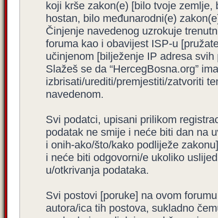
koji krše zakon(e) [bilo tvoje zemlje,
hostan, bilo međunarodni(e) zakon(e)
Činjenje navedenog uzrokuje trenutno i
foruma kao i obavijest ISP-u [pružatel
učinjenom [bilježenje IP adresa svih
Slažeš se da “HercegBosna.org” ima 
izbrisati/urediti/premjestiti/zatvorit
navedenom.
Svi podatci, upisani prilikom registra
podatak ne smije i neće biti dan na u
i onih-ako/što/kako podliježe zakonu
i neće biti odgovorni/e ukoliko usli
u/otkrivanja podataka.
Svi postovi [poruke] na ovom forumu
autora/ica tih postova, sukladno čemu