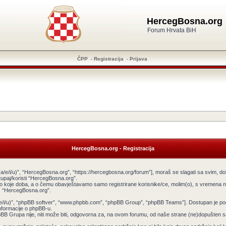
HercegBosna.org
Forum Hrvata BiH
ČPP
-
Registracija
-
Prijava
HercegBosna.org - Registracija
a/e/i/u)”, “HercegBosna.org”, “https://hercegbosna.org/forum”], moraš se slagati sa svim, do
tupaj/koristi “HercegBosna.org”.
ilo koje doba, a o čemu obavještavamo samo registrirane korisnike/ce, molim(o), s vremena na
tiš “HercegBosna.org”.
v(a/e/i/u)”, “phpBB softver”, “www.phpbb.com”, “phpBB Group”, “phpBB Teams”]. Dostupan je po
informacije o phpBB-u.
 Grupa nije, niti može biti, odgovorna za, na ovom forumu, od naše strane (ne)dopušten sadr