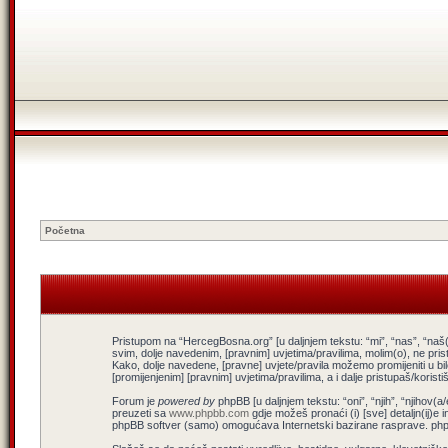
Početna
Pristupom na “HercegBosna.org” [u daljnjem tekstu: “mi”, “nas”, “naš(
svim, dolje navedenim, [pravnim] uvjetima/pravilima, molim(o), ne pris
Kako, dolje navedene, [pravne] uvjete/pravila možemo promijeniti u b
[promijenjenim] [pravnim] uvjetima/pravilima, a i dalje pristupaš/koris
Forum je
powered by
phpBB [u daljnjem tekstu: “oni”, “njih”, “njiho
preuzeti sa
www.phpbb.com
gdje možeš pronaći (i) [sve] detaljn(ij)e 
phpBB softver (samo) omogućava Internetski bazirane rasprave. phpBB