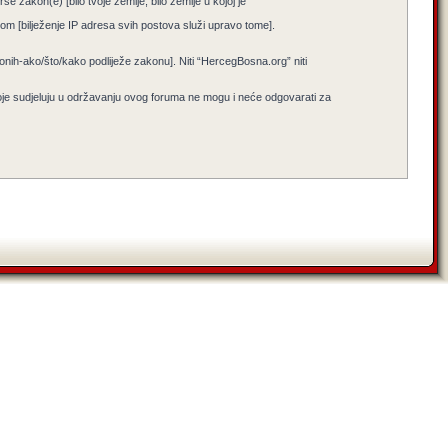
e zakon(e) [bilo tvoje zemlje, bilo zemlje u kojoj je
jenom [bilježenje IP adresa svih postova služi upravo tome].
i onih-ako/što/kako podliježe zakonu]. Niti “HercegBosna.org” niti
koje sudjeluju u održavanju ovog foruma ne mogu i neće odgovarati za