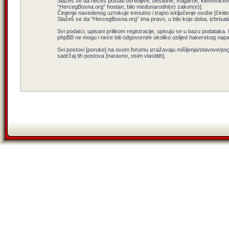
Slažeš se da nećeš postati uvredljive, bestidne, vulgarne, klevetničke, 
“HercegBosna.org” hostan, bilo međunarodni(e) zakon(e)].
Činjenje navedenog uzrokuje trenutno i trajno isključenje osobe [činitel
Slažeš se da “HercegBosna.org” ima pravo, u bilo koje doba, izbrisati
Svi podatci, upisani prilikom registracije, upisuju se u bazu podataka.
phpBB ne mogu i neće biti odgovorni/e ukoliko uslijed hakerskog nap
Svi postovi [poruke] na ovom forumu izražavaju mišljenja/stavove/pog
sadržaj tih postova [naravno, osim vlastitih].