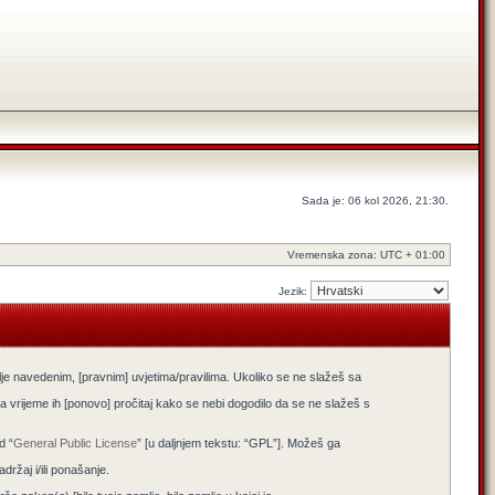
Sada je: 06 kol 2026, 21:30.
Vremenska zona: UTC + 01:00
Jezik:
lje navedenim, [pravnim] uvjetima/pravilima. Ukoliko se ne slažeš sa
 vrijeme ih [ponovo] pročitaj kako se nebi dogodilo da se ne slažeš s
d “
General Public License
” [u daljnjem tekstu: “GPL”]. Možeš ga
žaj i/ili ponašanje.