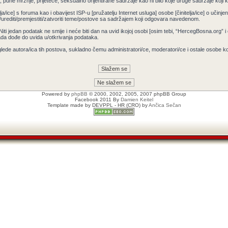
pune mržnje, prijeteće, seksualno orijentirane sadržaje kao ni bilo koje druge sadržaje koji krš
ja/ice] s foruma kao i obavijest ISP-u [pružatelju Internet usluga] osobe [činitelja/ice] o učin
/urediti/premjestiti/zatvoriti teme/postove sa sadržajem koji odgovara navedenom.
 Niti jedan podatak ne smije i neće biti dan na uvid ikojoj osobi [osim tebi, “HercegBosna.org” 
ada dođe do uvida u/otkrivanja podataka.
lede autora/ica tih postova, sukladno čemu administratori/ce, moderatori/ce i ostale osobe 
Powered by
phpBB
© 2000, 2002, 2005, 2007 phpBB Group
Facebook 2011 By
Damien Keitel
Template made by
DEVPPL
- HR (CRO) by
Ančica Sečan