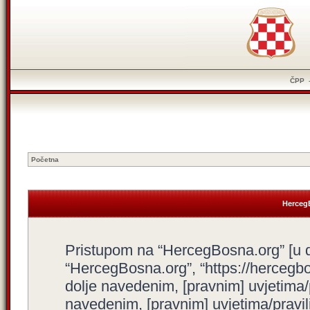
ČPP
Početna
HercegB
Pristupom na “HercegBosna.org” [u dal
“HercegBosna.org”, “https://hercegbo
dolje navedenim, [pravnim] uvjetima/
navedenim, [pravnim] uvjetima/pravili