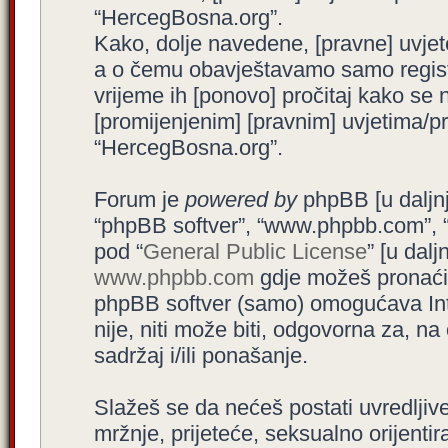
“HercegBosna.org”.
Kako, dolje navedene, [pravne] uvjet
a o čemu obavještavamo samo registr
vrijeme ih [ponovo] pročitaj kako se 
[promijenjenim] [pravnim] uvjetima/pra
“HercegBosna.org”.
Forum je
powered by
phpBB [u daljnjem
“phpBB softver”, “www.phpbb.com”, 
pod “
General Public License
” [u dal
www.phpbb.com
gdje možeš pronaći (
phpBB softver (samo) omogućava Int
nije, niti može biti, odgovorna za, 
sadržaj i/ili ponašanje.
Slažeš se da nećeš postati uvredljive
mržnje, prijeteće, seksualno orijenti