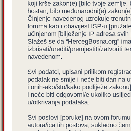
koji krše zakon(e) [bilo tvoje zemlje,
hostan, bilo međunarodni(e) zakon(e)
Činjenje navedenog uzrokuje trenutno i
foruma kao i obavijest ISP-u [pružatel
učinjenom [bilježenje IP adresa svih
Slažeš se da “HercegBosna.org” ima 
izbrisati/urediti/premjestiti/zatvorit
navedenom.
Svi podatci, upisani prilikom registra
podatak ne smije i neće biti dan na u
i onih-ako/što/kako podliježe zakonu
i neće biti odgovorni/e ukoliko usli
u/otkrivanja podataka.
Svi postovi [poruke] na ovom forumu
autora/ica tih postova, sukladno čemu