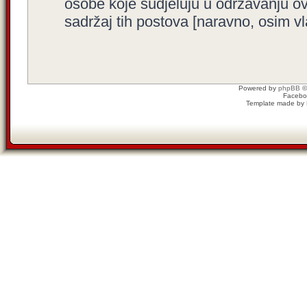
osobe koje sudjeluju u održavanju o
sadržaj tih postova [naravno, osim vla
Powered by
phpBB
©
Facebo
Template made by