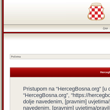
ČPP
Početna
HercegB
Pristupom na “HercegBosna.org” [u dal
“HercegBosna.org”, “https://hercegbo
dolje navedenim, [pravnim] uvjetima/
navedenim, [pravnim] uvjetima/pravili