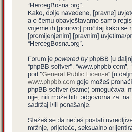
“HercegBosna.org”.
Kako, dolje navedene, [pravne] uvjet
a o čemu obavještavamo samo registr
vrijeme ih [ponovo] pročitaj kako se 
[promijenjenim] [pravnim] uvjetima/pra
“HercegBosna.org”.
Forum je
powered by
phpBB [u daljnjem
“phpBB softver”, “www.phpbb.com”, 
pod “
General Public License
” [u dal
www.phpbb.com
gdje možeš pronaći (
phpBB softver (samo) omogućava Int
nije, niti može biti, odgovorna za, 
sadržaj i/ili ponašanje.
Slažeš se da nećeš postati uvredljive
mržnje, prijeteće, seksualno orijenti