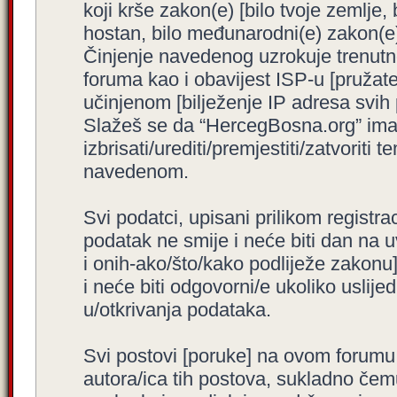
koji krše zakon(e) [bilo tvoje zemlje,
hostan, bilo međunarodni(e) zakon(e)
Činjenje navedenog uzrokuje trenutno i
foruma kao i obavijest ISP-u [pružatel
učinjenom [bilježenje IP adresa svih
Slažeš se da “HercegBosna.org” ima 
izbrisati/urediti/premjestiti/zatvorit
navedenom.
Svi podatci, upisani prilikom registra
podatak ne smije i neće biti dan na u
i onih-ako/što/kako podliježe zakonu
i neće biti odgovorni/e ukoliko usli
u/otkrivanja podataka.
Svi postovi [poruke] na ovom forumu
autora/ica tih postova, sukladno čemu