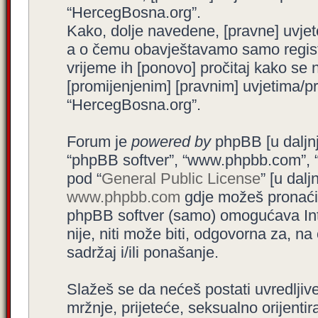
“HercegBosna.org”.
Kako, dolje navedene, [pravne] uvjet
a o čemu obavještavamo samo registr
vrijeme ih [ponovo] pročitaj kako se 
[promijenjenim] [pravnim] uvjetima/pra
“HercegBosna.org”.
Forum je
powered by
phpBB [u daljnjem
“phpBB softver”, “www.phpbb.com”, 
pod “
General Public License
” [u dal
www.phpbb.com
gdje možeš pronaći (
phpBB softver (samo) omogućava Int
nije, niti može biti, odgovorna za, 
sadržaj i/ili ponašanje.
Slažeš se da nećeš postati uvredljive
mržnje, prijeteće, seksualno orijenti