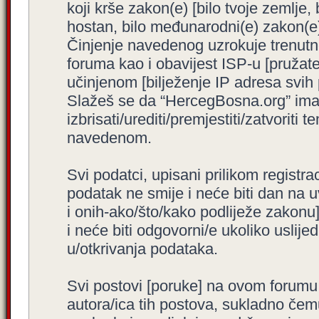
koji krše zakon(e) [bilo tvoje zemlje,
hostan, bilo međunarodni(e) zakon(e)
Činjenje navedenog uzrokuje trenutno i
foruma kao i obavijest ISP-u [pružatel
učinjenom [bilježenje IP adresa svih
Slažeš se da “HercegBosna.org” ima 
izbrisati/urediti/premjestiti/zatvorit
navedenom.
Svi podatci, upisani prilikom registra
podatak ne smije i neće biti dan na u
i onih-ako/što/kako podliježe zakonu
i neće biti odgovorni/e ukoliko usli
u/otkrivanja podataka.
Svi postovi [poruke] na ovom forumu
autora/ica tih postova, sukladno čemu