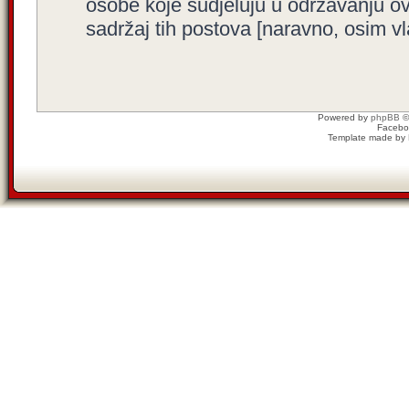
osobe koje sudjeluju u održavanju o
sadržaj tih postova [naravno, osim vla
Powered by
phpBB
©
Facebo
Template made by