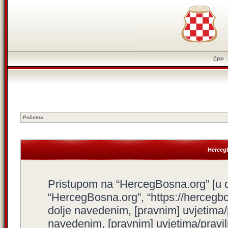
ČPP
Početna
HercegB
Pristupom na “HercegBosna.org” [u dal
“HercegBosna.org”, “https://hercegbo
dolje navedenim, [pravnim] uvjetima/
navedenim, [pravnim] uvjetima/pravili