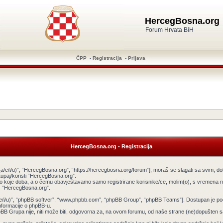
HercegBosna.org
Forum Hrvata BiH
ČPP
-
Registracija
-
Prijava
HercegBosna.org - Registracija
a/e/i/u)”, “HercegBosna.org”, “https://hercegbosna.org/forum”], moraš se slagati sa svim, do
tupaj/koristi “HercegBosna.org”.
ilo koje doba, a o čemu obavještavamo samo registrirane korisnike/ce, molim(o), s vremena na
tiš “HercegBosna.org”.
v(a/e/i/u)”, “phpBB softver”, “www.phpbb.com”, “phpBB Group”, “phpBB Teams”]. Dostupan je po
informacije o phpBB-u.
 Grupa nije, niti može biti, odgovorna za, na ovom forumu, od naše strane (ne)dopušten sadr