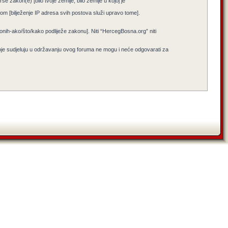
e zakon(e) [bilo tvoje zemlje, bilo zemlje u kojoj je
jenom [bilježenje IP adresa svih postova služi upravo tome].
i onih-ako/što/kako podliježe zakonu]. Niti “HercegBosna.org” niti
koje sudjeluju u održavanju ovog foruma ne mogu i neće odgovarati za