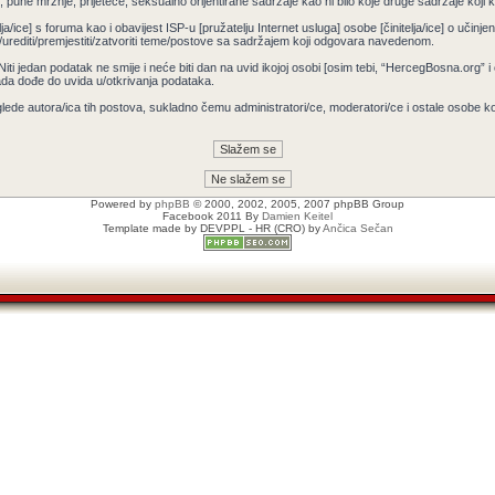
pune mržnje, prijeteće, seksualno orijentirane sadržaje kao ni bilo koje druge sadržaje koji krš
ja/ice] s foruma kao i obavijest ISP-u [pružatelju Internet usluga] osobe [činitelja/ice] o učin
/urediti/premjestiti/zatvoriti teme/postove sa sadržajem koji odgovara navedenom.
 Niti jedan podatak ne smije i neće biti dan na uvid ikojoj osobi [osim tebi, “HercegBosna.org” 
ada dođe do uvida u/otkrivanja podataka.
lede autora/ica tih postova, sukladno čemu administratori/ce, moderatori/ce i ostale osobe 
Powered by
phpBB
© 2000, 2002, 2005, 2007 phpBB Group
Facebook 2011 By
Damien Keitel
Template made by
DEVPPL
- HR (CRO) by
Ančica Sečan