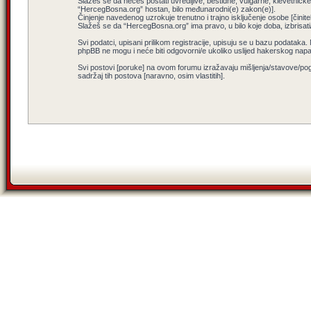
Slažeš se da nećeš postati uvredljive, bestidne, vulgarne, klevetničke, 
“HercegBosna.org” hostan, bilo međunarodni(e) zakon(e)].
Činjenje navedenog uzrokuje trenutno i trajno isključenje osobe [činitel
Slažeš se da “HercegBosna.org” ima pravo, u bilo koje doba, izbrisati
Svi podatci, upisani prilikom registracije, upisuju se u bazu podataka.
phpBB ne mogu i neće biti odgovorni/e ukoliko uslijed hakerskog nap
Svi postovi [poruke] na ovom forumu izražavaju mišljenja/stavove/pog
sadržaj tih postova [naravno, osim vlastitih].