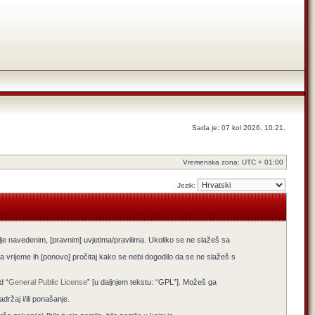
Sada je: 07 kol 2026, 10:21.
Vremenska zona: UTC + 01:00
Jezik:
lje navedenim, [pravnim] uvjetima/pravilima. Ukoliko se ne slažeš sa
 vrijeme ih [ponovo] pročitaj kako se nebi dogodilo da se ne slažeš s
d “
General Public License
” [u daljnjem tekstu: “GPL”]. Možeš ga
žaj i/ili ponašanje.