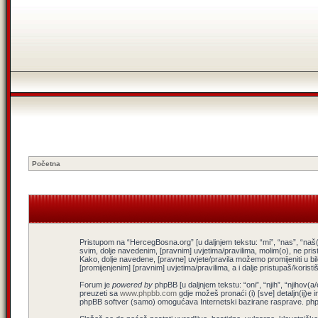
Početna
Pristupom na “HercegBosna.org” [u daljnjem tekstu: “mi”, “nas”, “naš(
svim, dolje navedenim, [pravnim] uvjetima/pravilima, molim(o), ne pris
Kako, dolje navedene, [pravne] uvjete/pravila možemo promijeniti u b
[promijenjenim] [pravnim] uvjetima/pravilima, a i dalje pristupaš/koris
Forum je
powered by
phpBB [u daljnjem tekstu: “oni”, “njih”, “njiho
preuzeti sa
www.phpbb.com
gdje možeš pronaći (i) [sve] detaljn(ij)e 
phpBB softver (samo) omogućava Internetski bazirane rasprave. phpBB