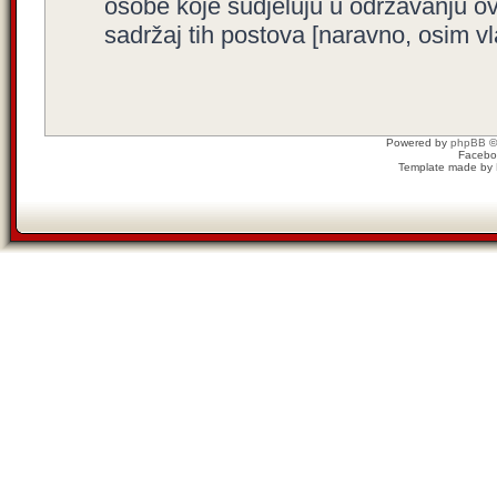
osobe koje sudjeluju u održavanju o
sadržaj tih postova [naravno, osim vla
Powered by
phpBB
©
Facebo
Template made by