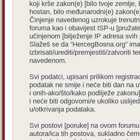
koji krše zakon(e) [bilo tvoje zemlje,
hostan, bilo međunarodni(e) zakon(e)
Činjenje navedenog uzrokuje trenutno i
foruma kao i obavijest ISP-u [pružatel
učinjenom [bilježenje IP adresa svih
Slažeš se da “HercegBosna.org” ima 
izbrisati/urediti/premjestiti/zatvorit
navedenom.
Svi podatci, upisani prilikom registra
podatak ne smije i neće biti dan na u
i onih-ako/što/kako podliježe zakonu
i neće biti odgovorni/e ukoliko usli
u/otkrivanja podataka.
Svi postovi [poruke] na ovom forumu
autora/ica tih postova, sukladno čemu