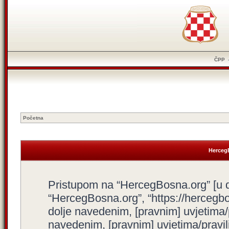
ČPP
Početna
HercegB
Pristupom na “HercegBosna.org” [u dal
“HercegBosna.org”, “https://hercegbo
dolje navedenim, [pravnim] uvjetima/
navedenim, [pravnim] uvjetima/pravili