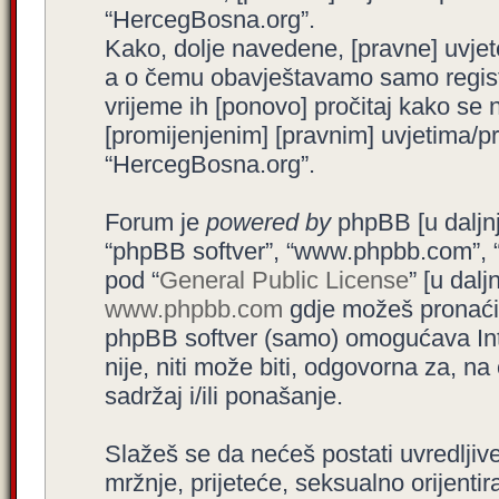
“HercegBosna.org”.
Kako, dolje navedene, [pravne] uvjet
a o čemu obavještavamo samo registr
vrijeme ih [ponovo] pročitaj kako se 
[promijenjenim] [pravnim] uvjetima/pra
“HercegBosna.org”.
Forum je
powered by
phpBB [u daljnjem
“phpBB softver”, “www.phpbb.com”, 
pod “
General Public License
” [u dal
www.phpbb.com
gdje možeš pronaći (
phpBB softver (samo) omogućava Int
nije, niti može biti, odgovorna za, 
sadržaj i/ili ponašanje.
Slažeš se da nećeš postati uvredljive
mržnje, prijeteće, seksualno orijenti