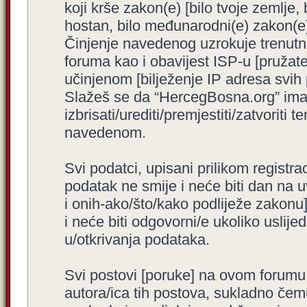
koji krše zakon(e) [bilo tvoje zemlje,
hostan, bilo međunarodni(e) zakon(e)
Činjenje navedenog uzrokuje trenutno i
foruma kao i obavijest ISP-u [pružatel
učinjenom [bilježenje IP adresa svih
Slažeš se da “HercegBosna.org” ima 
izbrisati/urediti/premjestiti/zatvorit
navedenom.
Svi podatci, upisani prilikom registra
podatak ne smije i neće biti dan na u
i onih-ako/što/kako podliježe zakonu
i neće biti odgovorni/e ukoliko usli
u/otkrivanja podataka.
Svi postovi [poruke] na ovom forumu
autora/ica tih postova, sukladno čemu