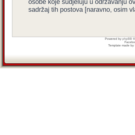
osobe koje sudjeluju u održavanju o
sadržaj tih postova [naravno, osim vla
Powered by
phpBB
©
Facebo
Template made by