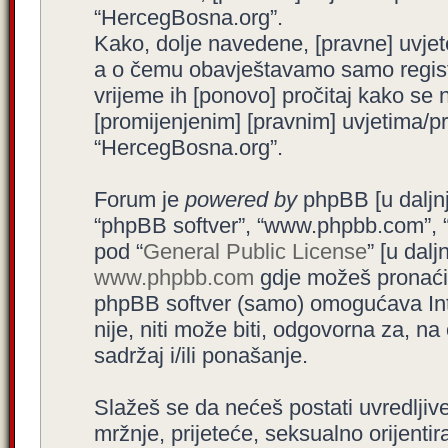
“HercegBosna.org”.
Kako, dolje navedene, [pravne] uvjet
a o čemu obavještavamo samo registr
vrijeme ih [ponovo] pročitaj kako se 
[promijenjenim] [pravnim] uvjetima/pra
“HercegBosna.org”.
Forum je
powered by
phpBB [u daljnjem
“phpBB softver”, “www.phpbb.com”, 
pod “
General Public License
” [u dal
www.phpbb.com
gdje možeš pronaći (
phpBB softver (samo) omogućava Int
nije, niti može biti, odgovorna za, 
sadržaj i/ili ponašanje.
Slažeš se da nećeš postati uvredljive
mržnje, prijeteće, seksualno orijenti