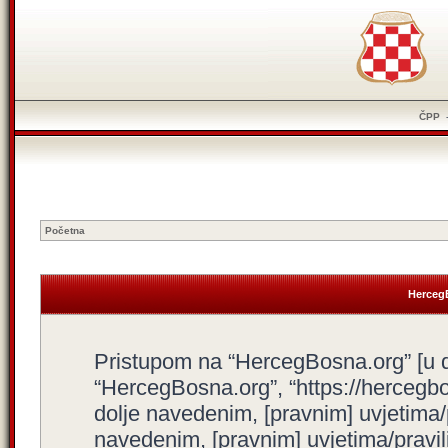
ČPP
Početna
HercegB
Pristupom na “HercegBosna.org” [u dal
“HercegBosna.org”, “https://hercegbo
dolje navedenim, [pravnim] uvjetima/
navedenim, [pravnim] uvjetima/pravili