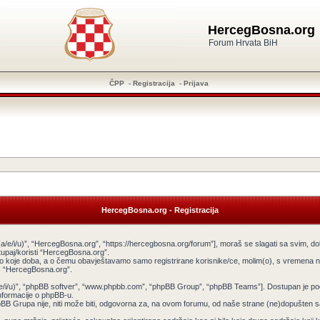
HercegBosna.org
Forum Hrvata BiH
ČPP
-
Registracija
-
Prijava
HercegBosna.org - Registracija
a/e/i/u)”, “HercegBosna.org”, “https://hercegbosna.org/forum”], moraš se slagati sa svim, do
tupaj/koristi “HercegBosna.org”.
ilo koje doba, a o čemu obavještavamo samo registrirane korisnike/ce, molim(o), s vremena na
tiš “HercegBosna.org”.
v(a/e/i/u)”, “phpBB softver”, “www.phpbb.com”, “phpBB Group”, “phpBB Teams”]. Dostupan je po
informacije o phpBB-u.
 Grupa nije, niti može biti, odgovorna za, na ovom forumu, od naše strane (ne)dopušten sadr