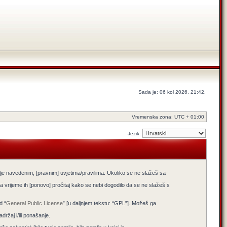
Sada je: 06 kol 2026, 21:42.
Vremenska zona: UTC + 01:00
Jezik:
lje navedenim, [pravnim] uvjetima/pravilima. Ukoliko se ne slažeš sa
 vrijeme ih [ponovo] pročitaj kako se nebi dogodilo da se ne slažeš s
d “
General Public License
” [u daljnjem tekstu: “GPL”]. Možeš ga
žaj i/ili ponašanje.