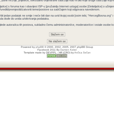
pune mržnje, prijeteće, seksualno orijentirane sadržaje kao ni bilo koje druge sadržaje koji krš
ja/ice] s foruma kao i obavijest ISP-u [pružatelju Internet usluga] osobe [činitelja/ice] o učin
/urediti/premjestiti/zatvoriti teme/postove sa sadržajem koji odgovara navedenom.
 Niti jedan podatak ne smije i neće biti dan na uvid ikojoj osobi [osim tebi, “HercegBosna.org” 
ada dođe do uvida u/otkrivanja podataka.
lede autora/ica tih postova, sukladno čemu administratori/ce, moderatori/ce i ostale osobe 
Powered by
phpBB
© 2000, 2002, 2005, 2007 phpBB Group
Facebook 2011 By
Damien Keitel
Template made by
DEVPPL
- HR (CRO) by
Ančica Sečan