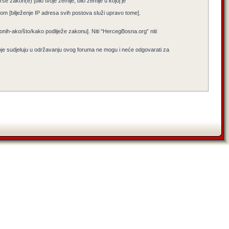
e zakon(e) [bilo tvoje zemlje, bilo zemlje u kojoj je
jenom [bilježenje IP adresa svih postova služi upravo tome].
i onih-ako/što/kako podliježe zakonu]. Niti “HercegBosna.org” niti
koje sudjeluju u održavanju ovog foruma ne mogu i neće odgovarati za