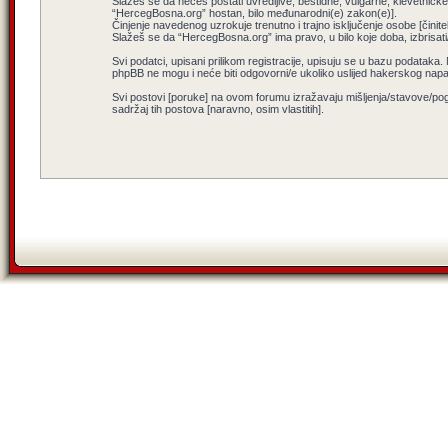
Slažeš se da nećeš postati uvredljive, bestidne, vulgarne, klevetničke, 
“HercegBosna.org” hostan, bilo međunarodni(e) zakon(e)].
Činjenje navedenog uzrokuje trenutno i trajno isključenje osobe [činitel
Slažeš se da “HercegBosna.org” ima pravo, u bilo koje doba, izbrisati
Svi podatci, upisani prilikom registracije, upisuju se u bazu podataka.
phpBB ne mogu i neće biti odgovorni/e ukoliko uslijed hakerskog nap
Svi postovi [poruke] na ovom forumu izražavaju mišljenja/stavove/pog
sadržaj tih postova [naravno, osim vlastitih].