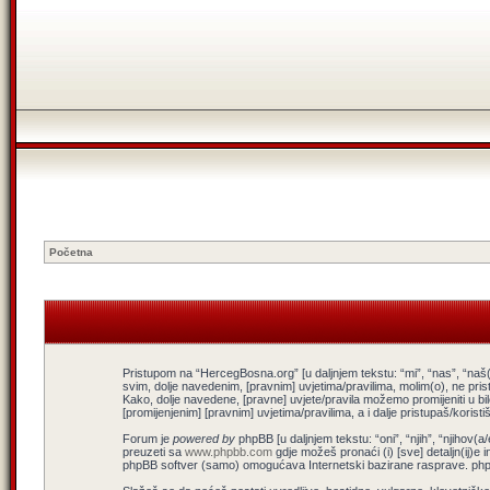
Početna
Pristupom na “HercegBosna.org” [u daljnjem tekstu: “mi”, “nas”, “naš(
svim, dolje navedenim, [pravnim] uvjetima/pravilima, molim(o), ne pris
Kako, dolje navedene, [pravne] uvjete/pravila možemo promijeniti u b
[promijenjenim] [pravnim] uvjetima/pravilima, a i dalje pristupaš/koris
Forum je
powered by
phpBB [u daljnjem tekstu: “oni”, “njih”, “njiho
preuzeti sa
www.phpbb.com
gdje možeš pronaći (i) [sve] detaljn(ij)e 
phpBB softver (samo) omogućava Internetski bazirane rasprave. phpBB