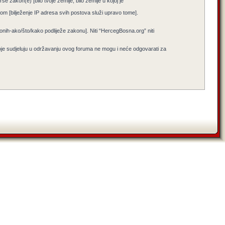
e zakon(e) [bilo tvoje zemlje, bilo zemlje u kojoj je
jenom [bilježenje IP adresa svih postova služi upravo tome].
i onih-ako/što/kako podliježe zakonu]. Niti “HercegBosna.org” niti
koje sudjeluju u održavanju ovog foruma ne mogu i neće odgovarati za