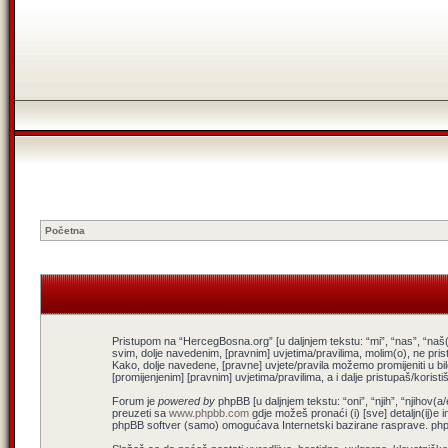
Početna
Pristupom na “HercegBosna.org” [u daljnjem tekstu: “mi”, “nas”, “naš(
svim, dolje navedenim, [pravnim] uvjetima/pravilima, molim(o), ne pris
Kako, dolje navedene, [pravne] uvjete/pravila možemo promijeniti u b
[promijenjenim] [pravnim] uvjetima/pravilima, a i dalje pristupaš/koris
Forum je
powered by
phpBB [u daljnjem tekstu: “oni”, “njih”, “njiho
preuzeti sa
www.phpbb.com
gdje možeš pronaći (i) [sve] detaljn(ij)e 
phpBB softver (samo) omogućava Internetski bazirane rasprave. phpBB