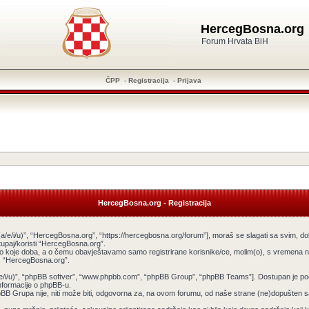
HercegBosna.org
Forum Hrvata BiH
ČPP
-
Registracija
-
Prijava
HercegBosna.org - Registracija
a/e/i/u)”, “HercegBosna.org”, “https://hercegbosna.org/forum”], moraš se slagati sa svim, do
tupaj/koristi “HercegBosna.org”.
ilo koje doba, a o čemu obavještavamo samo registrirane korisnike/ce, molim(o), s vremena na
tiš “HercegBosna.org”.
v(a/e/i/u)”, “phpBB softver”, “www.phpbb.com”, “phpBB Group”, “phpBB Teams”]. Dostupan je po
informacije o phpBB-u.
 Grupa nije, niti može biti, odgovorna za, na ovom forumu, od naše strane (ne)dopušten sadr