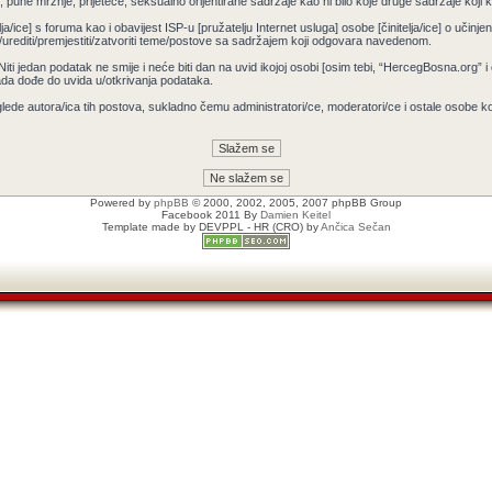
pune mržnje, prijeteće, seksualno orijentirane sadržaje kao ni bilo koje druge sadržaje koji krš
ja/ice] s foruma kao i obavijest ISP-u [pružatelju Internet usluga] osobe [činitelja/ice] o učin
/urediti/premjestiti/zatvoriti teme/postove sa sadržajem koji odgovara navedenom.
 Niti jedan podatak ne smije i neće biti dan na uvid ikojoj osobi [osim tebi, “HercegBosna.org” 
ada dođe do uvida u/otkrivanja podataka.
lede autora/ica tih postova, sukladno čemu administratori/ce, moderatori/ce i ostale osobe 
Powered by
phpBB
© 2000, 2002, 2005, 2007 phpBB Group
Facebook 2011 By
Damien Keitel
Template made by
DEVPPL
- HR (CRO) by
Ančica Sečan