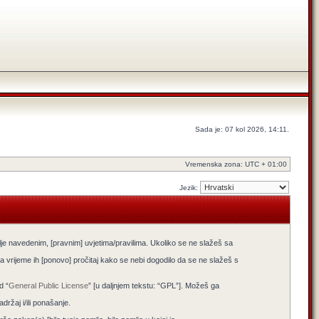
Sada je: 07 kol 2026, 14:11.
Vremenska zona: UTC + 01:00
Jezik:
lje navedenim, [pravnim] uvjetima/pravilima. Ukoliko se ne slažeš sa
 vrijeme ih [ponovo] pročitaj kako se nebi dogodilo da se ne slažeš s
d “
General Public License
” [u daljnjem tekstu: “GPL”]. Možeš ga
žaj i/ili ponašanje.