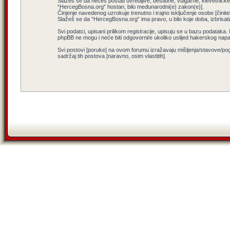
Slažeš se da nećeš postati uvredljive, bestidne, vulgarne, klevetničke, 
“HercegBosna.org” hostan, bilo međunarodni(e) zakon(e)].
Činjenje navedenog uzrokuje trenutno i trajno isključenje osobe [činitel
Slažeš se da “HercegBosna.org” ima pravo, u bilo koje doba, izbrisati
Svi podatci, upisani prilikom registracije, upisuju se u bazu podataka.
phpBB ne mogu i neće biti odgovorni/e ukoliko uslijed hakerskog nap
Svi postovi [poruke] na ovom forumu izražavaju mišljenja/stavove/pog
sadržaj tih postova [naravno, osim vlastitih].