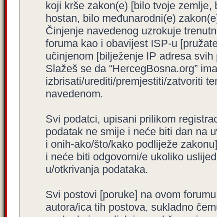
koji krše zakon(e) [bilo tvoje zemlje,
hostan, bilo međunarodni(e) zakon(e)
Činjenje navedenog uzrokuje trenutno i
foruma kao i obavijest ISP-u [pružatel
učinjenom [bilježenje IP adresa svih
Slažeš se da “HercegBosna.org” ima 
izbrisati/urediti/premjestiti/zatvorit
navedenom.
Svi podatci, upisani prilikom registra
podatak ne smije i neće biti dan na u
i onih-ako/što/kako podliježe zakonu
i neće biti odgovorni/e ukoliko usli
u/otkrivanja podataka.
Svi postovi [poruke] na ovom forumu
autora/ica tih postova, sukladno čemu