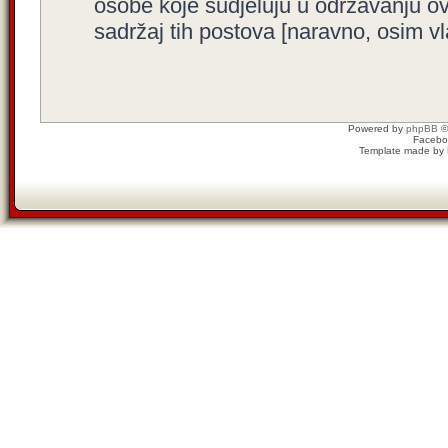
osobe koje sudjeluju u održavanju o
sadržaj tih postova [naravno, osim vla
Powered by
phpBB
©
Facebo
Template made by