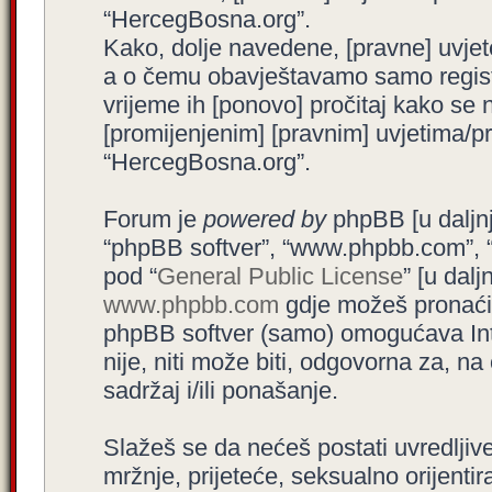
“HercegBosna.org”.
Kako, dolje navedene, [pravne] uvjet
a o čemu obavještavamo samo registr
vrijeme ih [ponovo] pročitaj kako se 
[promijenjenim] [pravnim] uvjetima/pra
“HercegBosna.org”.
Forum je
powered by
phpBB [u daljnjem
“phpBB softver”, “www.phpbb.com”, 
pod “
General Public License
” [u dal
www.phpbb.com
gdje možeš pronaći (
phpBB softver (samo) omogućava Int
nije, niti može biti, odgovorna za, 
sadržaj i/ili ponašanje.
Slažeš se da nećeš postati uvredljive
mržnje, prijeteće, seksualno orijenti