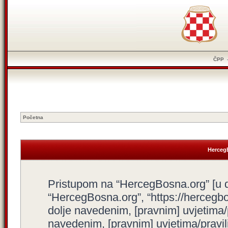
ČPP
Početna
HercegB
Pristupom na “HercegBosna.org” [u dal
“HercegBosna.org”, “https://hercegbo
dolje navedenim, [pravnim] uvjetima/
navedenim, [pravnim] uvjetima/pravili