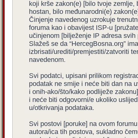
koji krše zakon(e) [bilo tvoje zemlje,
hostan, bilo međunarodni(e) zakon(e)
Činjenje navedenog uzrokuje trenutno i
foruma kao i obavijest ISP-u [pružatel
učinjenom [bilježenje IP adresa svih
Slažeš se da “HercegBosna.org” ima 
izbrisati/urediti/premjestiti/zatvorit
navedenom.
Svi podatci, upisani prilikom registra
podatak ne smije i neće biti dan na u
i onih-ako/što/kako podliježe zakonu
i neće biti odgovorni/e ukoliko usli
u/otkrivanja podataka.
Svi postovi [poruke] na ovom forumu
autora/ica tih postova, sukladno čemu