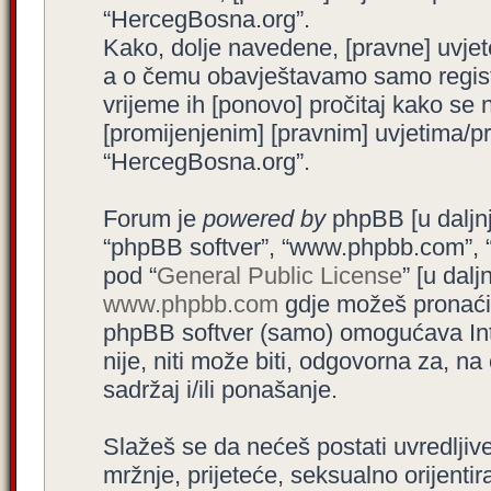
“HercegBosna.org”.
Kako, dolje navedene, [pravne] uvjet
a o čemu obavještavamo samo registr
vrijeme ih [ponovo] pročitaj kako se 
[promijenjenim] [pravnim] uvjetima/pra
“HercegBosna.org”.
Forum je
powered by
phpBB [u daljnjem
“phpBB softver”, “www.phpbb.com”, 
pod “
General Public License
” [u dal
www.phpbb.com
gdje možeš pronaći (
phpBB softver (samo) omogućava Int
nije, niti može biti, odgovorna za, 
sadržaj i/ili ponašanje.
Slažeš se da nećeš postati uvredljive
mržnje, prijeteće, seksualno orijenti