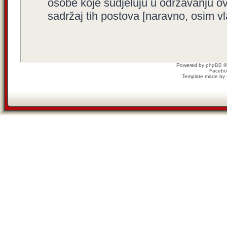
osobe koje sudjeluju u održavanju o
sadržaj tih postova [naravno, osim vla
Powered by
phpBB
©
Facebo
Template made by