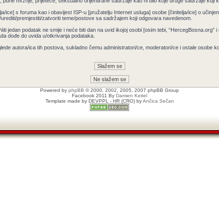
pune mržnje, prijeteće, seksualno orijentirane sadržaje kao ni bilo koje druge sadržaje koji krš
ja/ice] s foruma kao i obavijest ISP-u [pružatelju Internet usluga] osobe [činitelja/ice] o učin
/urediti/premjestiti/zatvoriti teme/postove sa sadržajem koji odgovara navedenom.
 Niti jedan podatak ne smije i neće biti dan na uvid ikojoj osobi [osim tebi, “HercegBosna.org” 
ada dođe do uvida u/otkrivanja podataka.
lede autora/ica tih postova, sukladno čemu administratori/ce, moderatori/ce i ostale osobe 
Powered by
phpBB
© 2000, 2002, 2005, 2007 phpBB Group
Facebook 2011 By
Damien Keitel
Template made by
DEVPPL
- HR (CRO) by
Ančica Sečan