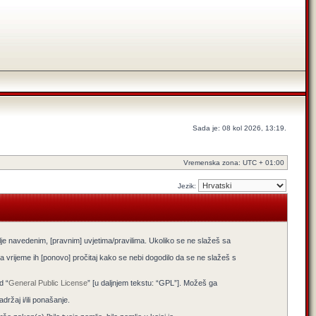
Sada je: 08 kol 2026, 13:19.
Vremenska zona: UTC + 01:00
Jezik:
lje navedenim, [pravnim] uvjetima/pravilima. Ukoliko se ne slažeš sa
 vrijeme ih [ponovo] pročitaj kako se nebi dogodilo da se ne slažeš s
d “
General Public License
” [u daljnjem tekstu: “GPL”]. Možeš ga
žaj i/ili ponašanje.