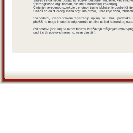
Slažeš se da nećeš postati uvredljive, bestidne, vulgarne, klevetničke, 
“HercegBosna.org” hostan, bilo međunarodni(e) zakon(e)].
Činjenje navedenog uzrokuje trenutno i trajno isključenje osobe [činitel
Slažeš se da “HercegBosna.org” ima pravo, u bilo koje doba, izbrisati
Svi podatci, upisani prilikom registracije, upisuju se u bazu podataka.
phpBB ne mogu i neće biti odgovorni/e ukoliko uslijed hakerskog nap
Svi postovi [poruke] na ovom forumu izražavaju mišljenja/stavove/pog
sadržaj tih postova [naravno, osim vlastitih].