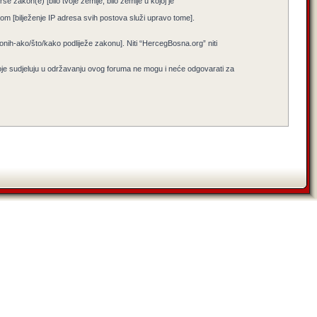
e zakon(e) [bilo tvoje zemlje, bilo zemlje u kojoj je
jenom [bilježenje IP adresa svih postova služi upravo tome].
i onih-ako/što/kako podliježe zakonu]. Niti “HercegBosna.org” niti
koje sudjeluju u održavanju ovog foruma ne mogu i neće odgovarati za