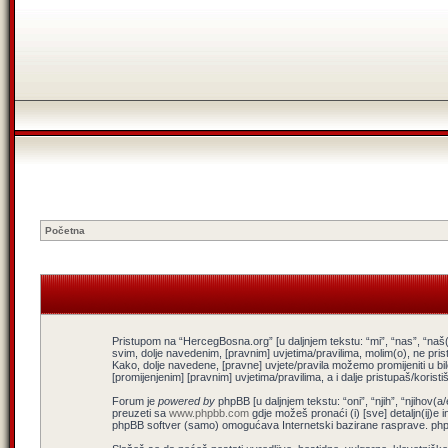
Početna
Pristupom na “HercegBosna.org” [u daljnjem tekstu: “mi”, “nas”, “naš(
svim, dolje navedenim, [pravnim] uvjetima/pravilima, molim(o), ne pris
Kako, dolje navedene, [pravne] uvjete/pravila možemo promijeniti u b
[promijenjenim] [pravnim] uvjetima/pravilima, a i dalje pristupaš/koris
Forum je
powered by
phpBB [u daljnjem tekstu: “oni”, “njih”, “njiho
preuzeti sa
www.phpbb.com
gdje možeš pronaći (i) [sve] detaljn(ij)e 
phpBB softver (samo) omogućava Internetski bazirane rasprave. phpBB