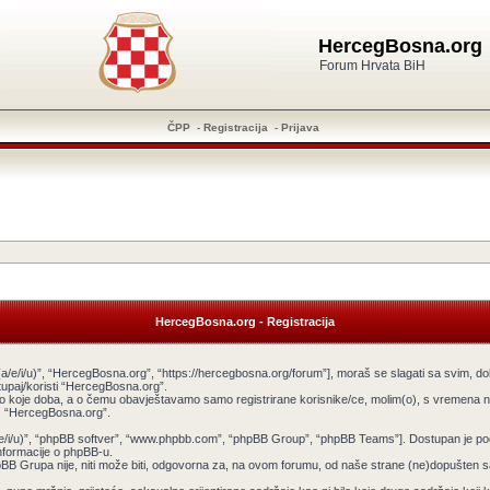
HercegBosna.org
Forum Hrvata BiH
ČPP
-
Registracija
-
Prijava
HercegBosna.org - Registracija
a/e/i/u)”, “HercegBosna.org”, “https://hercegbosna.org/forum”], moraš se slagati sa svim, do
tupaj/koristi “HercegBosna.org”.
ilo koje doba, a o čemu obavještavamo samo registrirane korisnike/ce, molim(o), s vremena na
tiš “HercegBosna.org”.
v(a/e/i/u)”, “phpBB softver”, “www.phpbb.com”, “phpBB Group”, “phpBB Teams”]. Dostupan je po
informacije o phpBB-u.
 Grupa nije, niti može biti, odgovorna za, na ovom forumu, od naše strane (ne)dopušten sadr