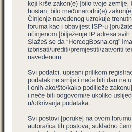
koji krše zakon(e) [bilo tvoje zemlje,
hostan, bilo međunarodni(e) zakon(e)
Činjenje navedenog uzrokuje trenutno i
foruma kao i obavijest ISP-u [pružatel
učinjenom [bilježenje IP adresa svih
Slažeš se da “HercegBosna.org” ima 
izbrisati/urediti/premjestiti/zatvorit
navedenom.
Svi podatci, upisani prilikom registra
podatak ne smije i neće biti dan na u
i onih-ako/što/kako podliježe zakonu
i neće biti odgovorni/e ukoliko usli
u/otkrivanja podataka.
Svi postovi [poruke] na ovom forumu
autora/ica tih postova, sukladno čemu