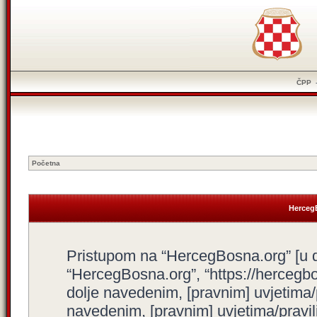
ČPP
Početna
HercegB
Pristupom na “HercegBosna.org” [u dal
“HercegBosna.org”, “https://hercegbo
dolje navedenim, [pravnim] uvjetima/
navedenim, [pravnim] uvjetima/pravili