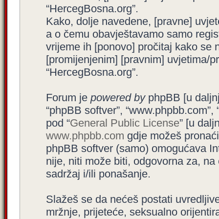
“HercegBosna.org”.
Kako, dolje navedene, [pravne] uvjet
a o čemu obavještavamo samo registr
vrijeme ih [ponovo] pročitaj kako se 
[promijenjenim] [pravnim] uvjetima/pra
“HercegBosna.org”.
Forum je
powered by
phpBB [u daljnjem
“phpBB softver”, “www.phpbb.com”, 
pod “
General Public License
” [u dal
www.phpbb.com
gdje možeš pronaći (
phpBB softver (samo) omogućava Int
nije, niti može biti, odgovorna za, 
sadržaj i/ili ponašanje.
Slažeš se da nećeš postati uvredljive
mržnje, prijeteće, seksualno orijenti