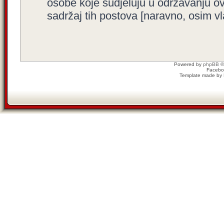
osobe koje sudjeluju u održavanju o
sadržaj tih postova [naravno, osim vla
Powered by
phpBB
©
Facebo
Template made by