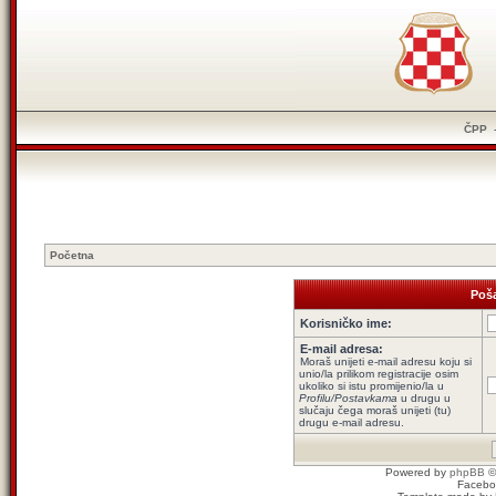
ČPP
Početna
Poša
Korisničko ime:
E-mail adresa:
Moraš unijeti e-mail adresu koju si
unio/la prilikom registracije osim
ukoliko si istu promijenio/la u
Profilu/Postavkama
u drugu u
slučaju čega moraš unijeti (tu)
drugu e-mail adresu.
Powered by
phpBB
©
Facebo