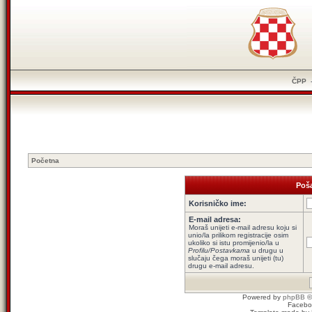
ČPP
Početna
Poša
Korisničko ime:
E-mail adresa:
Moraš unijeti e-mail adresu koju si
unio/la prilikom registracije osim
ukoliko si istu promijenio/la u
Profilu/Postavkama
u drugu u
slučaju čega moraš unijeti (tu)
drugu e-mail adresu.
Powered by
phpBB
©
Facebo