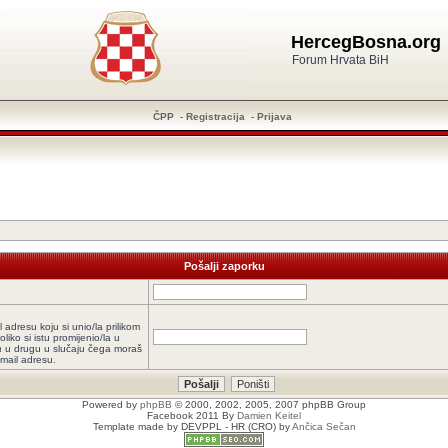
HercegBosna.org
Forum Hrvata BiH
ČPP
-
Registracija
-
Prijava
Pošalji zaporku
l adresu koju si unio/la prilikom
oliko si istu promijenio/la u
a
u drugu u slučaju čega moraš
-mail adresu.
Powered by
phpBB
© 2000, 2002, 2005, 2007 phpBB Group
Facebook 2011 By
Damien Keitel
Template made by
DEVPPL
- HR (CRO) by
Ančica Sečan