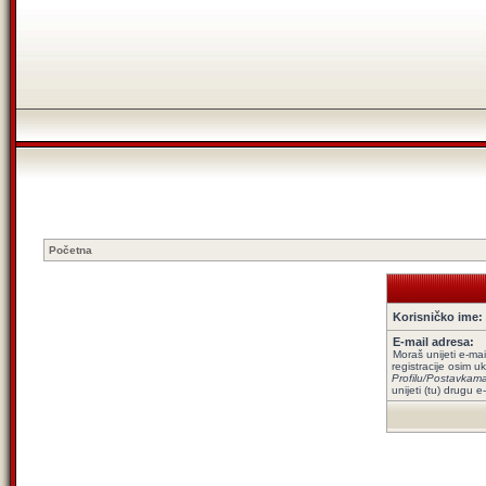
Početna
Korisničko ime:
E-mail adresa:
Moraš unijeti e-mai
registracije osim uk
Profilu/Postavkam
unijeti (tu) drugu e