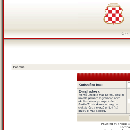
ČPP
Početna
Korisničko ime:
E-mail adresa:
Moraš unijeti e-mail adresu koju si
unio/la prilikom registracije osim
ukoliko si istu promijenio/la u
Profilu/Postavkama
u drugu u
slučaju čega moraš unijeti (tu)
drugu e-mail adresu.
Powered by
phpBB
©
Facebo