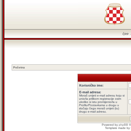
ČPP
Početna
Korisničko ime:
E-mail adresa:
Moraš unijeti e-mail adresu koju si
unio/la prilikom registracije osim
ukoliko si istu promijenio/la u
Profilu/Postavkama
u drugu u
slučaju čega moraš unijeti (tu)
drugu e-mail adresu.
Powered by
phpBB
©
Template made by