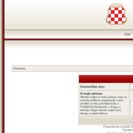
ČPP
Početna
Korisničko ime:
E-mail adresa:
Moraš unijeti e-mail adresu koju si
unio/la prilikom registracije osim
ukoliko si istu promijenio/la u
Profilu/Postavkama
u drugu u
slučaju čega moraš unijeti (tu)
drugu e-mail adresu.
Powered by
phpBB
©
Facebo