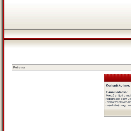
Početna
Korisničko ime:
E-mail adresa:
Moraš unijeti e-mai
registracije osim uk
Profilu/Postavkam
unijeti (tu) drugu e