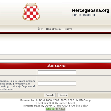
HercegBosna.org
Forum Hrvata BiH
ČPP
-
Registracija
-
Prijava
Pošalji zaporku
l adresu koju si unio/la prilikom
oliko si istu promijenio/la u
a
u drugu u slučaju čega moraš
-mail adresu.
Powered by
phpBB
© 2000, 2002, 2005, 2007 phpBB Group
Facebook 2011 By
Damien Keitel
Template made by
DEVPPL
- HR (CRO) by
Ančica Sečan