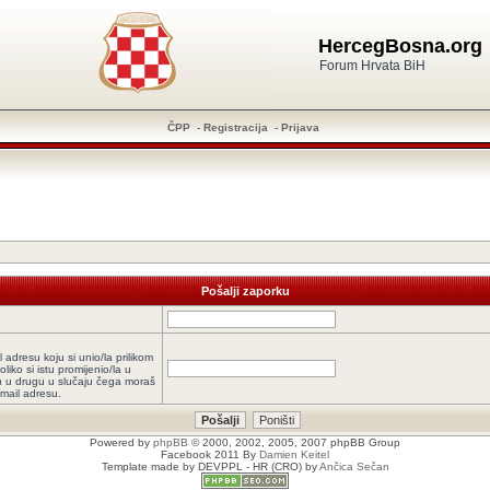
HercegBosna.org
Forum Hrvata BiH
ČPP
-
Registracija
-
Prijava
Pošalji zaporku
l adresu koju si unio/la prilikom
oliko si istu promijenio/la u
a
u drugu u slučaju čega moraš
-mail adresu.
Powered by
phpBB
© 2000, 2002, 2005, 2007 phpBB Group
Facebook 2011 By
Damien Keitel
Template made by
DEVPPL
- HR (CRO) by
Ančica Sečan