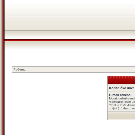
Početna
Korisničko ime:
E-mail adresa:
Moraš unijeti e-mai
registracije osim uk
Profilu/Postavkam
unijeti (tu) drugu e