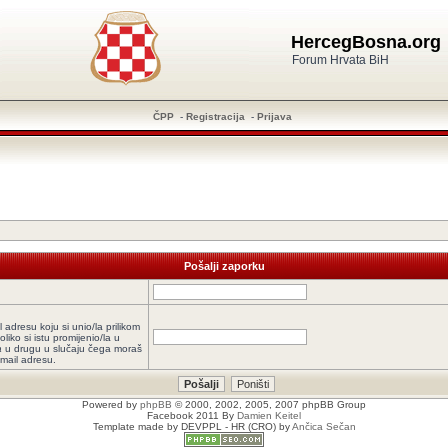
HercegBosna.org
Forum Hrvata BiH
ČPP
-
Registracija
-
Prijava
Pošalji zaporku
l adresu koju si unio/la prilikom
oliko si istu promijenio/la u
a
u drugu u slučaju čega moraš
-mail adresu.
Powered by
phpBB
© 2000, 2002, 2005, 2007 phpBB Group
Facebook 2011 By
Damien Keitel
Template made by
DEVPPL
- HR (CRO) by
Ančica Sečan