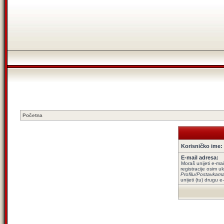
Početna
Korisničko ime:
E-mail adresa:
Moraš unijeti e-mai
registracije osim uk
Profilu/Postavkam
unijeti (tu) drugu e