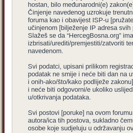
hostan, bilo međunarodni(e) zakon(e)
Činjenje navedenog uzrokuje trenutno i
foruma kao i obavijest ISP-u [pružatel
učinjenom [bilježenje IP adresa svih
Slažeš se da “HercegBosna.org” ima 
izbrisati/urediti/premjestiti/zatvorit
navedenom.
Svi podatci, upisani prilikom registra
podatak ne smije i neće biti dan na u
i onih-ako/što/kako podliježe zakonu
i neće biti odgovorni/e ukoliko usli
u/otkrivanja podataka.
Svi postovi [poruke] na ovom forumu
autora/ica tih postova, sukladno čemu
osobe koje sudjeluju u održavanju o