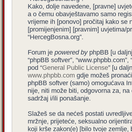
Kako, dolje navedene, [pravne] uvjet
a o čemu obavještavamo samo registr
vrijeme ih [ponovo] pročitaj kako se 
[promijenjenim] [pravnim] uvjetima/pra
“HercegBosna.org”.
Forum je
powered by
phpBB [u daljnjem
“phpBB softver”, “www.phpbb.com”, 
pod “
General Public License
” [u dal
www.phpbb.com
gdje možeš pronaći (
phpBB softver (samo) omogućava Int
nije, niti može biti, odgovorna za, 
sadržaj i/ili ponašanje.
Slažeš se da nećeš postati uvredljive
mržnje, prijeteće, seksualno orijenti
koji krše zakon(e) [bilo tvoje zemlje,