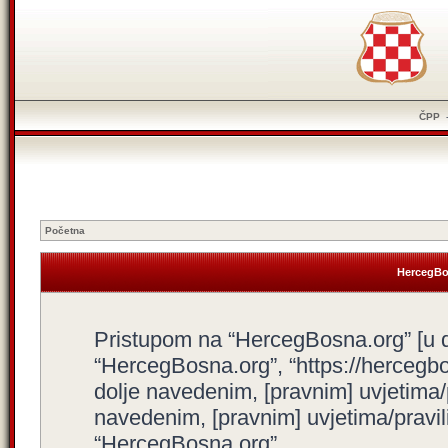
ČPP
Početna
HercegBos
Pristupom na “HercegBosna.org” [u dal
“HercegBosna.org”, “https://hercegbo
dolje navedenim, [pravnim] uvjetima/
navedenim, [pravnim] uvjetima/pravili
“HercegBosna.org”.