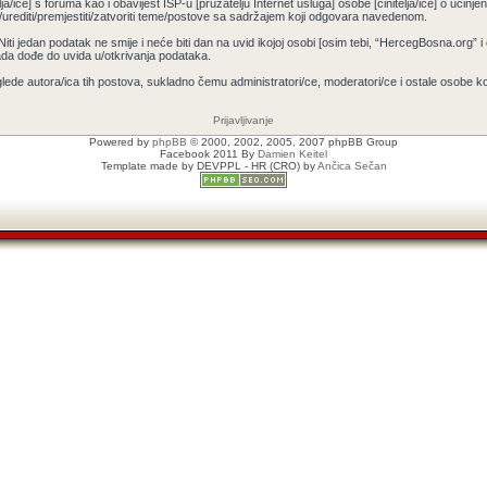
ja/ice] s foruma kao i obavijest ISP-u [pružatelju Internet usluga] osobe [činitelja/ice] o učin
/urediti/premjestiti/zatvoriti teme/postove sa sadržajem koji odgovara navedenom.
 Niti jedan podatak ne smije i neće biti dan na uvid ikojoj osobi [osim tebi, “HercegBosna.org” 
ada dođe do uvida u/otkrivanja podataka.
lede autora/ica tih postova, sukladno čemu administratori/ce, moderatori/ce i ostale osobe 
Prijavljivanje
Powered by
phpBB
© 2000, 2002, 2005, 2007 phpBB Group
Facebook 2011 By
Damien Keitel
Template made by
DEVPPL
- HR (CRO) by
Ančica Sečan