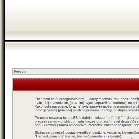
Početna
Pristupom na “HercegBosna.org” [u daljnjem tekstu: “mi”, “nas”, “naš(
svim, dolje navedenim, [pravnim] uvjetima/pravilima, molim(o), ne pris
Kako, dolje navedene, [pravne] uvjete/pravila možemo promijeniti u b
[promijenjenim] [pravnim] uvjetima/pravilima, a i dalje pristupaš/koris
Forum je
powered by
phpBB [u daljnjem tekstu: “oni”, “njih”, “njiho
preuzeti sa
www.phpbb.com
gdje možeš pronaći (i) [sve] detaljn(ij)e 
phpBB softver (samo) omogućava Internetski bazirane rasprave. phpBB
Slažeš se da nećeš postati uvredljive, bestidne, vulgarne, klevetničke, 
“HercegBosna.org” hostan, bilo međunarodni(e) zakon(e)].