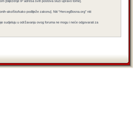
jenom [bilježenje IP adresa svih postova služi upravo tome].
i onih-ako/što/kako podliježe zakonu]. Niti “HercegBosna.org” niti
koje sudjeluju u održavanju ovog foruma ne mogu i neće odgovarati za