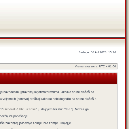
Sada je: 06 kol 2026, 15:24.
Vremenska zona: UTC + 01:00
lje navedenim, [pravnim] uvjetima/pravilima. Ukoliko se ne slažeš sa
 vrijeme ih [ponovo] pročitaj kako se nebi dogodilo da se ne slažeš s
d “
General Public License
” [u daljnjem tekstu: “GPL”]. Možeš ga
žaj i/ili ponašanje.
e zakon(e) [bilo tvoje zemlje, bilo zemlje u kojoj je