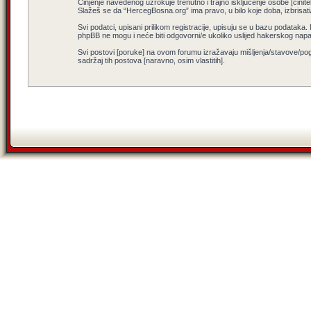
Činjenje navedenog uzrokuje trenutno i trajno isključenje osobe [činitel
Slažeš se da “HercegBosna.org” ima pravo, u bilo koje doba, izbrisati
Svi podatci, upisani prilikom registracije, upisuju se u bazu podataka.
phpBB ne mogu i neće biti odgovorni/e ukoliko uslijed hakerskog nap
Svi postovi [poruke] na ovom forumu izražavaju mišljenja/stavove/pog
sadržaj tih postova [naravno, osim vlastitih].