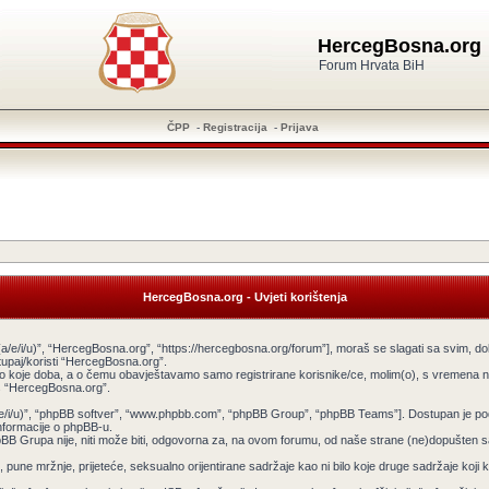
HercegBosna.org
Forum Hrvata BiH
ČPP
-
Registracija
-
Prijava
HercegBosna.org - Uvjeti korištenja
a/e/i/u)”, “HercegBosna.org”, “https://hercegbosna.org/forum”], moraš se slagati sa svim, do
tupaj/koristi “HercegBosna.org”.
ilo koje doba, a o čemu obavještavamo samo registrirane korisnike/ce, molim(o), s vremena na
tiš “HercegBosna.org”.
v(a/e/i/u)”, “phpBB softver”, “www.phpbb.com”, “phpBB Group”, “phpBB Teams”]. Dostupan je po
informacije o phpBB-u.
 Grupa nije, niti može biti, odgovorna za, na ovom forumu, od naše strane (ne)dopušten sadr
pune mržnje, prijeteće, seksualno orijentirane sadržaje kao ni bilo koje druge sadržaje koji krš