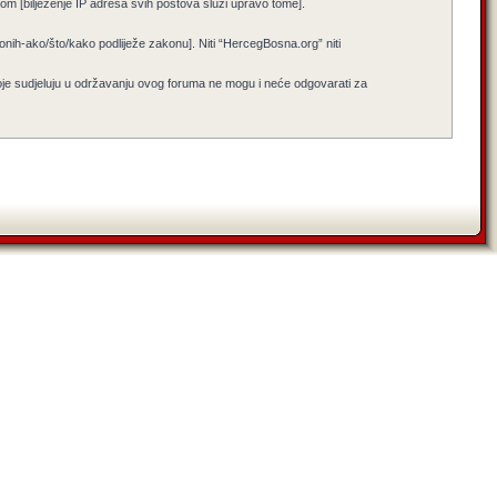
jenom [bilježenje IP adresa svih postova služi upravo tome].
i onih-ako/što/kako podliježe zakonu]. Niti “HercegBosna.org” niti
koje sudjeluju u održavanju ovog foruma ne mogu i neće odgovarati za