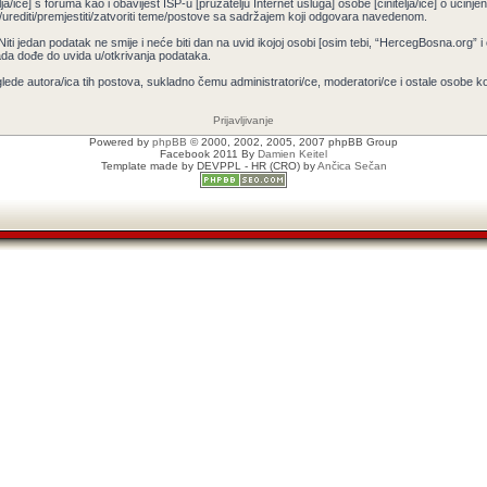
ja/ice] s foruma kao i obavijest ISP-u [pružatelju Internet usluga] osobe [činitelja/ice] o učin
/urediti/premjestiti/zatvoriti teme/postove sa sadržajem koji odgovara navedenom.
 Niti jedan podatak ne smije i neće biti dan na uvid ikojoj osobi [osim tebi, “HercegBosna.org” 
ada dođe do uvida u/otkrivanja podataka.
lede autora/ica tih postova, sukladno čemu administratori/ce, moderatori/ce i ostale osobe 
Prijavljivanje
Powered by
phpBB
© 2000, 2002, 2005, 2007 phpBB Group
Facebook 2011 By
Damien Keitel
Template made by
DEVPPL
- HR (CRO) by
Ančica Sečan