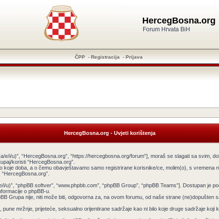
HercegBosna.org
Forum Hrvata BiH
ČPP
-
Registracija
-
Prijava
HercegBosna.org - Uvjeti korištenja
a/e/i/u)”, “HercegBosna.org”, “https://hercegbosna.org/forum”], moraš se slagati sa svim, do
tupaj/koristi “HercegBosna.org”.
ilo koje doba, a o čemu obavještavamo samo registrirane korisnike/ce, molim(o), s vremena na
tiš “HercegBosna.org”.
v(a/e/i/u)”, “phpBB softver”, “www.phpbb.com”, “phpBB Group”, “phpBB Teams”]. Dostupan je po
informacije o phpBB-u.
 Grupa nije, niti može biti, odgovorna za, na ovom forumu, od naše strane (ne)dopušten sadr
pune mržnje, prijeteće, seksualno orijentirane sadržaje kao ni bilo koje druge sadržaje koji krš