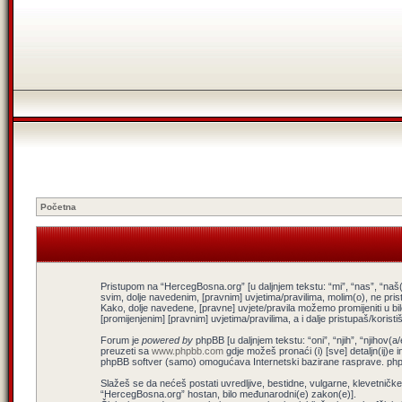
Početna
Pristupom na “HercegBosna.org” [u daljnjem tekstu: “mi”, “nas”, “naš(
svim, dolje navedenim, [pravnim] uvjetima/pravilima, molim(o), ne pris
Kako, dolje navedene, [pravne] uvjete/pravila možemo promijeniti u b
[promijenjenim] [pravnim] uvjetima/pravilima, a i dalje pristupaš/koris
Forum je
powered by
phpBB [u daljnjem tekstu: “oni”, “njih”, “njiho
preuzeti sa
www.phpbb.com
gdje možeš pronaći (i) [sve] detaljn(ij)e 
phpBB softver (samo) omogućava Internetski bazirane rasprave. phpBB
Slažeš se da nećeš postati uvredljive, bestidne, vulgarne, klevetničke, 
“HercegBosna.org” hostan, bilo međunarodni(e) zakon(e)].