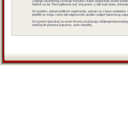
Činjenje navedenog uzrokuje trenutno i trajno isključenje osobe [činitel
Slažeš se da “HercegBosna.org” ima pravo, u bilo koje doba, izbrisati
Svi podatci, upisani prilikom registracije, upisuju se u bazu podataka.
phpBB ne mogu i neće biti odgovorni/e ukoliko uslijed hakerskog nap
Svi postovi [poruke] na ovom forumu izražavaju mišljenja/stavove/pog
sadržaj tih postova [naravno, osim vlastitih].