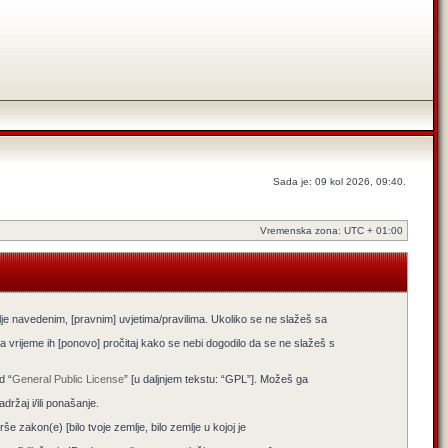
Sada je: 09 kol 2026, 09:40.
Vremenska zona: UTC + 01:00
lje navedenim, [pravnim] uvjetima/pravilima. Ukoliko se ne slažeš sa
 vrijeme ih [ponovo] pročitaj kako se nebi dogodilo da se ne slažeš s
d “
General Public License
” [u daljnjem tekstu: “GPL”]. Možeš ga
žaj i/ili ponašanje.
e zakon(e) [bilo tvoje zemlje, bilo zemlje u kojoj je