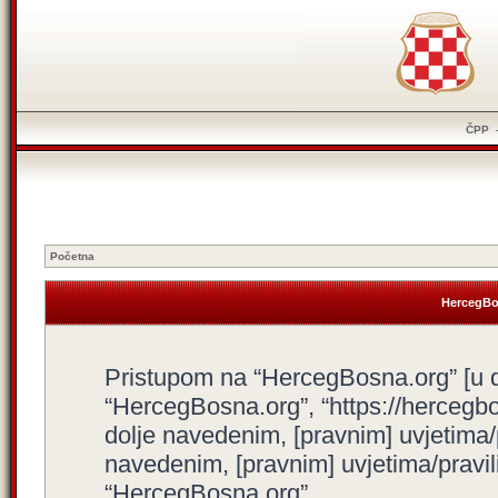
ČPP
Početna
HercegBos
Pristupom na “HercegBosna.org” [u dal
“HercegBosna.org”, “https://hercegbo
dolje navedenim, [pravnim] uvjetima/
navedenim, [pravnim] uvjetima/pravili
“HercegBosna.org”.