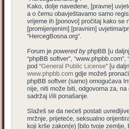
Kako, dolje navedene, [pravne] uvjet
a o čemu obavještavamo samo registr
vrijeme ih [ponovo] pročitaj kako se 
[promijenjenim] [pravnim] uvjetima/pra
“HercegBosna.org”.
Forum je
powered by
phpBB [u daljnjem
“phpBB softver”, “www.phpbb.com”, 
pod “
General Public License
” [u dal
www.phpbb.com
gdje možeš pronaći (
phpBB softver (samo) omogućava Int
nije, niti može biti, odgovorna za, 
sadržaj i/ili ponašanje.
Slažeš se da nećeš postati uvredljive
mržnje, prijeteće, seksualno orijenti
koji krše zakon(e) [bilo tvoje zemlje,