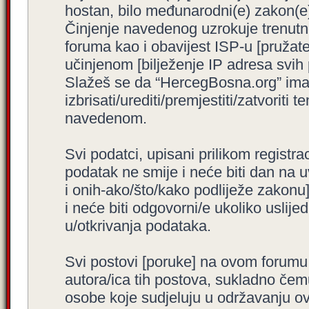
hostan, bilo međunarodni(e) zakon(e)
Činjenje navedenog uzrokuje trenutno i
foruma kao i obavijest ISP-u [pružatel
učinjenom [bilježenje IP adresa svih
Slažeš se da “HercegBosna.org” ima 
izbrisati/urediti/premjestiti/zatvorit
navedenom.
Svi podatci, upisani prilikom registra
podatak ne smije i neće biti dan na u
i onih-ako/što/kako podliježe zakonu
i neće biti odgovorni/e ukoliko usli
u/otkrivanja podataka.
Svi postovi [poruke] na ovom forumu
autora/ica tih postova, sukladno čemu
osobe koje sudjeluju u održavanju o