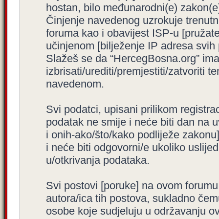
hostan, bilo međunarodni(e) zakon(e)
Činjenje navedenog uzrokuje trenutno i
foruma kao i obavijest ISP-u [pružatel
učinjenom [bilježenje IP adresa svih
Slažeš se da “HercegBosna.org” ima 
izbrisati/urediti/premjestiti/zatvorit
navedenom.
Svi podatci, upisani prilikom registra
podatak ne smije i neće biti dan na u
i onih-ako/što/kako podliježe zakonu
i neće biti odgovorni/e ukoliko usli
u/otkrivanja podataka.
Svi postovi [poruke] na ovom forumu
autora/ica tih postova, sukladno čemu
osobe koje sudjeluju u održavanju o