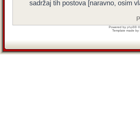
sadržaj tih postova [naravno, osim vla
P
Powered by
phpBB
©
Template made by