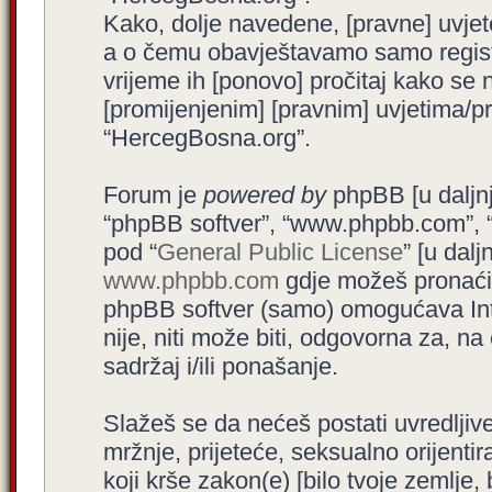
Kako, dolje navedene, [pravne] uvjet
a o čemu obavještavamo samo registr
vrijeme ih [ponovo] pročitaj kako se 
[promijenjenim] [pravnim] uvjetima/pra
“HercegBosna.org”.
Forum je
powered by
phpBB [u daljnjem
“phpBB softver”, “www.phpbb.com”, 
pod “
General Public License
” [u dal
www.phpbb.com
gdje možeš pronaći (
phpBB softver (samo) omogućava Int
nije, niti može biti, odgovorna za, 
sadržaj i/ili ponašanje.
Slažeš se da nećeš postati uvredljive
mržnje, prijeteće, seksualno orijenti
koji krše zakon(e) [bilo tvoje zemlje,