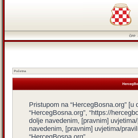
ČPP
Početna
HercegBos
Pristupom na “HercegBosna.org” [u dal
“HercegBosna.org”, “https://hercegbo
dolje navedenim, [pravnim] uvjetima/
navedenim, [pravnim] uvjetima/pravili
“HercegBosna.org”.