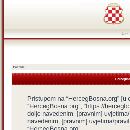
ČPP
Početna
HercegBos
Pristupom na “HercegBosna.org” [u dal
“HercegBosna.org”, “https://hercegbo
dolje navedenim, [pravnim] uvjetima/
navedenim, [pravnim] uvjetima/pravili
“HercegBosna.org”.