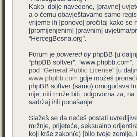
Kako, dolje navedene, [pravne] uvjet
a o čemu obavještavamo samo registr
vrijeme ih [ponovo] pročitaj kako se 
[promijenjenim] [pravnim] uvjetima/pra
“HercegBosna.org”.
Forum je
powered by
phpBB [u daljnjem
“phpBB softver”, “www.phpbb.com”, 
pod “
General Public License
” [u dal
www.phpbb.com
gdje možeš pronaći (
phpBB softver (samo) omogućava Int
nije, niti može biti, odgovorna za, 
sadržaj i/ili ponašanje.
Slažeš se da nećeš postati uvredljive
mržnje, prijeteće, seksualno orijenti
koji krše zakon(e) [bilo tvoje zemlje,