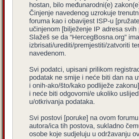
hostan, bilo međunarodni(e) zakon(e)
Činjenje navedenog uzrokuje trenutno i
foruma kao i obavijest ISP-u [pružatel
učinjenom [bilježenje IP adresa svih
Slažeš se da “HercegBosna.org” ima 
izbrisati/urediti/premjestiti/zatvorit
navedenom.
Svi podatci, upisani prilikom registra
podatak ne smije i neće biti dan na u
i onih-ako/što/kako podliježe zakonu
i neće biti odgovorni/e ukoliko usli
u/otkrivanja podataka.
Svi postovi [poruke] na ovom forumu
autora/ica tih postova, sukladno čemu
osobe koje sudjeluju u održavanju o