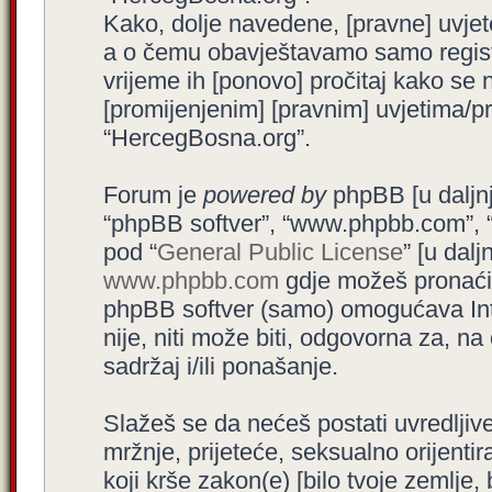
Kako, dolje navedene, [pravne] uvjet
a o čemu obavještavamo samo registr
vrijeme ih [ponovo] pročitaj kako se 
[promijenjenim] [pravnim] uvjetima/pra
“HercegBosna.org”.
Forum je
powered by
phpBB [u daljnjem
“phpBB softver”, “www.phpbb.com”, 
pod “
General Public License
” [u dal
www.phpbb.com
gdje možeš pronaći (
phpBB softver (samo) omogućava Int
nije, niti može biti, odgovorna za, 
sadržaj i/ili ponašanje.
Slažeš se da nećeš postati uvredljive
mržnje, prijeteće, seksualno orijenti
koji krše zakon(e) [bilo tvoje zemlje,