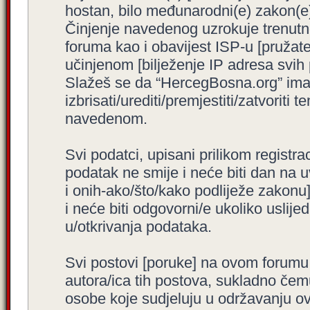
hostan, bilo međunarodni(e) zakon(e)
Činjenje navedenog uzrokuje trenutno i
foruma kao i obavijest ISP-u [pružatel
učinjenom [bilježenje IP adresa svih
Slažeš se da “HercegBosna.org” ima 
izbrisati/urediti/premjestiti/zatvorit
navedenom.
Svi podatci, upisani prilikom registra
podatak ne smije i neće biti dan na u
i onih-ako/što/kako podliježe zakonu
i neće biti odgovorni/e ukoliko usli
u/otkrivanja podataka.
Svi postovi [poruke] na ovom forumu
autora/ica tih postova, sukladno čemu
osobe koje sudjeluju u održavanju o