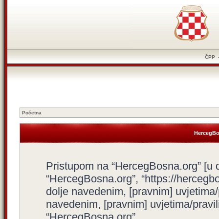
ČPP
Početna
HercegBos
Pristupom na “HercegBosna.org” [u dal
“HercegBosna.org”, “https://hercegbo
dolje navedenim, [pravnim] uvjetima/
navedenim, [pravnim] uvjetima/pravili
“HercegBosna.org”.