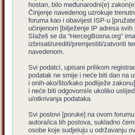
hostan, bilo međunarodni(e) zakon(e)
Činjenje navedenog uzrokuje trenutno i
foruma kao i obavijest ISP-u [pružatel
učinjenom [bilježenje IP adresa svih
Slažeš se da “HercegBosna.org” ima 
izbrisati/urediti/premjestiti/zatvorit
navedenom.
Svi podatci, upisani prilikom registra
podatak ne smije i neće biti dan na u
i onih-ako/što/kako podliježe zakonu
i neće biti odgovorni/e ukoliko usli
u/otkrivanja podataka.
Svi postovi [poruke] na ovom forumu
autora/ica tih postova, sukladno čemu
osobe koje sudjeluju u održavanju o