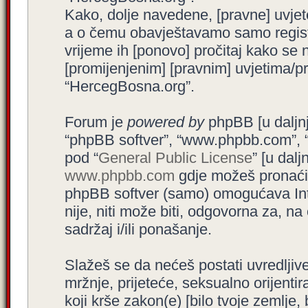
Kako, dolje navedene, [pravne] uvjet
a o čemu obavještavamo samo registr
vrijeme ih [ponovo] pročitaj kako se 
[promijenjenim] [pravnim] uvjetima/pra
“HercegBosna.org”.
Forum je
powered by
phpBB [u daljnjem
“phpBB softver”, “www.phpbb.com”, 
pod “
General Public License
” [u dal
www.phpbb.com
gdje možeš pronaći (
phpBB softver (samo) omogućava Int
nije, niti može biti, odgovorna za, 
sadržaj i/ili ponašanje.
Slažeš se da nećeš postati uvredljive
mržnje, prijeteće, seksualno orijenti
koji krše zakon(e) [bilo tvoje zemlje,