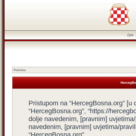
ČPP
Početna
HercegBos
Pristupom na “HercegBosna.org” [u dal
“HercegBosna.org”, “https://hercegbo
dolje navedenim, [pravnim] uvjetima/
navedenim, [pravnim] uvjetima/pravili
“HercegBosna.org”.