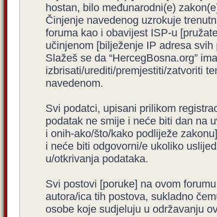
hostan, bilo međunarodni(e) zakon(e)
Činjenje navedenog uzrokuje trenutno i
foruma kao i obavijest ISP-u [pružatel
učinjenom [bilježenje IP adresa svih
Slažeš se da “HercegBosna.org” ima 
izbrisati/urediti/premjestiti/zatvorit
navedenom.
Svi podatci, upisani prilikom registra
podatak ne smije i neće biti dan na u
i onih-ako/što/kako podliježe zakonu
i neće biti odgovorni/e ukoliko usli
u/otkrivanja podataka.
Svi postovi [poruke] na ovom forumu
autora/ica tih postova, sukladno čemu
osobe koje sudjeluju u održavanju o