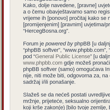
Kako, dolje navedene, [pravne] uvjet
a o čemu obavještavamo samo registr
vrijeme ih [ponovo] pročitaj kako se 
[promijenjenim] [pravnim] uvjetima/pra
“HercegBosna.org”.
Forum je
powered by
phpBB [u daljnjem
“phpBB softver”, “www.phpbb.com”, 
pod “
General Public License
” [u dal
www.phpbb.com
gdje možeš pronaći (
phpBB softver (samo) omogućava Int
nije, niti može biti, odgovorna za, 
sadržaj i/ili ponašanje.
Slažeš se da nećeš postati uvredljive
mržnje, prijeteće, seksualno orijenti
koji krše zakon(e) [bilo tvoje zemlje,