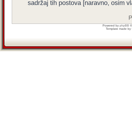
sadržaj tih postova [naravno, osim vla
P
Powered by
phpBB
©
Template made by