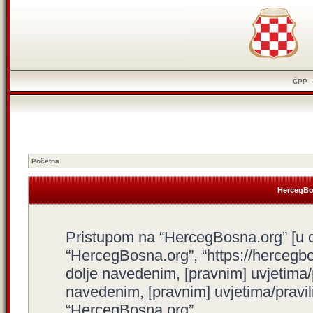
ČPP
Početna
HercegBos
Pristupom na “HercegBosna.org” [u dal
“HercegBosna.org”, “https://hercegbo
dolje navedenim, [pravnim] uvjetima/
navedenim, [pravnim] uvjetima/pravili
“HercegBosna.org”.