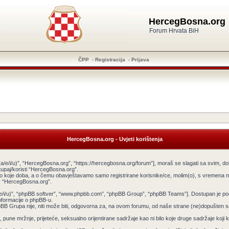
HercegBosna.org
Forum Hrvata BiH
ČPP
-
Registracija
-
Prijava
HercegBosna.org - Uvjeti korištenja
a/e/i/u)”, “HercegBosna.org”, “https://hercegbosna.org/forum”], moraš se slagati sa svim, do
tupaj/koristi “HercegBosna.org”.
ilo koje doba, a o čemu obavještavamo samo registrirane korisnike/ce, molim(o), s vremena na
tiš “HercegBosna.org”.
v(a/e/i/u)”, “phpBB softver”, “www.phpbb.com”, “phpBB Group”, “phpBB Teams”]. Dostupan je po
informacije o phpBB-u.
 Grupa nije, niti može biti, odgovorna za, na ovom forumu, od naše strane (ne)dopušten sadr
pune mržnje, prijeteće, seksualno orijentirane sadržaje kao ni bilo koje druge sadržaje koji krš