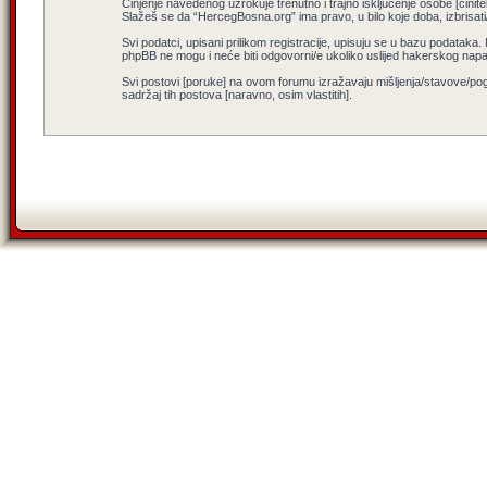
Činjenje navedenog uzrokuje trenutno i trajno isključenje osobe [činitel
Slažeš se da “HercegBosna.org” ima pravo, u bilo koje doba, izbrisati
Svi podatci, upisani prilikom registracije, upisuju se u bazu podataka.
phpBB ne mogu i neće biti odgovorni/e ukoliko uslijed hakerskog nap
Svi postovi [poruke] na ovom forumu izražavaju mišljenja/stavove/pog
sadržaj tih postova [naravno, osim vlastitih].