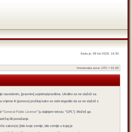
Sada je: 08 kol 2026, 16:30.
Vremenska zona: UTC + 01:00
lje navedenim, [pravnim] uvjetima/pravilima. Ukoliko se ne slažeš sa
 vrijeme ih [ponovo] pročitaj kako se nebi dogodilo da se ne slažeš s
d “
General Public License
” [u daljnjem tekstu: “GPL”]. Možeš ga
žaj i/ili ponašanje.
e zakon(e) [bilo tvoje zemlje, bilo zemlje u kojoj je