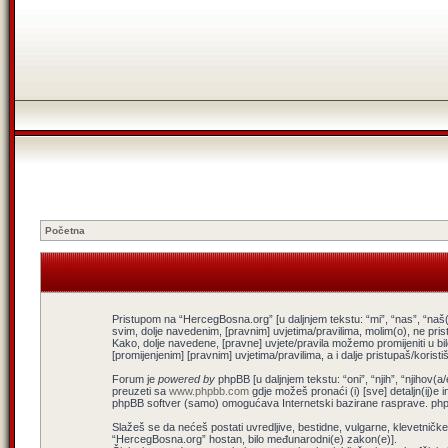
Početna
Pristupom na “HercegBosna.org” [u daljnjem tekstu: “mi”, “nas”, “naš(
svim, dolje navedenim, [pravnim] uvjetima/pravilima, molim(o), ne pris
Kako, dolje navedene, [pravne] uvjete/pravila možemo promijeniti u b
[promijenjenim] [pravnim] uvjetima/pravilima, a i dalje pristupaš/koris
Forum je
powered by
phpBB [u daljnjem tekstu: “oni”, “njih”, “njiho
preuzeti sa
www.phpbb.com
gdje možeš pronaći (i) [sve] detaljn(ij)e 
phpBB softver (samo) omogućava Internetski bazirane rasprave. phpBB
Slažeš se da nećeš postati uvredljive, bestidne, vulgarne, klevetničke, 
“HercegBosna.org” hostan, bilo međunarodni(e) zakon(e)].