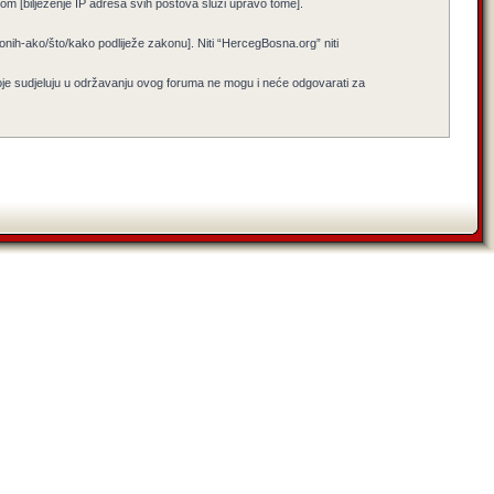
jenom [bilježenje IP adresa svih postova služi upravo tome].
i onih-ako/što/kako podliježe zakonu]. Niti “HercegBosna.org” niti
koje sudjeluju u održavanju ovog foruma ne mogu i neće odgovarati za