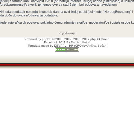
ja/ice] s foruma kao i obavijest ISP-u [pružatelju Internet usluga] osobe [činitelja/ice] o učin
/urediti/premjestiti/zatvoriti teme/postove sa sadržajem koji odgovara navedenom.
 Niti jedan podatak ne smije i neće biti dan na uvid ikojoj osobi [osim tebi, “HercegBosna.org” 
ada dođe do uvida u/otkrivanja podataka.
lede autora/ica tih postova, sukladno čemu administratori/ce, moderatori/ce i ostale osobe 
Prijavljivanje
Powered by
phpBB
© 2000, 2002, 2005, 2007 phpBB Group
Facebook 2011 By
Damien Keitel
Template made by
DEVPPL
- HR (CRO) by
Ančica Sečan