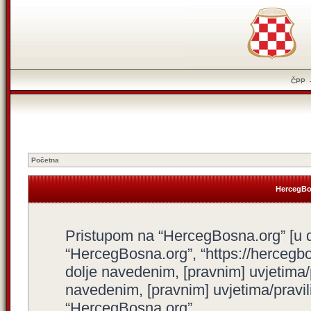
ČPP
Početna
HercegBos
Pristupom na “HercegBosna.org” [u dal
“HercegBosna.org”, “https://hercegbo
dolje navedenim, [pravnim] uvjetima/
navedenim, [pravnim] uvjetima/pravili
“HercegBosna.org”.