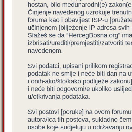
hostan, bilo međunarodni(e) zakon(e)
Činjenje navedenog uzrokuje trenutno i
foruma kao i obavijest ISP-u [pružatel
učinjenom [bilježenje IP adresa svih
Slažeš se da “HercegBosna.org” ima 
izbrisati/urediti/premjestiti/zatvorit
navedenom.
Svi podatci, upisani prilikom registra
podatak ne smije i neće biti dan na u
i onih-ako/što/kako podliježe zakonu
i neće biti odgovorni/e ukoliko usli
u/otkrivanja podataka.
Svi postovi [poruke] na ovom forumu
autora/ica tih postova, sukladno čemu
osobe koje sudjeluju u održavanju o