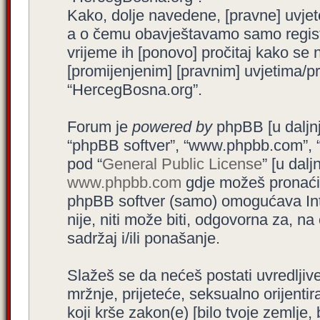
Kako, dolje navedene, [pravne] uvjet
a o čemu obavještavamo samo registr
vrijeme ih [ponovo] pročitaj kako se 
[promijenjenim] [pravnim] uvjetima/pra
“HercegBosna.org”.
Forum je
powered by
phpBB [u daljnjem
“phpBB softver”, “www.phpbb.com”, 
pod “
General Public License
” [u dal
www.phpbb.com
gdje možeš pronaći (
phpBB softver (samo) omogućava Int
nije, niti može biti, odgovorna za, 
sadržaj i/ili ponašanje.
Slažeš se da nećeš postati uvredljive
mržnje, prijeteće, seksualno orijenti
koji krše zakon(e) [bilo tvoje zemlje,