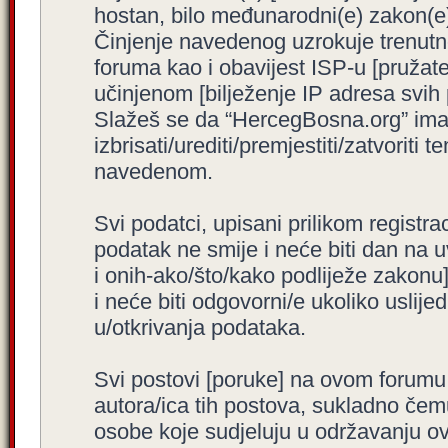
hostan, bilo međunarodni(e) zakon(e)
Činjenje navedenog uzrokuje trenutno i
foruma kao i obavijest ISP-u [pružatel
učinjenom [bilježenje IP adresa svih
Slažeš se da “HercegBosna.org” ima 
izbrisati/urediti/premjestiti/zatvorit
navedenom.
Svi podatci, upisani prilikom registra
podatak ne smije i neće biti dan na u
i onih-ako/što/kako podliježe zakonu
i neće biti odgovorni/e ukoliko usli
u/otkrivanja podataka.
Svi postovi [poruke] na ovom forumu
autora/ica tih postova, sukladno čemu
osobe koje sudjeluju u održavanju o