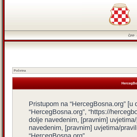
ČPP
Početna
HercegBos
Pristupom na “HercegBosna.org” [u dal
“HercegBosna.org”, “https://hercegbo
dolje navedenim, [pravnim] uvjetima/
navedenim, [pravnim] uvjetima/pravili
“HercegBosna.org”.