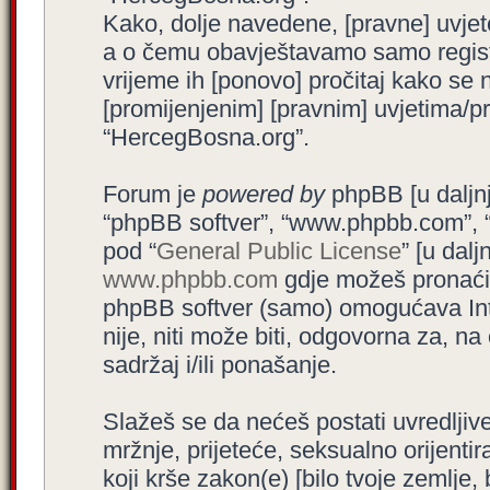
Kako, dolje navedene, [pravne] uvjet
a o čemu obavještavamo samo registr
vrijeme ih [ponovo] pročitaj kako se 
[promijenjenim] [pravnim] uvjetima/pra
“HercegBosna.org”.
Forum je
powered by
phpBB [u daljnjem
“phpBB softver”, “www.phpbb.com”, 
pod “
General Public License
” [u dal
www.phpbb.com
gdje možeš pronaći (
phpBB softver (samo) omogućava Int
nije, niti može biti, odgovorna za, 
sadržaj i/ili ponašanje.
Slažeš se da nećeš postati uvredljive
mržnje, prijeteće, seksualno orijenti
koji krše zakon(e) [bilo tvoje zemlje,