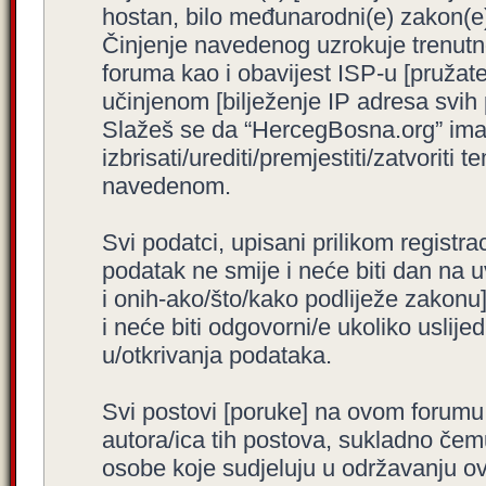
hostan, bilo međunarodni(e) zakon(e)
Činjenje navedenog uzrokuje trenutno i
foruma kao i obavijest ISP-u [pružatel
učinjenom [bilježenje IP adresa svih
Slažeš se da “HercegBosna.org” ima 
izbrisati/urediti/premjestiti/zatvorit
navedenom.
Svi podatci, upisani prilikom registra
podatak ne smije i neće biti dan na u
i onih-ako/što/kako podliježe zakonu
i neće biti odgovorni/e ukoliko usli
u/otkrivanja podataka.
Svi postovi [poruke] na ovom forumu
autora/ica tih postova, sukladno čemu
osobe koje sudjeluju u održavanju o