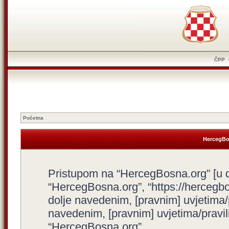
ČPP
Početna
HercegBos
Pristupom na “HercegBosna.org” [u dal
“HercegBosna.org”, “https://hercegbo
dolje navedenim, [pravnim] uvjetima/
navedenim, [pravnim] uvjetima/pravili
“HercegBosna.org”.