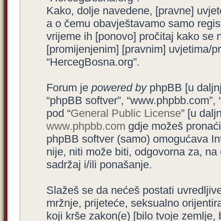
Kako, dolje navedene, [pravne] uvjet
a o čemu obavještavamo samo registr
vrijeme ih [ponovo] pročitaj kako se 
[promijenjenim] [pravnim] uvjetima/pra
“HercegBosna.org”.
Forum je
powered by
phpBB [u daljnjem
“phpBB softver”, “www.phpbb.com”, 
pod “
General Public License
” [u dal
www.phpbb.com
gdje možeš pronaći (
phpBB softver (samo) omogućava Int
nije, niti može biti, odgovorna za, 
sadržaj i/ili ponašanje.
Slažeš se da nećeš postati uvredljive
mržnje, prijeteće, seksualno orijenti
koji krše zakon(e) [bilo tvoje zemlje,