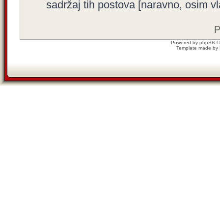
sadržaj tih postova [naravno, osim vla
P
Powered by
phpBB
©
Template made by