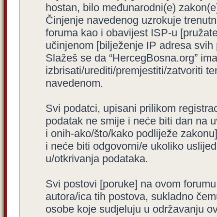
hostan, bilo međunarodni(e) zakon(e)
Činjenje navedenog uzrokuje trenutno i
foruma kao i obavijest ISP-u [pružatel
učinjenom [bilježenje IP adresa svih
Slažeš se da “HercegBosna.org” ima 
izbrisati/urediti/premjestiti/zatvorit
navedenom.
Svi podatci, upisani prilikom registra
podatak ne smije i neće biti dan na u
i onih-ako/što/kako podliježe zakonu
i neće biti odgovorni/e ukoliko usli
u/otkrivanja podataka.
Svi postovi [poruke] na ovom forumu
autora/ica tih postova, sukladno čemu
osobe koje sudjeluju u održavanju o