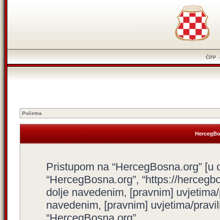
ČPP
Početna
HercegBos
Pristupom na “HercegBosna.org” [u dal
“HercegBosna.org”, “https://hercegbo
dolje navedenim, [pravnim] uvjetima/
navedenim, [pravnim] uvjetima/pravili
“HercegBosna.org”.