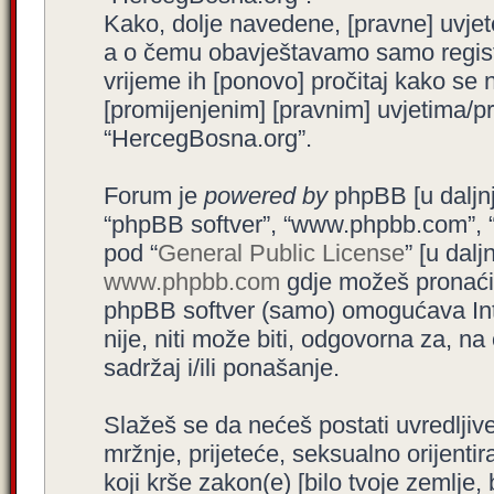
Kako, dolje navedene, [pravne] uvjet
a o čemu obavještavamo samo registr
vrijeme ih [ponovo] pročitaj kako se 
[promijenjenim] [pravnim] uvjetima/pra
“HercegBosna.org”.
Forum je
powered by
phpBB [u daljnjem
“phpBB softver”, “www.phpbb.com”, 
pod “
General Public License
” [u dal
www.phpbb.com
gdje možeš pronaći (
phpBB softver (samo) omogućava Int
nije, niti može biti, odgovorna za, 
sadržaj i/ili ponašanje.
Slažeš se da nećeš postati uvredljive
mržnje, prijeteće, seksualno orijenti
koji krše zakon(e) [bilo tvoje zemlje,