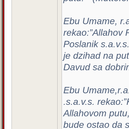
Ebu Umame, r.a.
rekao:”Allahov P
Poslanik s.a.v.
je dzihad na pu
Davud sa dobr
Ebu Umame,r.a. 
.s.a.v.s. rekao:
Allahovom putu, 
bude ostao da s