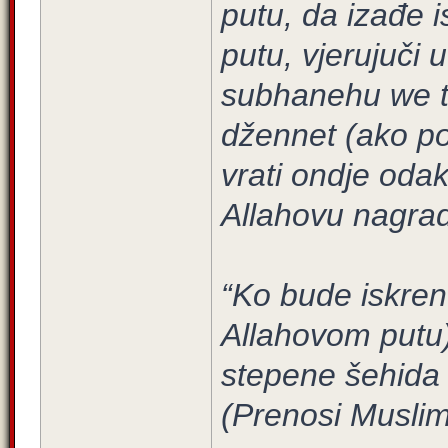
putu, da izađe 
putu, vjerujuči
subhanehu we te
džennet (ako po
vrati ondje odak
Allahovu nagradu
“Ko bude iskren
Allahovom putu) 
stepene šehida 
(Prenosi Muslim 