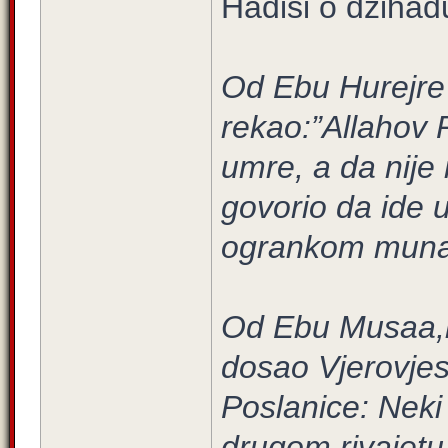
Hadisi o džihad
Od Ebu Hurejre 
rekao:”Allahov P
umre, a da nije 
govorio da ide u
ogrankom munafi
Od Ebu Musaa,r.
dosao Vjerovjesn
Poslanice: Neki 
drugom rivajetu 