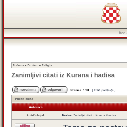
ČPP
Početna
»
Društvo
»
Religija
Zanimljivi citati iz Kurana i hadisa
Stranica:
1
/
63
.
[ 1561 post(ov)a ]
Prikaz ispisa
Autor/ica
Anti-Zlobnjak
Naslov:
Zanimljivi citati iz Kurana i hadisa