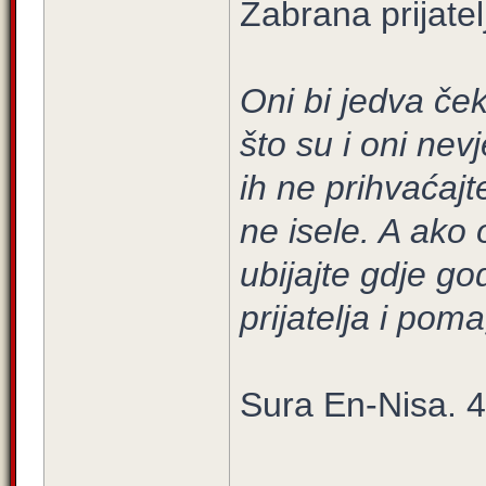
Zabrana prijatel
Oni bi jedva ček
što su i oni nev
ih ne prihvaćajt
ne isele. A ako 
ubijajte gdje go
prijatelja i pom
Sura En-Nisa. 4