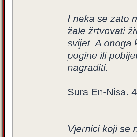
I neka se zato n
žale žrtvovati ž
svijet. A onoga 
pogine ili pobij
nagraditi.
Sura En-Nisa. 4
Vjernici koji se