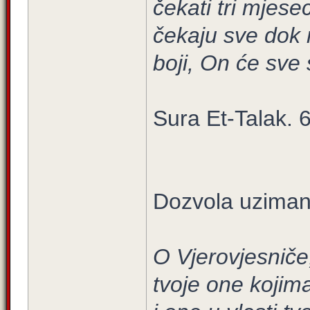
čekati tri mjese
čekaju sve dok 
boji, On će sve 
Sura Et-Talak. 6
Dozvola uzimanj
O Vjerovjesniče
tvoje one kojim