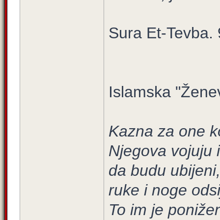
Sura Et-Tevba. 9
Islamska "Ženev
Kazna za one koj
Njegova vojuju i
da budu ubijeni, 
ruke i noge odsi
To im je poniže