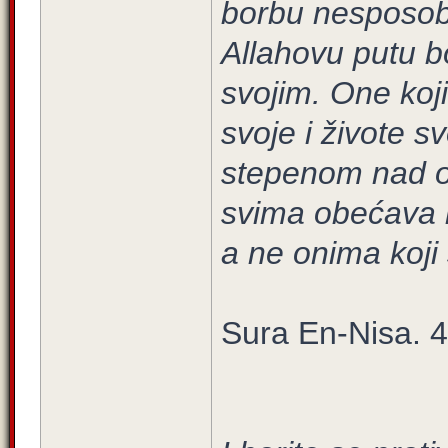
borbu nesposobn
Allahovu putu b
svojim. One koji
svoje i živote s
stepenom nad on
svima obećava l
a ne onima koji 
Sura En-Nisa. 4