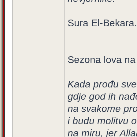
Sura El-Bekara.
Sezona lova na
Kada prođu svet
gdje god ih nađe
na svakome pro
i budu molitvu ob
na miru, jer All