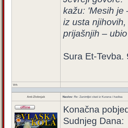
kažu: 'Mesih je –
iz usta njihovih
prijašnjih – ub
Sura Et-Tevba. 
Vrh
Anti-Zlobnjak
Naslov:
Re: Zanimljivi citati iz Kurana i hadisa
Konačna pobjed
Sudnjeg Dana: