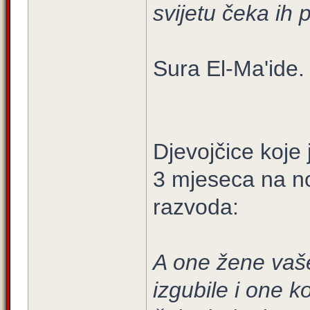
svijetu čeka ih p
Sura El-Ma'ide. 
Djevojčice koje
3 mjeseca na no
razvoda:
A one žene vaš
izgubile i one k