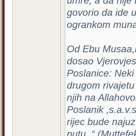
umre, a da nije 
govorio da ide u
ogrankom munafi
Od Ebu Musaa,r.
dosao Vjerovjesn
Poslanice: Neki 
drugom rivajetu 
njih na Allahovo
Poslanik ,s.a.v.
rijec bude najuz
putu. “ (Muttefe