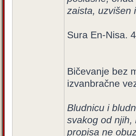
zaista, uzvišen i
Sura En-Nisa. 4
Bičevanje bez mi
izvanbračne ve
Bludnicu i bludn
svakog od njih, 
propisa ne obu