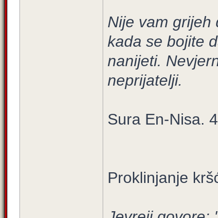
Nije vam grijeh 
kada se bojite 
nanijeti. Nevjer
neprijatelji.
Sura En-Nisa. 4
Proklinjanje krš
Jevreji govore: '