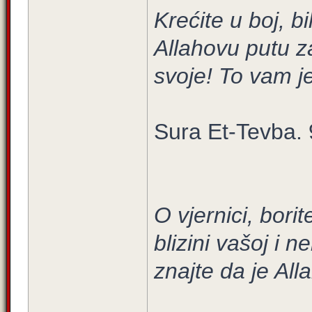
Krećite u boj, bil
Allahovu putu za
svoje! To vam je
Sura Et-Tevba. 
O vjernici, borit
blizini vašoj i n
znajte da je Alla