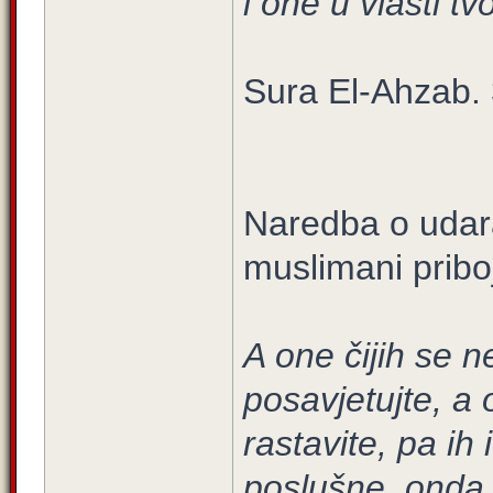
i one u vlasti tvo
Sura El-Ahzab. 
Naredba o udara
muslimani pribo
A one čijih se n
posavjetujte, a 
rastavite, pa ih
poslušne, onda i