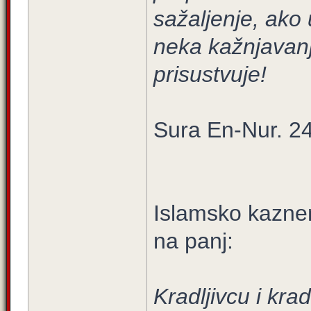
sažaljenje, ako u
neka kažnjavanj
prisustvuje!
Sura En-Nur. 24
Islamsko kaznen
na panj:
Kradljivcu i krad