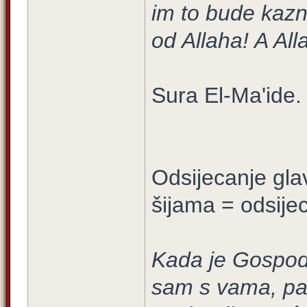
im to bude kazn
od Allaha! A All
Sura El-Ma'ide. 
Odsijecanje gla
šijama = odsijec
Kada je Gospod
sam s vama, pa u