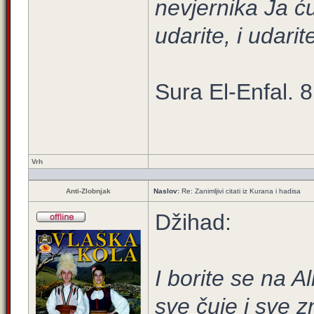
nevjernika Ja ću 
udarite, i udarit
Sura El-Enfal. 8
Vrh
Anti-Zlobnjak
Naslov:
Re: Zanimljivi citati iz Kurana i hadisa
Džihad:
I borite se na A
sve čuje i sve z