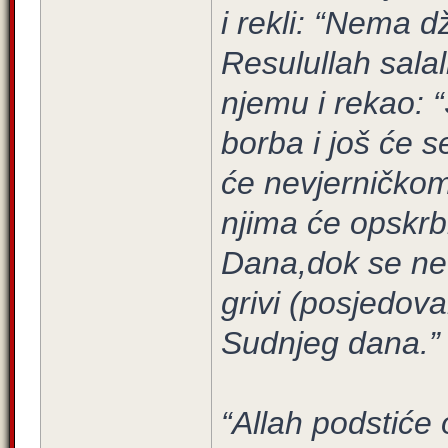
i rekli: “Nema d
Resulullah sala
njemu i rekao: “
borba i još će s
će nevjerničkom 
njima će opskrb
Dana,dok se ne 
grivi (posjedov
Sudnjeg dana.”
“Allah podstiće