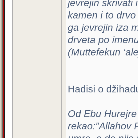
jevrejin skrivati
kamen i to drvo
ga jevrejin iza 
drveta po imenu 
(Muttefekun ‘ale
Hadisi o džihad
Od Ebu Hurejre 
rekao:”Allahov P