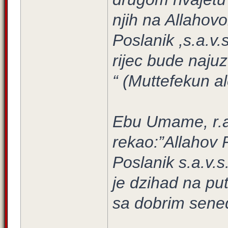
njih na Allahov
Poslanik ,s.a.v.
rijec bude najuz
“ (Muttefekun al
Ebu Umame, r.a.
rekao:”Allahov 
Poslanik s.a.v.
je dzihad na pu
sa dobrim sen