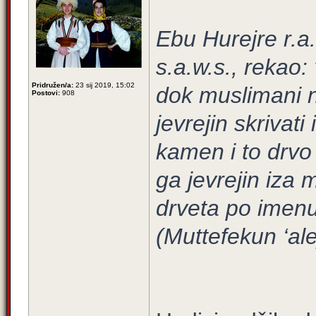
Ebu Hurejre r.a.
s.a.w.s., rekao:
Pridružen/a:
23 sij 2019, 15:02
dok muslimani n
Postovi:
908
jevrejin skrivati
kamen i to drvo
ga jevrejin iza 
drveta po imenu
(Muttefekun ‘ale