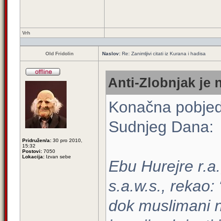
Vrh
Old Fridolin
Naslov:
Re: Zanimljivi citati iz Kurana i hadisa
Anti-Zlobnjak je 
Konačna pobjed
Sudnjeg Dana:
Pridružen/a:
30 pro 2010,
15:32
Postovi:
7050
Lokacija:
Izvan sebe
Ebu Hurejre r.a.
s.a.w.s., rekao:
dok muslimani n