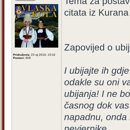
Tema za postavl
citata iz Kurana
Zapovijed o ubij
Pridružen/a:
23 sij 2019, 15:02
Postovi:
908
I ubijajte ih gdj
odakle su oni va
ubijanja! I ne b
časnog dok vas 
napadnu, onda i
nevjernike.