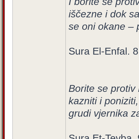
I borite se pro
iščezne i dok s
se oni okane – p
Sura El-Enfal. 8
Borite se protiv
kazniti i ponizit
grudi vjernika zal
Sura Et-Tevba. 