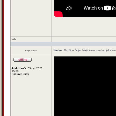
Vrh
espresso
Naslov:
Re: Don Željko Majić imenovan banjalučki
Pridružen/a:
03 pro 2020,
15:33
Postovi:
3655