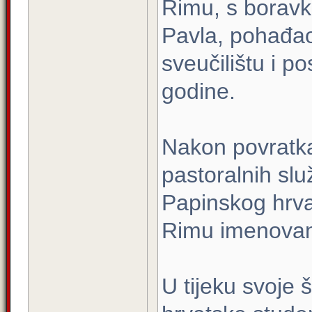
Rimu, s borav
Pavla, pohađa
sveučilištu i po
godine.
Nakon povratka 
pastoralnih slu
Papinskog hrva
Rimu imenovan 
U tijeku svoje 