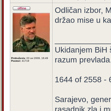
Odličan izbor, M
držao mise u kat
____________
Ukidanjem BiH š
razum prevlada
Pridružen/a:
03 svi 2009, 16:49
Postovi:
41719
1644 of 2558 -
Sarajevo, gener
rasadnik zla i m