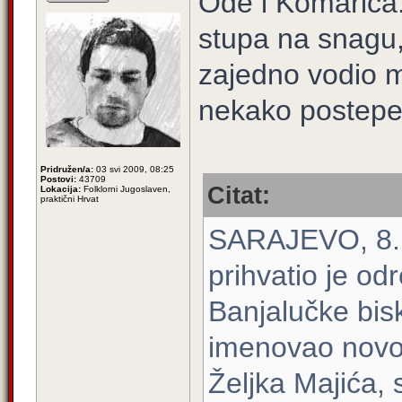
Ode i Komarica
stupa na snagu,
zajedno vodio 
nekako postepen
Pridružen/a:
03 svi 2009, 08:25
Postovi:
43709
Citat:
Lokacija:
Folklorni Jugoslaven,
praktični Hrvat
SARAJEVO, 8. 
prihvatio je o
Banjalučke bis
imenovao novo
Željka Majića,