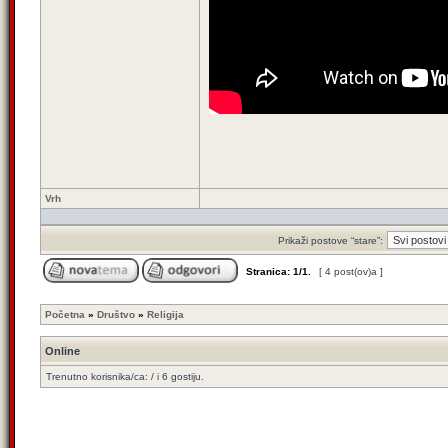
Vrh
Prikaži postove “stare”:
Stranica:
1
/
1
.
[ 4 post(ov)a ]
Početna
»
Društvo
»
Religija
Online
Trenutno korisnika/ca: / i 6 gostiju.