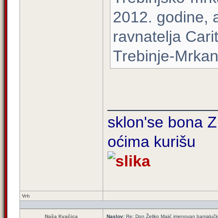
2012. godine, 
ravnatelja Cari
Trebinje-Mrkan
____________
sklon'se bona Zi
oćima kurišu
Vrh
Naša Kvačica
Naslov:
Re: Don Željko Majić imenovan banjaluč