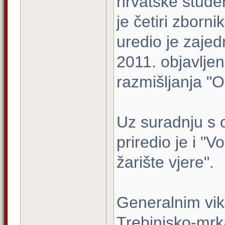
hrvatske studen
je četiri zborni
uredio je zaje
2011. objavljen
razmišljanja "O
Uz suradnju s 
priredio je i "V
žarište vjere".
Generalnim vi
Trebinjsko-mrk