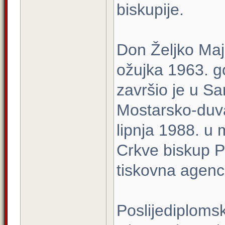
biskupije.
Don Željko Maj
ožujka 1963. go
završio je u Sa
Mostarsko-duva
lipnja 1988. u 
Crkve biskup Pa
tiskovna agenci
Poslijediplomsk