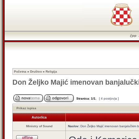
ČPP
Početna
»
Društvo
»
Religija
Don Željko Majić imenovan banjaluč
Stranica:
1
/
1
.
[ 4 post(ov)a ]
Prikaz ispisa
Autor/ica
Ministry of Sound
Naslov:
Don Željko Majić imenovan banjalučkim 