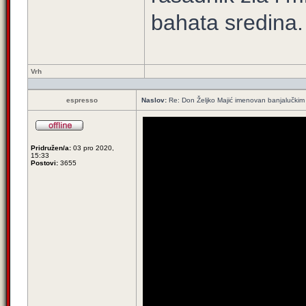
bahata sredina.
Vrh
espresso
Naslov:
Re: Don Željko Majić imenovan banjalučki
Pridružen/a:
03 pro 2020,
15:33
Postovi:
3655