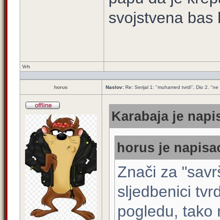
svojstvena bas
Vrh
horus
Naslov:
Re: Serijal 1: "muhamed tvrdi", Dio 2. "ne s
Karabaja je napis
horus je napisao
Znači za "savr
sljedbenici tv
pogledu, tako