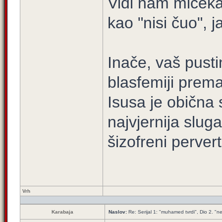
Vidi nam miceka 
kao "nisi čuo", 
Inače, vaš pustin
blasfemiji prema
Isusa je obična 
najvjernija slug
šizofreni pervert
Vrh
Karabaja
Naslov:
Re: Serijal 1: "muhamed tvrdi", Dio 2. "ne 