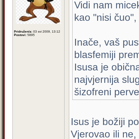
Vidi nam micek
kao "nisi čuo",
Pridružen/a:
03 svi 2009, 13:12
Postovi:
5895
Inače, vaš pust
blasfemiji pre
Isusa je običn
najvjernija sl
šizofreni perve
Isus je božiji p
Vjerovao ili ne,