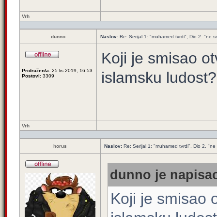
Vrh
dunno
Naslov:
Re: Serijal 1: "muhamed tvrdi", Dio 2. "ne smi
Koji je smisao o
Pridružen/a:
25 lis 2019, 16:53
islamsku ludost?
Postovi:
3309
Vrh
horus
Naslov:
Re: Serijal 1: "muhamed tvrdi", Dio 2. "ne s
dunno je napisao
Koji je smisao 