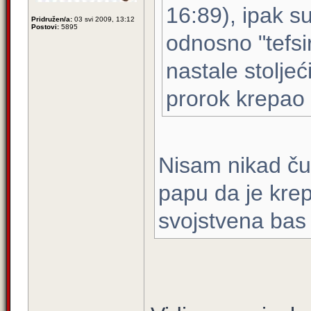
16:89), ipak s
Pridružen/a:
03 svi 2009, 13:12
Postovi:
5895
odnosno "tefsir
nastale stolje
prorok krepao 
Nisam nikad ču
papu da je krep
svojstvena bas