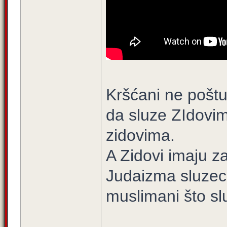
Kršćani ne poštu
da sluze ZIdovima
zidovima.
A Zidovi imaju z
Judaizma sluzeci
muslimani što s