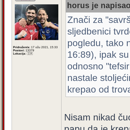
horus je napisao
Znači za "savrš
sljedbenici tv
pogledu, tako 
Pridružen/a:
17 ožu 2021, 15:33
Postovi:
13379
16:89), ipak s
Lokacija:
🇮🇷
odnosno "tefsiri
nastale stoljeć
krepao od trov
Nisam nikad ču
papu da je krepa