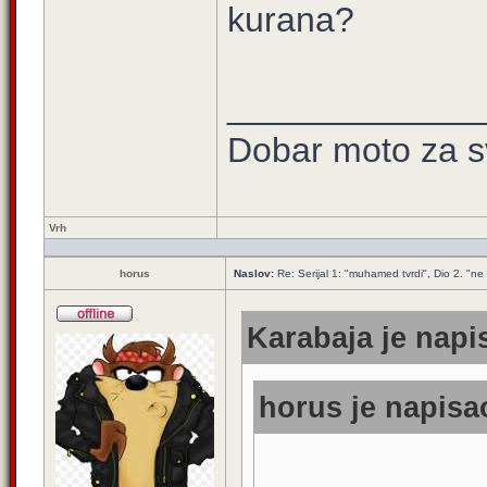
kurana?
_____________
Dobar moto za sv
Vrh
horus
Naslov:
Re: Serijal 1: "muhamed tvrdi", Dio 2. "ne s
Karabaja je napis
horus je napisao