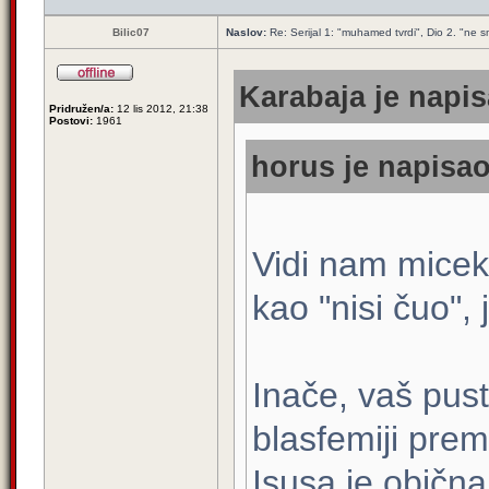
Bilic07
Naslov:
Re: Serijal 1: "muhamed tvrdi", Dio 2. "ne smi
Karabaja je napis
Pridružen/a:
12 lis 2012, 21:38
Postovi:
1961
horus je napisao
Vidi nam miceka
kao "nisi čuo",
Inače, vaš pusti
blasfemiji prem
Isusa je obična