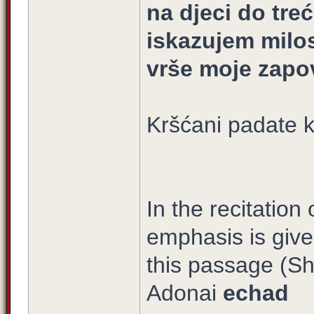
na djeci do treć
iskazujem milos
vrše moje zapov
Kršćani padate k
In the recitatio
emphasis is give
this passage (Sh
Adonai
echad