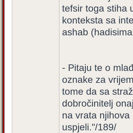
tefsir toga stiha
konteksta sa int
ashab (hadisim
- Pitaju te o mla
oznake za vrijem
tome da sa straž
dobročinitelj onaj
na vrata njihova 
uspjeli."/189/