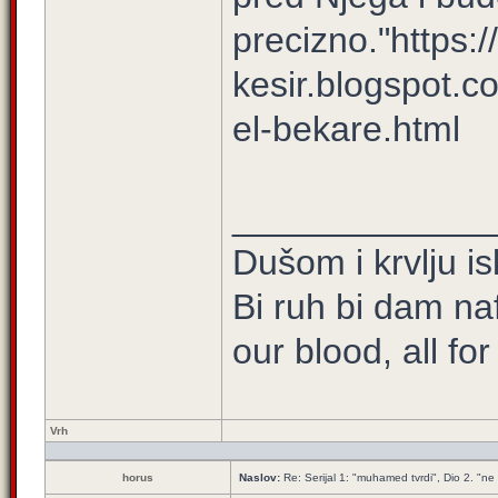
preciz­no."https://
kesir.blogspot.co
el-bekare.html
_____________
Dušom i krvlju is
Bi ruh bi dam na
our blood, all fo
Vrh
horus
Naslov:
Re: Serijal 1: "muhamed tvrdi", Dio 2. "ne s