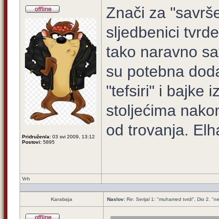
Znači za "savrše
sljedbenici tvr
tako naravno sa
su potebna doda
"tefsiri" i bajke
stoljećima nakon
od trovanja. Elh
Pridružen/a:
03 svi 2009, 13:12
Postovi:
5895
Vrh
Karabaja
Naslov:
Re: Serijal 1: "muhamed tvrdi", Dio 2. "ne 