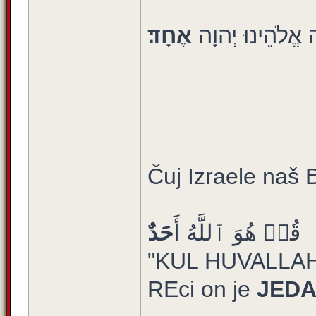
ה אֱלֹהֵינוּ יְהוָה
אֶחָד׃
Čuj Izraele naš 
قُلۡ هُوَ ٱللَّهُ أَ
حَدٌ
"KUL HUVALLA
REci on je
JED