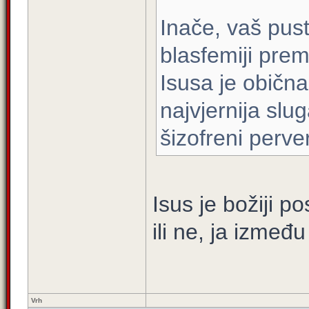
Inače, vaš pusti
blasfemiji prem
Isusa je obična
najvjernija slu
šizofreni perver
Isus je božiji p
ili ne, ja izmeđ
Vrh