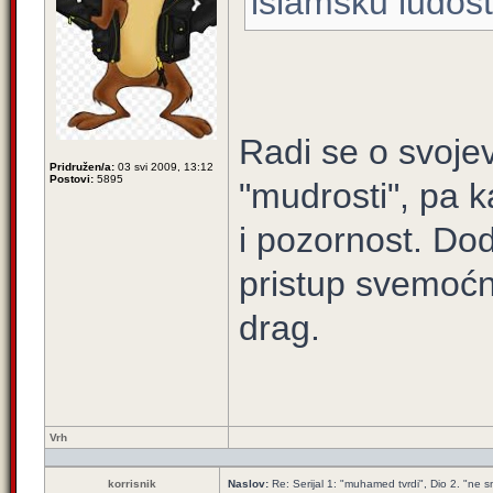
islamsku ludos
Radi se o svoje
Pridružen/a:
03 svi 2009, 13:12
Postovi:
5895
"mudrosti", pa 
i pozornost. Dod
pristup svemoć
drag.
Vrh
korrisnik
Naslov:
Re: Serijal 1: "muhamed tvrdi", Dio 2. "ne smi