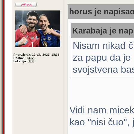
horus je napisao
Karabaja je nap
Nisam nikad č
za papu da je 
Pridružen/a:
17 ožu 2021, 15:33
Postovi:
13379
Lokacija:
🇮🇷
svojstvena ba
Vidi nam miceka
kao "nisi čuo",