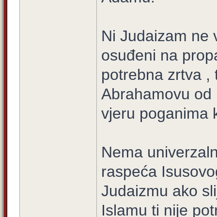
Ni Judaizam ne v
osuđeni na propa
potrebna zrtva , 
Abrahamovu od p
vjeru poganima ka
Nema univerzaln
raspeća Isusovog
Judaizmu ako sli
Islamu ti nije p