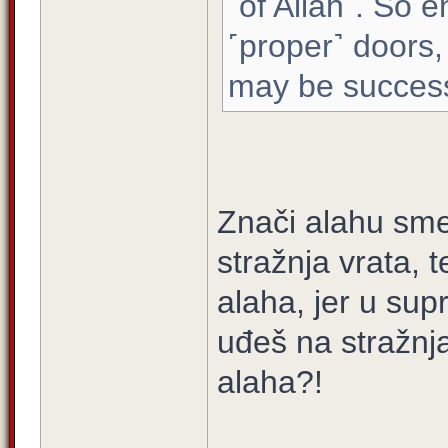
˹of Allah˺. So 
˹proper˺ doors,
may be success
Znači alahu smet
stražnja vrata, t
alaha, jer u sup
uđeš na stražnja
alaha?!