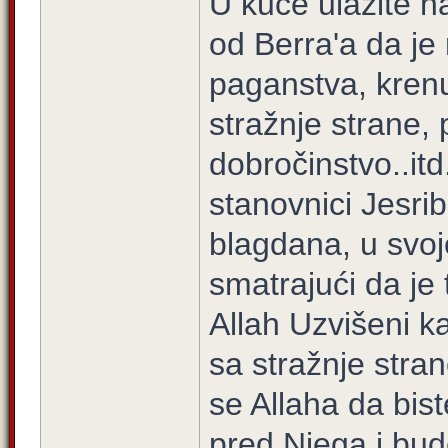
U kuće ulazite n
od Berra'a da je 
paganstva, krenul
stražnje strane, p
dobročinstvo..itd
stanovnici Jesri
blagdana, u svoje
smatrajući da je 
Allah Uzvišeni k
sa stražnje stran
se Allaha da bist
pred Njega i bud