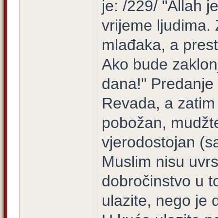
je: /229/ "Allah
vrijeme ljudi­ma.
mlađaka, a prest
Ako bude zaklonj
dana!" Predanje 
Revada, a zatim 
pobožan, mudžte
vjerodostojan (sa
Muslim nisu uvrst
dobročinstvo u t
ulazite, nego je 