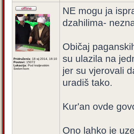
NE mogu ja ispra
dzahilima- nezn
Običaj paganskih
su ulazila na jed
Pridružen/a:
18 sij 2014, 16:10
Postovi:
15072
Lokacija:
Pod kraljevskim
jer su vjerovali
Srebrn'kom
uradiš tako.
Kur'an ovde govo
Ono lahko je uzet