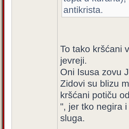
antikrista.
To tako kršćani v
jevreji.
Oni Isusa zovu J.
Zidovi su blizu 
kršćani potiču o
", jer tko negira
sluga.