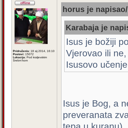
horus je napisao/
Karabaja je napi
Isus je božiji p
Vjerovao ili ne,
Pridružen/a:
18 sij 2014, 16:10
Postovi:
15072
Lokacija:
Pod kraljevskim
Srebrn'kom
Isusovo učenje
Isus je Bog, a 
preveranata zva
tepa u kuranu), 