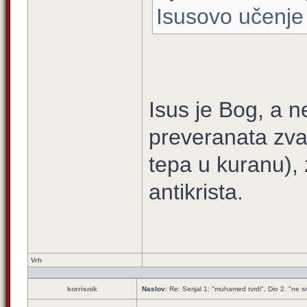
Isusovo učenje
Isus je Bog, a 
preveranata zva
tepa u kuranu), z
antikrista.
Vrh
korrisnik
Naslov:
Re: Serijal 1: "muhamed tvrdi", Dio 2. "ne smi