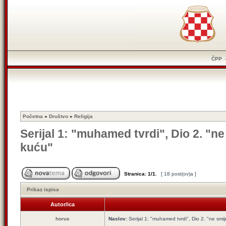
ČPP
Početna
»
Društvo
»
Religija
Serijal 1: "muhamed tvrdi", Dio 2. "ne 
kuću"
Stranica:
1
/
1
.
[ 18 post(ov)a ]
Prikaz ispisa
Autor/ica
horus
Naslov:
Serijal 1: "muhamed tvrdi", Dio 2. "ne smije