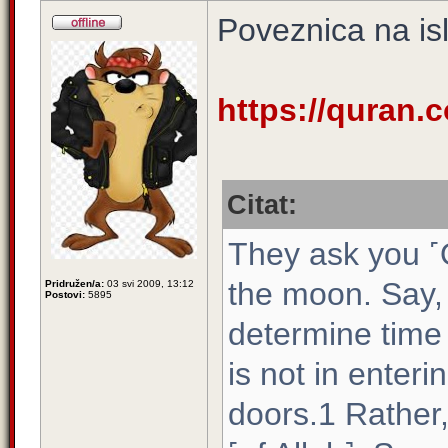
Poveznica na isl
https://quran.
Citat:
They ask you ˹
the moon. Say,
Pridružen/a:
03 svi 2009, 13:12
Postovi:
5895
determine time
is not in enter
doors.1 Rather,