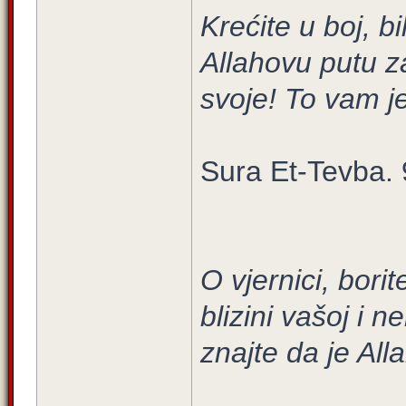
Krećite u boj, bil
Allahovu putu za
svoje! To vam je
Sura Et-Tevba. 
O vjernici, borit
blizini vašoj i n
znajte da je Alla