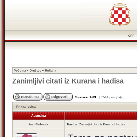
ČPP
Početna
»
Društvo
»
Religija
Zanimljivi citati iz Kurana i hadisa
Stranica:
1
/
63
.
[ 1561 post(ov)a ]
Prikaz ispisa
Autor/ica
Anti-Zlobnjak
Naslov:
Zanimljivi citati iz Kurana i hadisa