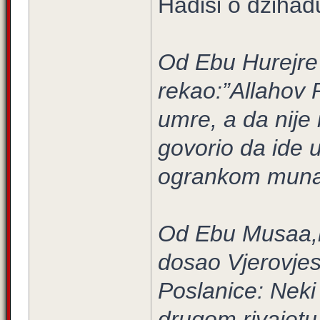
Hadisi o džihad
Od Ebu Hurejre 
rekao:”Allahov P
umre, a da nije 
govorio da ide u
ogrankom munafi
Od Ebu Musaa,r.
dosao Vjerovjesn
Poslanice: Neki 
drugom rivajetu 