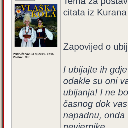
Tema za postavl
citata iz Kurana
Zapovijed o ubij
Pridružen/a:
23 sij 2019, 15:02
Postovi:
908
I ubijajte ih gdj
odakle su oni va
ubijanja! I ne b
časnog dok vas 
napadnu, onda i
nevjernike.