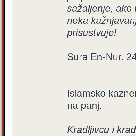
sažaljenje, ako u
neka kažnjavanj
prisustvuje!
Sura En-Nur. 24
Islamsko kaznen
na panj:
Kradljivcu i krad