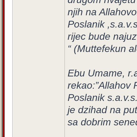
njih na Allahov
Poslanik ,s.a.v.
rijec bude najuz
“ (Muttefekun al
Ebu Umame, r.a.
rekao:”Allahov 
Poslanik s.a.v.
je dzihad na pu
sa dobrim sen