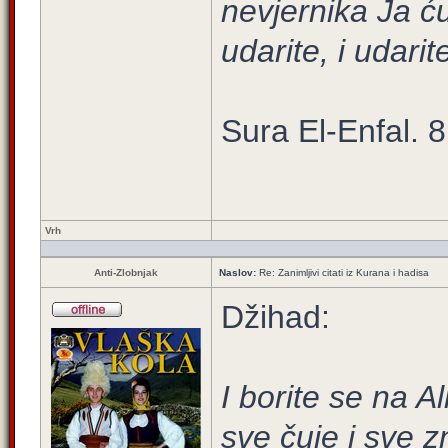
nevjernika Ja ću 
udarite, i udarit
Sura El-Enfal. 8
Vrh
Anti-Zlobnjak
Naslov:
Re: Zanimljivi citati iz Kurana i hadisa
Džihad:
I borite se na A
sve čuje i sve z