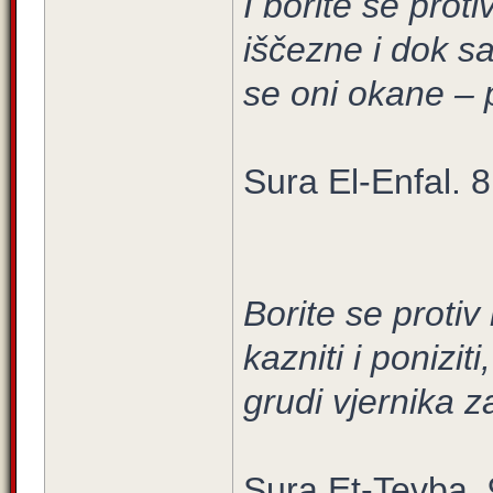
I borite se pro
iščezne i dok s
se oni okane – p
Sura El-Enfal. 8
Borite se protiv
kazniti i ponizit
grudi vjernika zal
Sura Et-Tevba. 