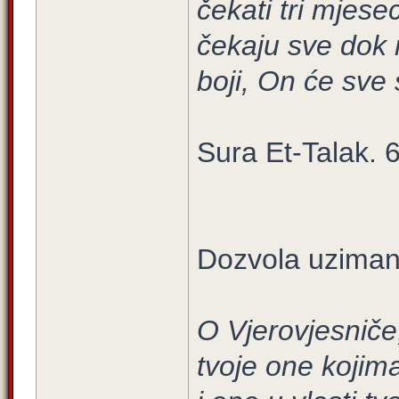
čekati tri mjese
čekaju sve dok 
boji, On će sve 
Sura Et-Talak. 6
Dozvola uzimanj
O Vjerovjesniče
tvoje one kojim