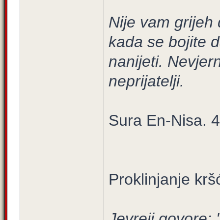
Nije vam grijeh 
kada se bojite 
nanijeti. Nevjer
neprijatelji.
Sura En-Nisa. 4
Proklinjanje krš
Jevreji govore: '