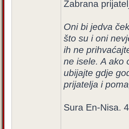
Zabrana prijatel
Oni bi jedva ček
što su i oni nev
ih ne prihvaćajt
ne isele. A ako 
ubijajte gdje go
prijatelja i pom
Sura En-Nisa. 4