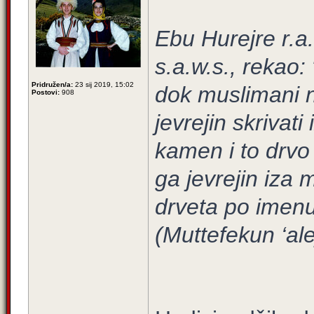
Ebu Hurejre r.a.
s.a.w.s., rekao:
Pridružen/a:
23 sij 2019, 15:02
dok muslimani n
Postovi:
908
jevrejin skrivati
kamen i to drvo
ga jevrejin iza 
drveta po imenu
(Muttefekun ‘ale