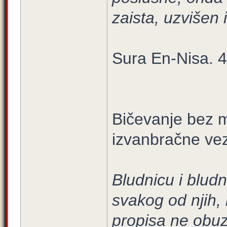
zaista, uzvišen i
Sura En-Nisa. 4
Bičevanje bez mi
izvanbračne ve
Bludnicu i bludn
svakog od njih, 
propisa ne obu