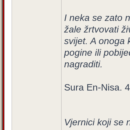
I neka se zato n
žale žrtvovati ž
svijet. A onoga 
pogine ili pobij
nagraditi.
Sura En-Nisa. 4
Vjernici koji se