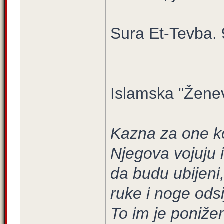
Sura Et-Tevba. 9
Islamska "Ženev
Kazna za one koj
Njegova vojuju i
da budu ubijeni, 
ruke i noge odsi
To im je poniže