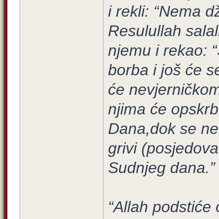
i rekli: “Nema d
Resulullah sala
njemu i rekao: “
borba i još će s
će nevjerničkom 
njima će opskrb
Dana,dok se ne 
grivi (posjedov
Sudnjeg dana.”
“Allah podstiće