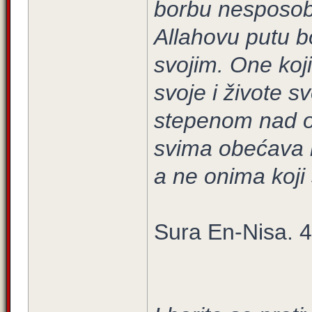
borbu nesposobn
Allahovu putu b
svojim. One koji
svoje i živote s
stepenom nad on
svima obećava l
a ne onima koji 
Sura En-Nisa. 4