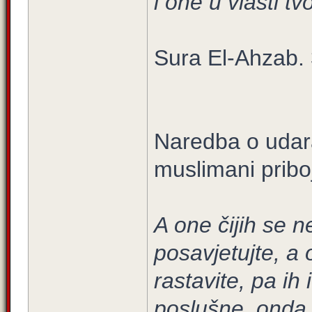
i one u vlasti tvo
Sura El-Ahzab. 
Naredba o udara
muslimani pribo
A one čijih se n
posavjetujte, a 
rastavite, pa ih
poslušne, onda i