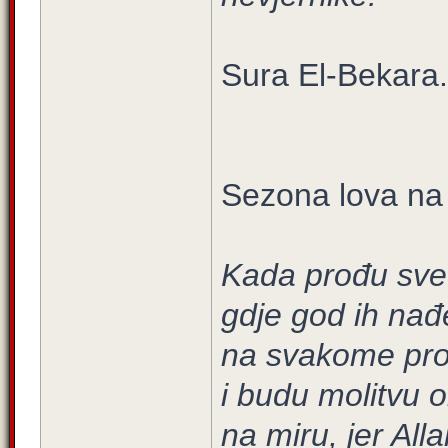
Sura El-Bekara.
Sezona lova na
Kada prođu svet
gdje god ih nađe
na svakome pro
i budu molitvu ob
na miru, jer All