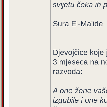
svijetu čeka ih p
Sura El-Ma'ide. 
Djevojčice koje
3 mjeseca na no
razvoda:
A one žene vaš
izgubile i one k