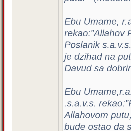
Ebu Umame, r.a.
rekao:”Allahov P
Poslanik s.a.v.
je dzihad na pu
Davud sa dobr
Ebu Umame,r.a. 
.s.a.v.s. rekao:
Allahovom putu, 
bude ostao da s