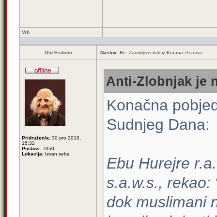
Vrh
Old Fridolin
Naslov:
Re: Zanimljivi citati iz Kurana i hadisa
Anti-Zlobnjak je 
Konačna pobjed
Sudnjeg Dana:
Pridružen/a:
30 pro 2010,
15:32
Postovi:
7050
Lokacija:
Izvan sebe
Ebu Hurejre r.a.
s.a.w.s., rekao:
dok muslimani n