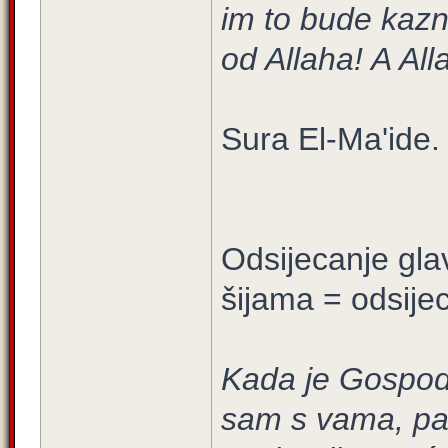
im to bude kazn
od Allaha! A All
Sura El-Ma'ide. 
Odsijecanje gla
šijama = odsijec
Kada je Gospod
sam s vama, pa u