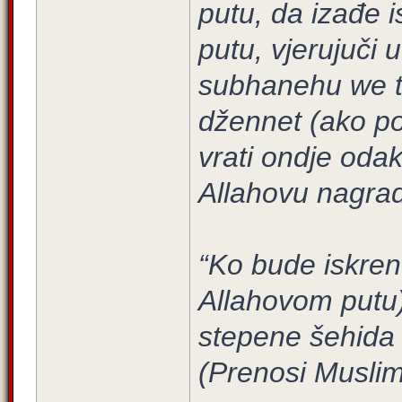
putu, da izađe 
putu, vjerujuči
subhanehu we te
džennet (ako po
vrati ondje odak
Allahovu nagradu
“Ko bude iskren
Allahovom putu) 
stepene šehida 
(Prenosi Muslim 