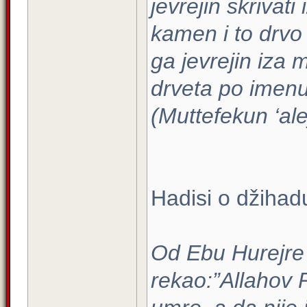
jevrejin skrivati
kamen i to drvo
ga jevrejin iza 
drveta po imenu 
(Muttefekun ‘ale
Hadisi o džihad
Od Ebu Hurejre 
rekao:”Allahov P