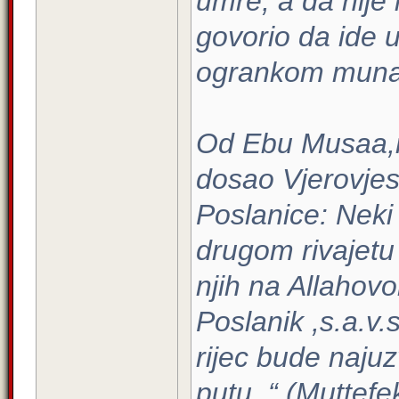
umre, a da nije 
govorio da ide u
ogrankom munafi
Od Ebu Musaa,r.
dosao Vjerovjesn
Poslanice: Neki 
drugom rivajetu 
njih na Allahovo
Poslanik ,s.a.v.
rijec bude najuz
putu. “ (Muttefe