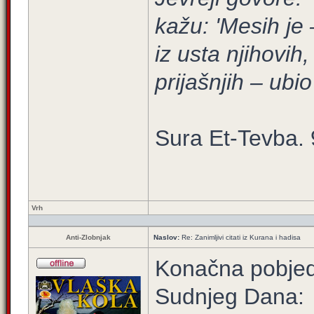
kažu: 'Mesih je –
iz usta njihovih
prijašnjih – ub
Sura Et-Tevba. 
Vrh
Anti-Zlobnjak
Naslov:
Re: Zanimljivi citati iz Kurana i hadisa
Konačna pobjed
Sudnjeg Dana: