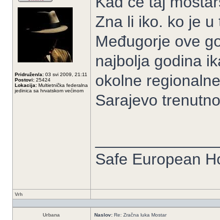
Kad će taj mostar
Zna li iko. ko je 
Međugorje ove god
najbolja godina 
Pridružen/a:
03 svi 2009, 21:11
okolne regionaln
Postovi:
25424
Lokacija:
Multietnička federalna
jedinica sa hrvatskom većinom
Sarajevo trenutno
______________
Safe European 
Vrh
Urbana
Naslov:
Re: Zračna luka Mostar