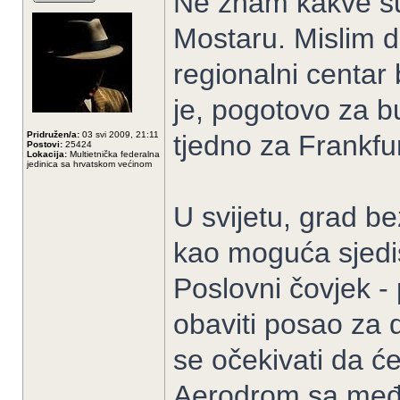
Ne znam kakve su 
Mostaru. Mislim d
regionalni centa
je, pogotovo za 
Pridružen/a:
03 svi 2009, 21:11
tjedno za Frankf
Postovi:
25424
Lokacija:
Multietnička federalna
jedinica sa hrvatskom većinom
U svijetu, grad 
kao moguća sjediš
Poslovni čovjek - 
obaviti posao za 
se očekivati da će
Aerodrom sa međun