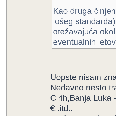
Kao druga činjeni
lošeg standarda)
otežavajuća okoln
eventualnih letov
Uopste nisam znal
Nedavno nesto tr
Cirih,Banja Luka 
€..itd..