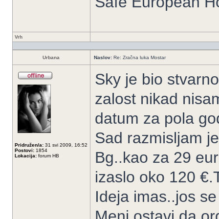
Safe European 
Vrh
Urbana
Naslov:
Re: Zračna luka Mostar
Sky je bio stvar
zalost nikad nisa
datum za pola go
Sad razmisljam jed
Pridružen/a:
31 svi 2009, 16:52
Postovi:
1854
Bg..kao za 29 eur
Lokacija:
forum HB
izaslo oko 120 €.To 
Ideja imas..jos se
Meni ostavi da o