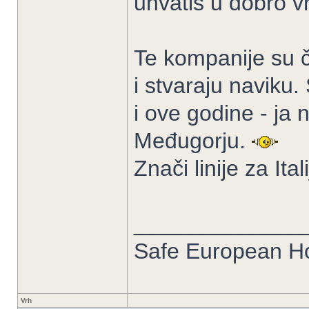
uhvatiš u dobro v
Te kompanije su č
i stvaraju naviku.
i ove godine - ja n
Međugorju.
Znači linije za Ita
______________
Safe European 
Vrh