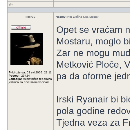
Vrh
lider30
Naslov:
Re: Zračna luka Mostar
Opet se vraćam 
Mostaru, moglo bi 
Zar ne mogu mudre
Metković Ploče, V
Pridružen/a:
03 svi 2009, 21:11
pa da oforme jed
Postovi:
25424
Lokacija:
Multietnička federalna
jedinica sa hrvatskom većinom
Irski Ryanair bi 
pola godine redovi
Tjedna veza za Fr