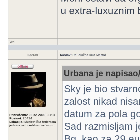
u extra-luxuznim 
Vrh
lider30
Naslov:
Re: Zračna luka Mostar
Urbana je napisao/
Sky je bio stvar
zalost nikad nisa
datum za pola g
Pridružen/a:
03 svi 2009, 21:11
Postovi:
25424
Lokacija:
Multietnička federalna
Sad razmisljam je
jedinica sa hrvatskom većinom
Bg..kao za 29 eu