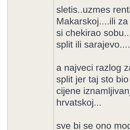
sletis..uzmes ren
Makarskoj....ili z
si chekirao sobu...
split ili sarajevo....
a najveci razlog z
split jer taj sto b
cijene iznamljivan
hrvatskoj...
sve bi se ono mogl