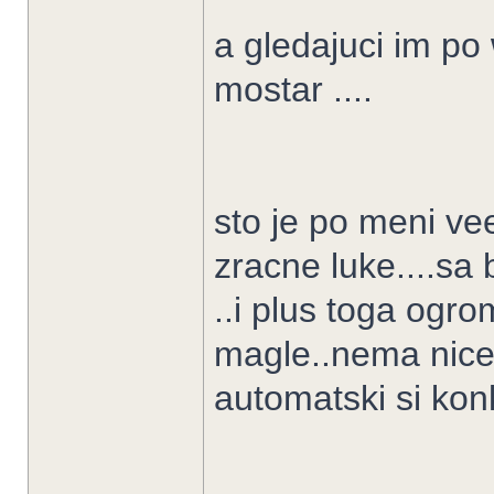
a gledajuci im po 
mostar ....
sto je po meni vee
zracne luke....sa
..i plus toga ogr
magle..nema niceg
automatski si konk