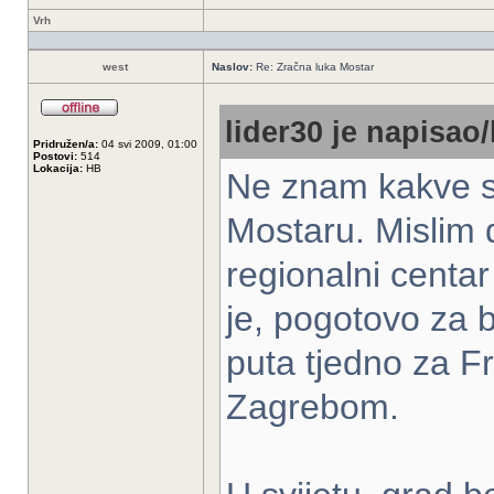
Vrh
west
Naslov:
Re: Zračna luka Mostar
lider30 je napisao/
Pridružen/a:
04 svi 2009, 01:00
Postovi:
514
Lokacija:
HB
Ne znam kakve su
Mostaru. Mislim 
regionalni centa
je, pogotovo za 
puta tjedno za F
Zagrebom.