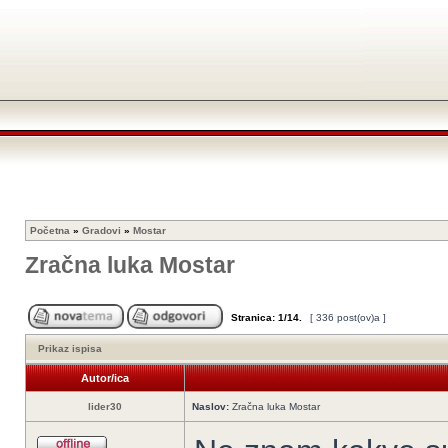
Početna
»
Gradovi
»
Mostar
Zračna luka Mostar
Stranica:
1
/
14
.
[ 336 post(ov)a ]
Prikaz ispisa
Autor/ica
lider30
Naslov:
Zračna luka Mostar