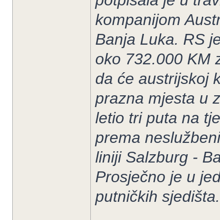
potpisala je u tr
kompanijom Austro
Banja Luka. RS je
oko 732.000 KM z
da će austrijskoj
prazna mjesta u zr
letio tri puta na 
prema neslužbeni
liniji Salzburg - 
Prosječno je u je
putničkih sjedišta.