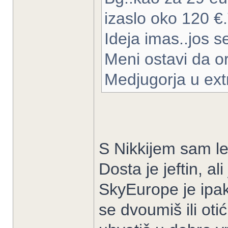
izaslo oko 120 €.To
Ideja imas..jos s
Meni ostavi da o
Medjugorja u ext
S Nikkijem sam le
Dosta je jeftin, ali
SkyEurope je ipak 
se dvoumiš ili oti