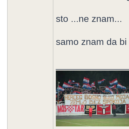
sto ...ne znam...
samo znam da bi v
______________