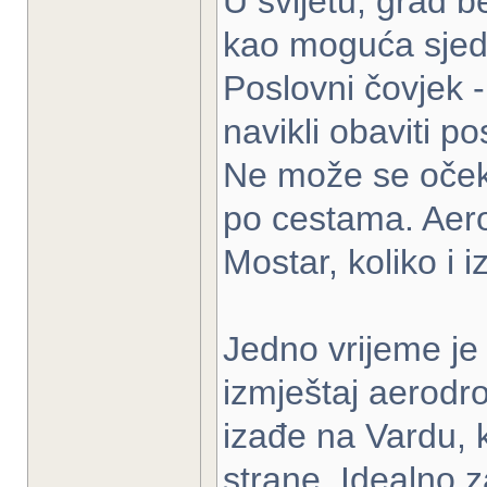
U svijetu, grad
kao moguća sjediš
Poslovni čovjek 
navikli obaviti p
Ne može se očekiv
po cestama. Aero
Mostar, koliko i 
Jedno vrijeme je 
izmještaj aerod
izađe na Vardu, k
strane. Idealno 