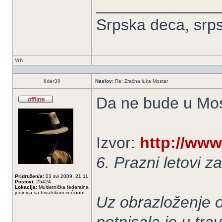
______________
Srpska deca, srpsk
Vrh
lider30
Naslov:
Re: Zračna luka Mostar
Da ne bude u Mos
Izvor:
http://www
6. Prazni letovi 
Pridružen/a:
03 svi 2009, 21:11
Postovi:
25424
Lokacija:
Multietnička federalna
jedinica sa hrvatskom većinom
Uz obrazloženje o