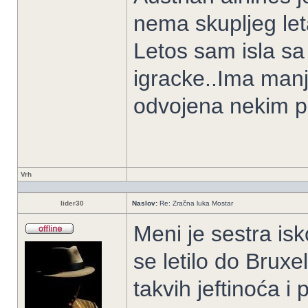
nema skupljeg let
Letos sam isla sa 
igracke..Ima manj
odvojena nekim 
Vrh
lider30
Naslov:
Re: Zračna luka Mostar
Meni je sestra is
se letilo do Brux
takvih jeftinoća i 