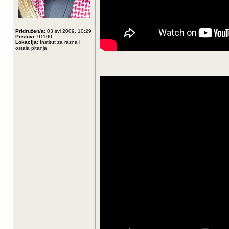
Pridružen/a:
03 svi 2009, 10:29
Postovi:
91100
Lokacija:
Institut za razna i
ostala pitanja