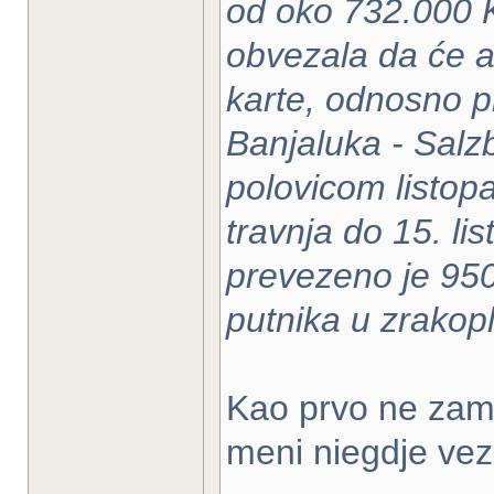
od oko 732.000 
obvezala da će a
karte, odnosno pr
Banjaluka - Salzb
polovicom listo
travnja do 15. li
prevezeno je 950
putnika u zrakopl
Kao prvo ne zam 
meni niegdje veze