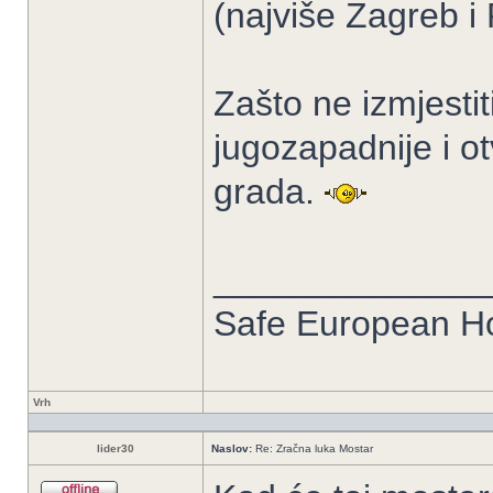
(najviše Zagreb i
Zašto ne izmjesti
jugozapadnije i ot
grada.
______________
Safe European 
Vrh
lider30
Naslov:
Re: Zračna luka Mostar