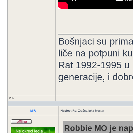
______________
Bošnjaci su prima
liče na potpuni k
Rat 1992-1995 u B
generacije, i dob
Vrh
MIR
Naslov:
Re: Zračna luka Mostar
Robbie MO je nap