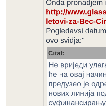
Onda pronadjem i
http://www.glass
letovi-za-Bec-Cir
Pogledavsi datum,
ovo svidja:"
Citat:
Не вриједи улаг
ће на овај нач
предузео је од
нових линија п
суфинансирању и