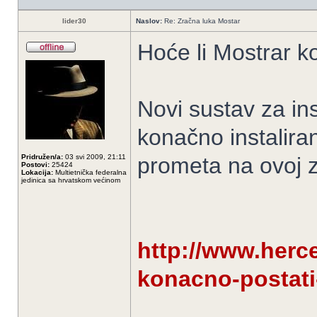
lider30
Naslov:
Re: Zračna luka Mostar
Hoće li Mostrar 
Novi sustav za in
konačno instalira
Pridružen/a:
03 svi 2009, 21:11
prometa na ovoj zr
Postovi:
25424
Lokacija:
Multietnička federalna
jedinica sa hrvatskom većinom
http://www.herce
konacno-postati