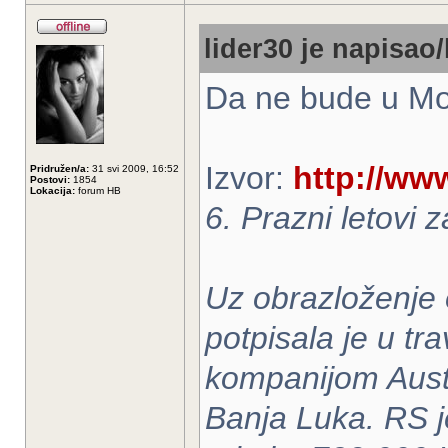
lider30 je napisao/
Da ne bude u Mos
Izvor:
http://ww
Pridružen/a:
31 svi 2009, 16:52
Postovi:
1854
Lokacija:
forum HB
6. Prazni letovi 
Uz obrazloženje 
potpisala je u t
kompanijom Austr
Banja Luka. RS j