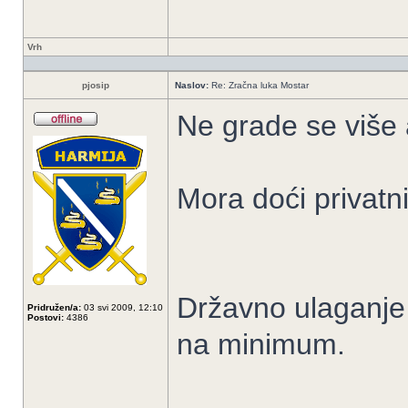
Vrh
pjosip
Naslov:
Re: Zračna luka Mostar
Ne grade se više a
Mora doći privatni 
Državno ulaganje 
Pridružen/a:
03 svi 2009, 12:10
Postovi:
4386
na minimum.