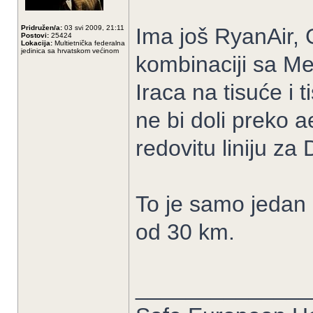
Pridružen/a:
03 svi 2009, 21:11
Ima još RyanAir,
Postovi:
25424
Lokacija:
Multietnička federalna
jedinica sa hrvatskom većinom
kombinaciji sa Me
Iraca na tisuće i
ne bi doli preko a
redovitu liniju za 
To je samo jedan 
od 30 km.
______________