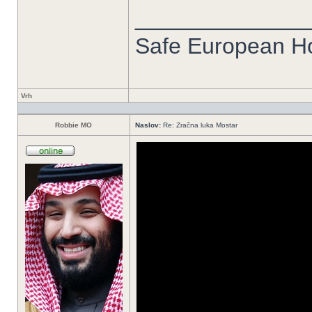
______________
Safe European 
Vrh
Robbie MO
Naslov:
Re: Zračna luka Mostar