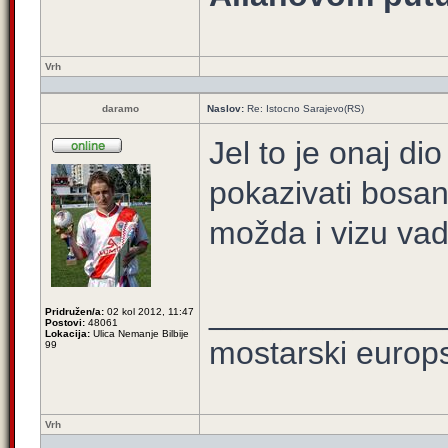
Vrh
daramo
Naslov:
Re: Istocno Sarajevo(RS)
Jel to je onaj di
pokazivati bosan
možda i vizu vadi
_____________
Pridružen/a:
02 kol 2012, 11:47
Postovi:
48061
Lokacija:
Ulica Nemanje Bilbije
mostarski europ
99
Vrh