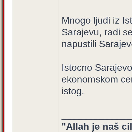
Mnogo ljudi iz I
Sarajevu, radi se
napustili Sarajev
Istocno Sarajevo
ekonomskom cent
istog.
_____________
"Allah je naš ci