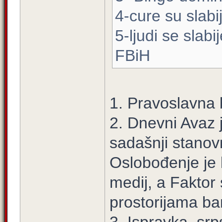
4-cure su slabi
5-ljudi se slab
FBiH
1. Pravoslavna 
2. Dnevni Avaz 
sadašnji stanovn
Oslobođenje je l
medij, a Faktor
prostorijama ba