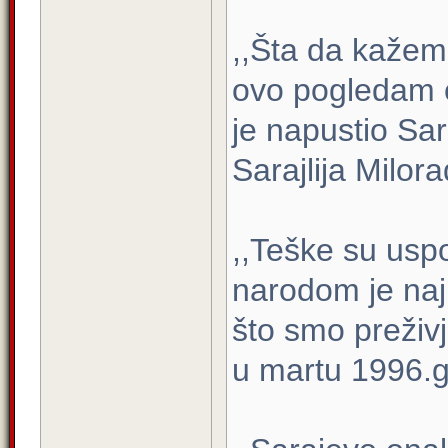
,,Šta da kaže
ovo pogledam 
je napustio Sar
Sarajlija Milor
,,Teške su usp
narodom je najl
što smo preživj
u martu 1996.go