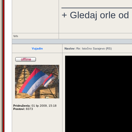
_____________
+ Gledaj orle od 
Vrh
Vujadin
Naslov:
Re: Istočno Sarajevo (RS)
Pridružen/a:
01 lip 2009, 15:18
Postovi:
8373