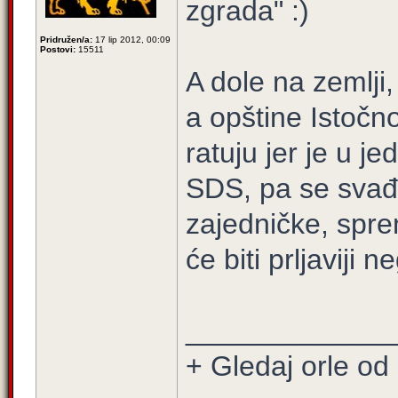
zgrada" :)
Pridružen/a:
17 lip 2012, 00:09
Postovi:
15511
A dole na zemlji
a opštine Istočn
ratuju jer je u j
SDS, pa se svađa
zajedničke, sprem
će biti prljaviji n
_____________
+ Gledaj orle od 