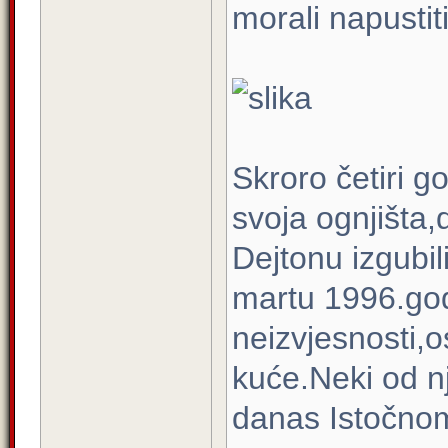
morali napustiti
Skroro četiri go
svoja ognjišta,
Dejtonu izgubil
martu 1996.god
neizvjesnosti,o
kuće.Neki od n
danas Istočno