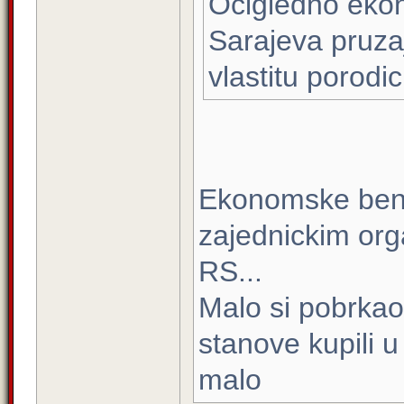
Ocigledno ekon
Sarajeva pruza
vlastitu porodic
Ekonomske benifi
zajednickim orga
RS...
Malo si pobrkao 
stanove kupili u
malo