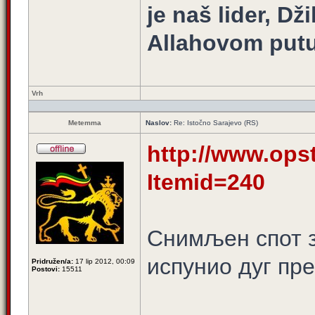
je naš lider, Dž
Allahovom putu
Vrh
Metemma
Naslov:
Re: Istočno Sarajevo (RS)
http://www.opst
Itemid=240
Снимљен спот з
испунио дуг пр
Pridružen/a:
17 lip 2012, 00:09
Postovi:
15511