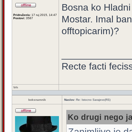
Bosna ko Hladni 
Pridružen/a:
17 ruj 2015, 14:47
Mostar. Imal ba
Postovi:
3587
offtopicarim)?
_____________
Recte facti feci
Vrh
boksnamnik
Naslov:
Re: Istocno Sarajevo(RS)
Ko drugi nego ja
Zanimljivo je 