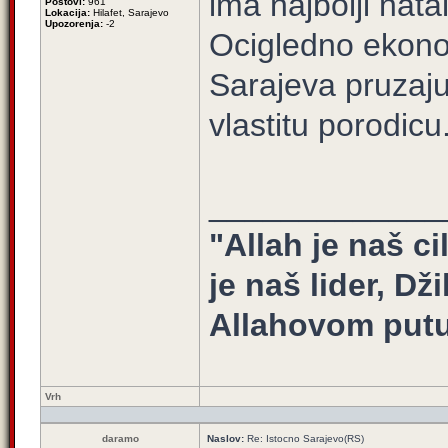
ima najbolji nata
Postovi:
961
Lokacija:
Hilafet, Sarajevo
Upozorenja:
-2
Ocigledno ekonom
Sarajeva pruzaj
vlastitu porodicu
_____________
"Allah je naš ci
je naš lider, Dž
Allahovom putu
Vrh
daramo
Naslov:
Re: Istocno Sarajevo(RS)