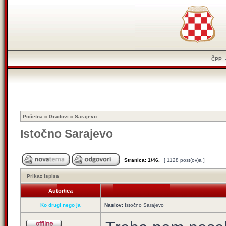
ČPP
Početna
»
Gradovi
»
Sarajevo
Istočno Sarajevo
Stranica:
1
/
46
.
[ 1128 post(ov)a ]
Prikaz ispisa
Autor/ica
Ko drugi nego ja
Naslov:
Istočno Sarajevo