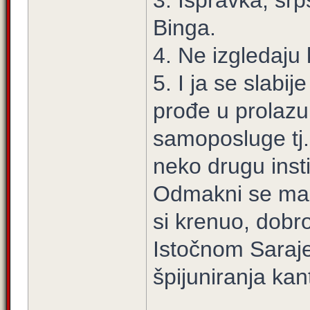
3. Ispravka, sr
Binga.
4. Ne izgledaju
5. I ja se slabi
prođe u prolazu
samoposluge tj. 
neko drugu inst
Odmakni se mal
si krenuo, dobro
Istočnom Saraj
špijuniranja ka