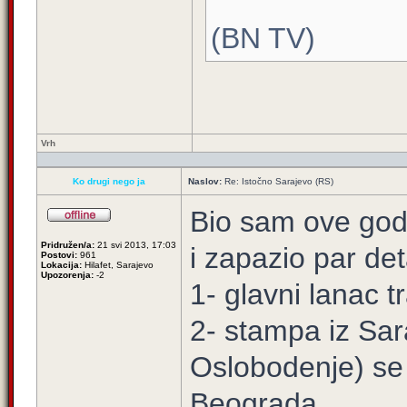
(BN TV)
Vrh
Ko drugi nego ja
Naslov:
Re: Istočno Sarajevo (RS)
Bio sam ove god
Pridružen/a:
21 svi 2013, 17:03
i zapazio par det
Postovi:
961
Lokacija:
Hilafet, Sarajevo
Upozorenja:
-2
1- glavni lanac t
2- stampa iz Sar
Oslobodenje) se c
Beograda