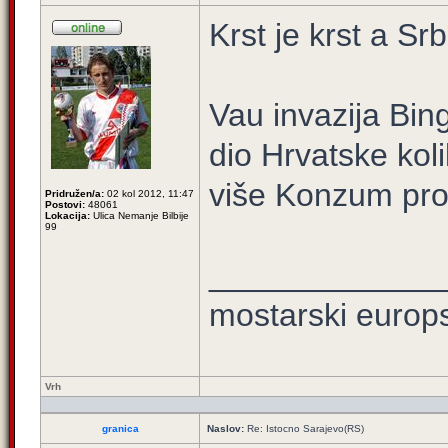
Krst je krst a Sr
Vau invazija Bin
dio Hrvatske ko
više Konzum pro
Pridružen/a:
02 kol 2012, 11:47
Postovi:
48061
Lokacija:
Ulica Nemanje Bilbije
99
_____________
mostarski europ
Vrh
granica
Naslov:
Re: Istocno Sarajevo(RS)