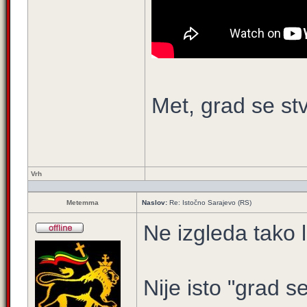
Met, grad se st
Vrh
Metemma
Naslov:
Re: Istočno Sarajevo (RS)
Ne izgleda tako l
Nije isto "grad s