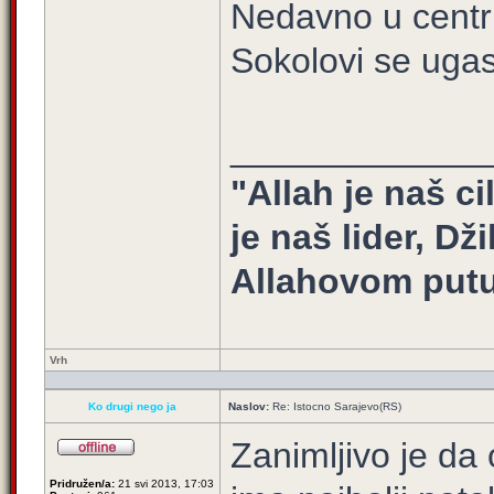
Nedavno u centru
Sokolovi se ugas
_____________
"Allah je naš ci
je naš lider, Dž
Allahovom putu
Vrh
Ko drugi nego ja
Naslov:
Re: Istocno Sarajevo(RS)
Zanimljivo je da
Pridružen/a:
21 svi 2013, 17:03