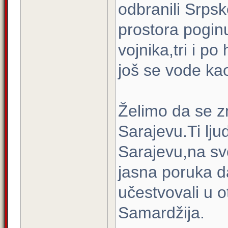
odbranili Srps
prostora poginul
vojnika,tri i po
još se vode kao
Želimo da se zn
Sarajevu.Ti ljud
Sarajevu,na svo
jasna poruka d
učestvovali u 
Samardžija.