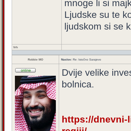
mnoge li si majk
Ljudske su te ko
ljudskom si se k
Vrh
Robbie MO
Naslov:
Re: Istočno Sarajevo
Dvije velike inve
bolnica.
https://dnevni-l