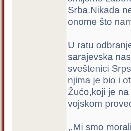
Srba.Nikada ne
onome što nam 
U ratu odbranje
sarajevska nase
sveštenici Srp
njima je bio i 
Žućo,koji je na
vojskom proveo
,,Mi smo morali