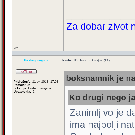
____________
Za dobar zivot n
Vrh
Ko drugi nego ja
Naslov:
Re: Istocno Sarajevo(RS)
boksnamnik je na
Pridružen/a:
21 svi 2013, 17:03
Postovi:
961
Lokacija:
Hilafet, Sarajevo
Upozorenja:
-2
Ko drugi nego ja
Zanimljivo je 
ima najbolji nat