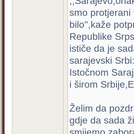
,,Sarajevo,ona
smo protjerani 
bilo'',kaže po
Republike Srps
ističe da je sa
sarajevski Srbi
Istočnom Saraj
i širom Srbije,E
Želim da pozd
gdje da sada ž
smijemo zabora