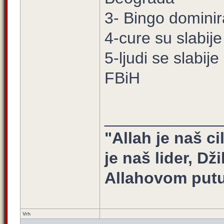
3- Bingo dominir
4-cure su slabije
5-ljudi se slabij
FBiH
_____________
"Allah je naš ci
je naš lider, Dž
Allahovom putu
Vrh