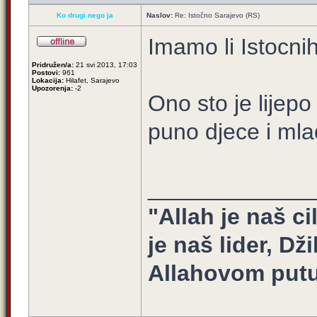
Ko drugi nego ja
Naslov:
Re: Istočno Sarajevo (RS)
Imamo li Istocnih
Pridružen/a:
21 svi 2013, 17:03
Postovi:
961
Lokacija:
Hilafet, Sarajevo
Upozorenja:
-2
Ono sto je lijepo
puno djece i mla
_____________
"Allah je naš ci
je naš lider, Dž
Allahovom putu