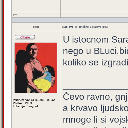
Vrh
daxt
Naslov:
Re: Istočno Sarajevo (RS)
U istocnom Sara
nego u BLuci,bic
koliko se izgrad
____________
Čevo ravno, gnj
Pridružen/a:
13 lip 2009, 09:42
Postovi:
2189
a krvavo ljudsko
Lokacija:
Beograd
mnoge li si vojs