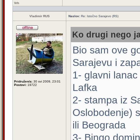
Vrh
Vladimir RUS
Naslov:
Re: Istočno Sarajevo (RS)
Ko drugi nego ja
Bio sam ove go
Sarajevu i zapa
1- glavni lanac
Pridružen/a:
30 svi 2009, 23:01
Lafka
Postovi:
19722
2- stampa iz S
Oslobodenje) s
ili Beograda
3- Bingo domin