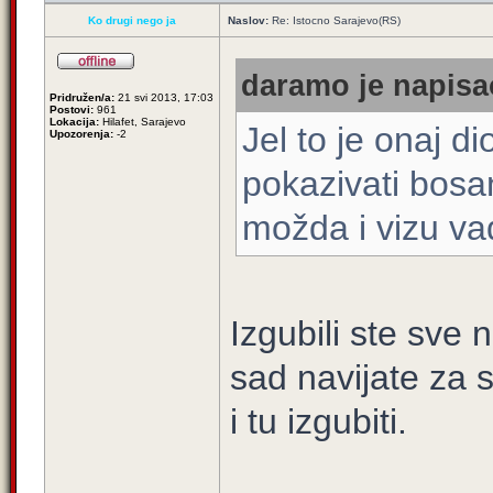
Ko drugi nego ja
Naslov:
Re: Istocno Sarajevo(RS)
daramo je napisao
Pridružen/a:
21 svi 2013, 17:03
Postovi:
961
Lokacija:
Hilafet, Sarajevo
Jel to je onaj d
Upozorenja:
-2
pokazivati bosa
možda i vizu vad
Izgubili ste sve n
sad navijate za s
i tu izgubiti.