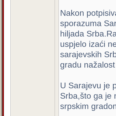
Nakon potpisiv
sporazuma Sara
hiljada Srba.Ra
uspjelo izaći n
sarajevskih Srb
gradu nažalost 
U Sarajevu je p
Srba,što ga je
srpskim gradom 