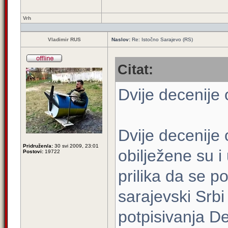
Vrh
Vladimir RUS
Naslov:
Re: Istočno Sarajevo (RS)
Citat:
Dvije decenije
Dvije decenije
Pridružen/a:
30 svi 2009, 23:01
obilježene su i
Postovi:
19722
prilika da se p
sarajevski Srbi 
potpisivanja 