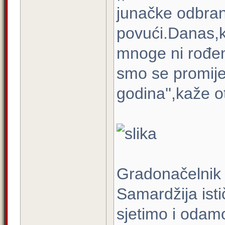
junačke odbran
povući.Danas,k
mnoge ni rođen
smo se promije
godina'',kaže o
Gradonačelnik
Samardžija istič
sjetimo i odam