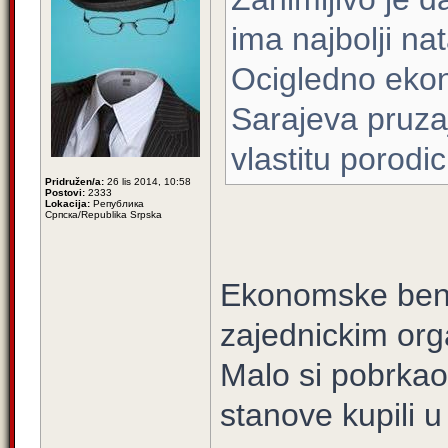
ima najbolji nat
Ocigledno ekon
Sarajeva pruza
vlastitu porodic
Pridružen/a:
26 lis 2014, 10:58
Postovi:
2333
Lokacija:
Република
Српска/Republika Srpska
Ekonomske benifi
zajednickim orga
Malo si pobrkao 
stanove kupili u