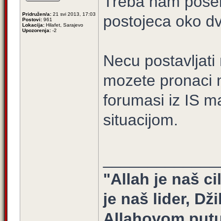
Treba nam poseb
Pridružen/a:
21 svi 2013, 17:03
postojeca oko d
Postovi:
961
Lokacija:
Hilafet, Sarajevo
Upozorenja:
-2
Necu postavljati 
mozete pronaci na
forumasi iz IS 
situacijom.
_____________
"Allah je naš ci
je naš lider, Dž
Allahovom putu